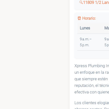
11809 1/2 Lan
⏰ Horario:
Lunes
Ma
9 a.m.–
9 
5 p.m.
5 
Xpress Plumbing Inc
un enfoque en la ra
que siempre estén 
reputación, el téc
efectiva con quiene
Los clientes elogi