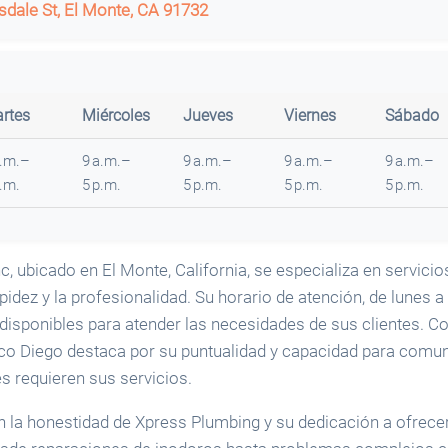
sdale St, El Monte, CA 91732
rtes
Miércoles
Jueves
Viernes
Sábado
a.m.–
9 a.m.–
9 a.m.–
9 a.m.–
9 a.m.–
p.m.
5 p.m.
5 p.m.
5 p.m.
5 p.m.
, ubicado en El Monte, California, se especializa en servici
pidez y la profesionalidad. Su horario de atención, de lunes
disponibles para atender las necesidades de sus clientes. Co
nico Diego destaca por su puntualidad y capacidad para com
s requieren sus servicios.
an la honestidad de Xpress Plumbing y su dedicación a ofrece