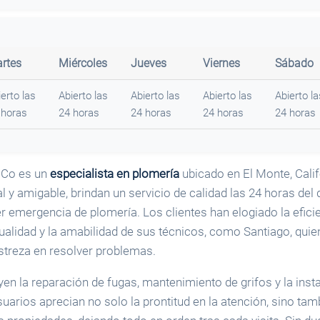
rtes
Miércoles
Jueves
Viernes
Sábado
erto las
Abierto las
Abierto las
Abierto las
Abierto la
 horas
24 horas
24 horas
24 horas
24 horas
 Co es un
especialista en plomería
ubicado en El Monte, Calif
 y amigable, brindan un servicio de calidad las 24 horas del
r emergencia de plomería. Los clientes han elogiado la efici
ualidad y la amabilidad de sus técnicos, como Santiago, quie
estreza en resolver problemas.
yen la reparación de fugas, mantenimiento de grifos y la ins
uarios aprecian no solo la prontitud en la atención, sino tam