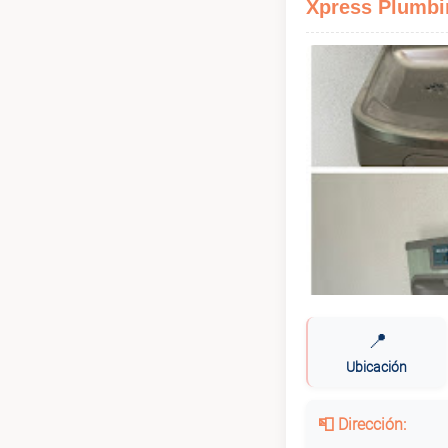
Xpress Plumbi
📍
Ubicación
📮 Dirección: