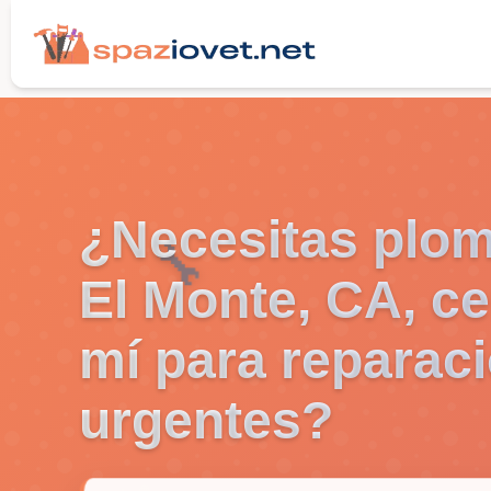
¿Necesitas plo
🔧
El Monte, CA, ce
mí para reparac
urgentes?