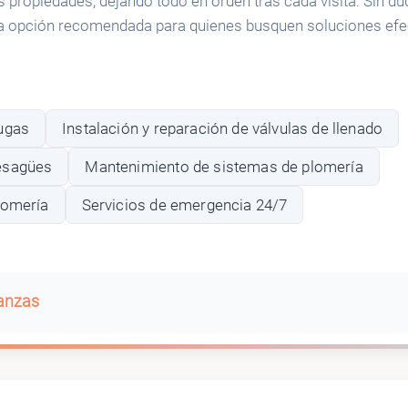
 propiedades, dejando todo en orden tras cada visita. Sin du
 opción recomendada para quienes busquen soluciones efec
ugas
Instalación y reparación de válvulas de llenado
esagües
Mantenimiento de sistemas de plomería
lomería
Servicios de emergencia 24/7
banzas