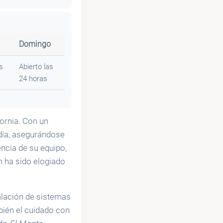
Domingo
s
Abierto las
24 horas
ornia. Con un
 día, asegurándose
encia de su equipo,
n ha sido elogiado
talación de sistemas
bién el cuidado con