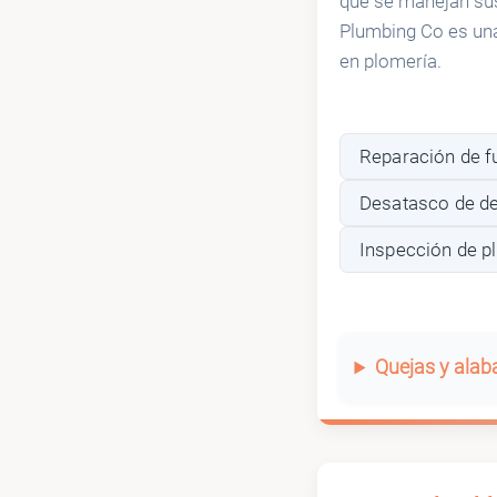
que se manejan sus
Plumbing Co es una
en plomería.
Reparación de f
Desatasco de d
Inspección de p
Quejas y ala