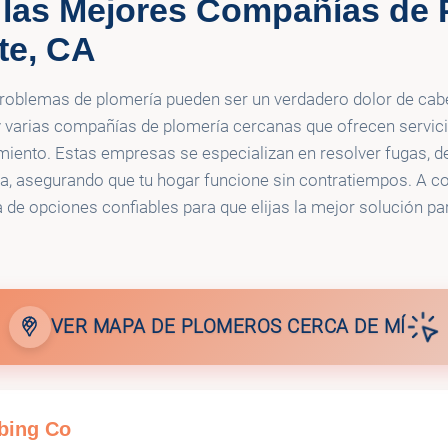
las Mejores Compañías de 
All Service Plumbing D
mbing Co
🚰
Jet
te, CA
problemas de plomería pueden ser un verdadero dolor de cab
 varias compañías de plomería cercanas que ofrecen servici
miento. Estas empresas se especializan en resolver fugas, 
a, asegurando que tu hogar funcione sin contratiempos. A co
 de opciones confiables para que elijas la mejor solución pa
VER MAPA DE PLOMEROS CERCA DE MÍ
bing Co