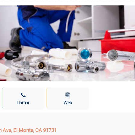
📞
🌐
Llamar
Web
n Ave, El Monte, CA 91731