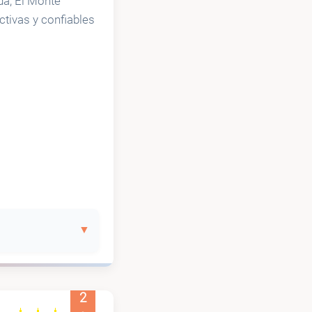
da, El Monte
tivas y confiables
2