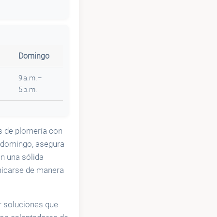
Domingo
9 a.m.–
5 p.m.
os de plomería con
 a domingo, asegura
n una sólida
unicarse de manera
r soluciones que