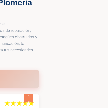
Plomería
rain and Hydro-
eza.
os de reparación,
desagües obstruidos y
ntinuación, te
ra tus necesidades.
1