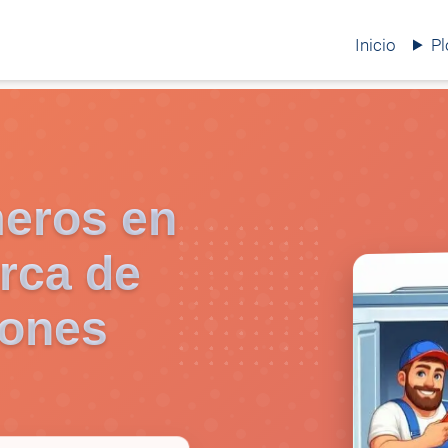
Inicio
P
meros en
rca de
iones