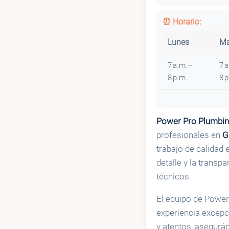
⏰ Horario:
Lunes
Ma
7 a.m.–
7 
8 p.m.
8 
Power Pro Plumbing
profesionales en
G
trabajo de calidad 
detalle y la transp
técnicos.
El equipo de Power
experiencia excepc
y atentos, asegurá