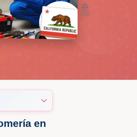
🪠
🚿
omería en