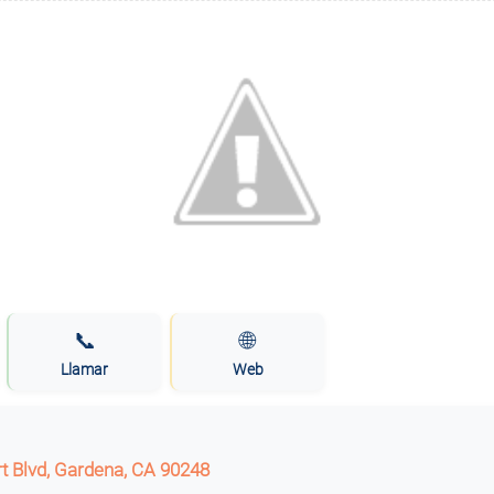
📞
🌐
Llamar
Web
t Blvd, Gardena, CA 90248