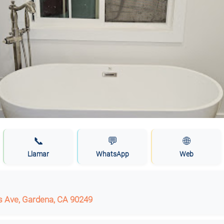
📞
💬
🌐
Llamar
WhatsApp
Web
 Ave, Gardena, CA 90249