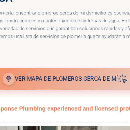
s
omería, encontrar plomeros cerca de mi domicilio es esencia
, obstrucciones y mantenimiento de sistemas de agua. En G
variedad de servicios que garantizan soluciones rápidas y ef
remos una lista de servicios de plomería que te ayudarán a 
VER MAPA DE PLOMEROS CERCA DE MÍ
sponse Plumbing experienced and licensed pro