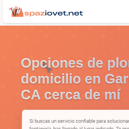
Opciones de pl
🔧
domicilio en Ga
CA cerca de mí
Si buscas un servicio confiable para solucion
fontanería, has llegado al lugar indicado. Te p