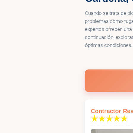
professional
Cuando se trata de pl
problemas como fugas
expertos ofrecen una 
continuación, explora
óptimas condiciones.
Contractor Re