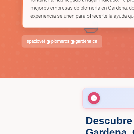
mejores empresas de plomería en Gardena, don
experiencia se unen para ofrecerte la ayuda qu
🛁
spaziovet
plomeros
gardena ca
Descubre 
Contractor R
🚰
experienced a
Gardena,