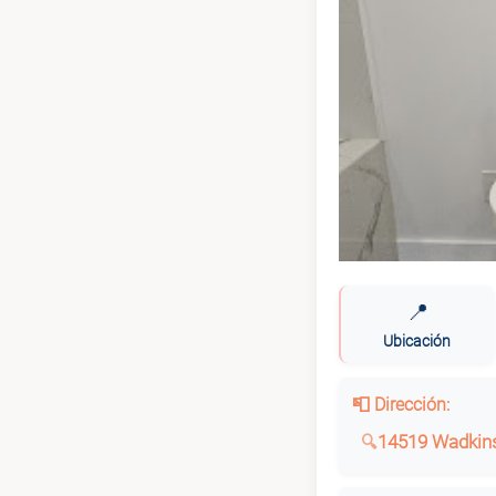
📍
Ubicación
📮 Dirección:
14519 Wadkins