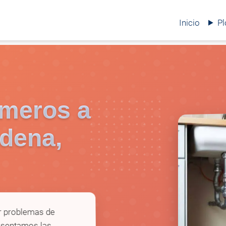
Inicio
P
omeros a
rdena,
ar problemas de
resentamos las