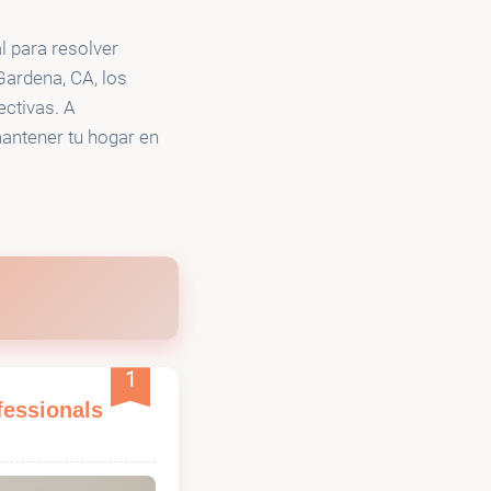
l para resolver
ardena, CA, los
ectivas. A
mantener tu hogar en
1
fessionals