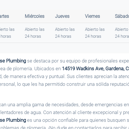
rtes
Miércoles
Jueves
Viernes
Sábad
ierto las
Abierto las
Abierto las
Abierto las
Abierto
 horas
24 horas
24 horas
24 horas
24 hor
se Plumbing
se destaca por su equipo de profesionales exp
área de plomería. Ubicados en
14519 Wadkins Ave, Gardena, 
, de manera efectiva y puntual. Sus clientes aprecian la atenci
rsonal, lo que les ha permitido construir una sólida reputaci
can una amplia gama de necesidades, desde emergencias en
lentadores de agua. Con atención al cliente excepcional y pr
se Plumbing
es una opción confiable para quienes busquen 
oblemas de plomería. ¡No dude en contactarlos para recibir 