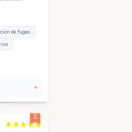
ción de fugas
rios
2