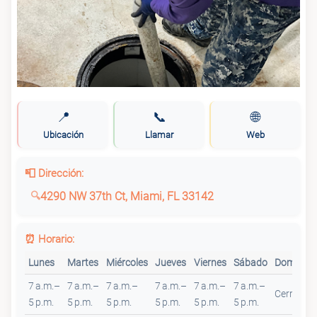
📍
📞
🌐
Ubicación
Llamar
Web
📮 Dirección:
4290 NW 37th Ct, Miami, FL 33142
⏰ Horario:
Lunes
Martes
Miércoles
Jueves
Viernes
Sábado
Domingo
7 a.m.–
7 a.m.–
7 a.m.–
7 a.m.–
7 a.m.–
7 a.m.–
Cerrado
5 p.m.
5 p.m.
5 p.m.
5 p.m.
5 p.m.
5 p.m.