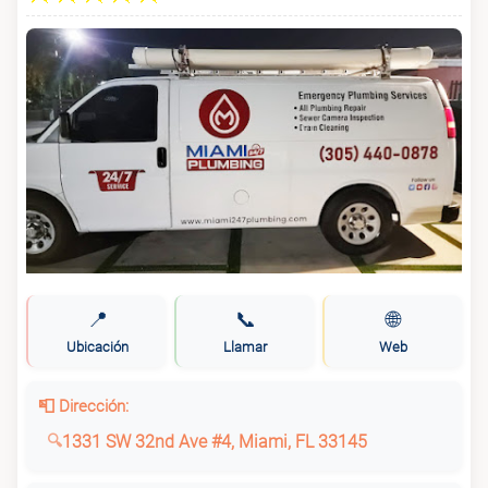
📍
📞
🌐
Ubicación
Llamar
Web
📮 Dirección:
1331 SW 32nd Ave #4, Miami, FL 33145