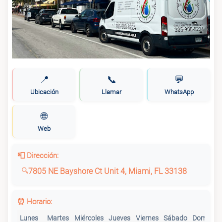
🚰
Caballero Plumbing
🚰
Plomeros - Miami
🚰
AAAPLUMBINGSERVICES COM
📍
📞
💬
Ubicación
Llamar
WhatsApp
🚰
Eugene & Sons Plumbers LLC
🌐
Web
🚰
Blasco plumbing corp
📮 Dirección:
7805 NE Bayshore Ct Unit 4, Miami, FL 33138
🚰
South Beach Plumbing Contractor Inc.
⏰ Horario:
🚰
Makinton Plumbing Corp
Lunes
Martes
Miércoles
Jueves
Viernes
Sábado
Domingo