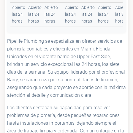
Abierto
Abierto
Abierto
Abierto
Abierto
Abierto
Abierto
🚰
Empire Plumbing CO
las 24
las 24
las 24
las 24
las 24
las 24
las 24
horas
horas
horas
horas
horas
horas
horas
Pipelife Plumbing se especializa en ofrecer servicios de
plomería confiables y eficientes en Miami, Florida.
Ubicados en el vibrante barrio de Upper East Side,
brindan un servicio excepcional las 24 horas, los siete
días de la semana. Su equipo, liderado por el profesional
Barry, se caracteriza por su puntualidad y dedicación,
asegurando que cada proyecto se aborde con la máxima
atención al detalle y comunicación clara.
Los clientes destacan su capacidad para resolver
problemas de plomería, desde pequeñas reparaciones
hasta instalaciones importantes, dejando siempre el
área de trabajo limpia y ordenada. Con un enfoque en la