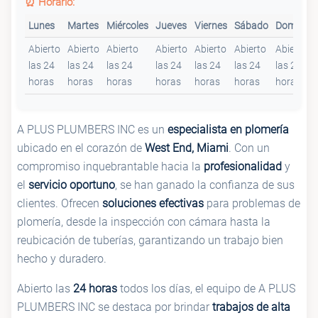
⏰ Horario:
Lunes
Martes
Miércoles
Jueves
Viernes
Sábado
Domingo
Abierto
Abierto
Abierto
Abierto
Abierto
Abierto
Abierto
las 24
las 24
las 24
las 24
las 24
las 24
las 24
horas
horas
horas
horas
horas
horas
horas
A PLUS PLUMBERS INC es un
especialista en plomería
ubicado en el corazón de
West End, Miami
. Con un
compromiso inquebrantable hacia la
profesionalidad
y
el
servicio oportuno
, se han ganado la confianza de sus
clientes. Ofrecen
soluciones efectivas
para problemas de
plomería, desde la inspección con cámara hasta la
reubicación de tuberías, garantizando un trabajo bien
hecho y duradero.
Abierto las
24 horas
todos los días, el equipo de A PLUS
PLUMBERS INC se destaca por brindar
trabajos de alta