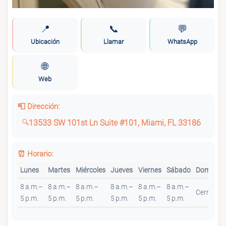
📍
📞
💬
Ubicación
Llamar
WhatsApp
🌐
Web
📮 Dirección:
13533 SW 101st Ln Suite #101, Miami, FL 33186
⏰ Horario:
Lunes
Martes
Miércoles
Jueves
Viernes
Sábado
Domingo
8 a.m.–
8 a.m.–
8 a.m.–
8 a.m.–
8 a.m.–
8 a.m.–
Cerrado
5 p.m.
5 p.m.
5 p.m.
5 p.m.
5 p.m.
5 p.m.