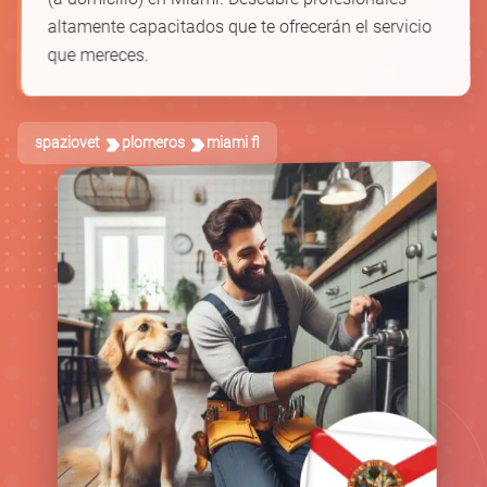
altamente capacitados que te ofrecerán el servicio
que mereces.
spaziovet
plomeros
miami fl
🚿
🪠
🛁