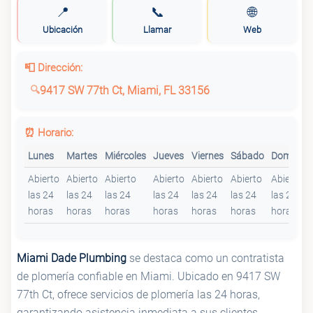
📍
📞
🌐
Ubicación
Llamar
Web
📮 Dirección:
9417 SW 77th Ct, Miami, FL 33156
⏰ Horario:
Lunes
Martes
Miércoles
Jueves
Viernes
Sábado
Domingo
Abierto
Abierto
Abierto
Abierto
Abierto
Abierto
Abierto
las 24
las 24
las 24
las 24
las 24
las 24
las 24
horas
horas
horas
horas
horas
horas
horas
Miami Dade Plumbing
se destaca como un contratista
de plomería confiable en Miami. Ubicado en 9417 SW
77th Ct, ofrece servicios de plomería las 24 horas,
garantizando asistencia inmediata a sus clientes.