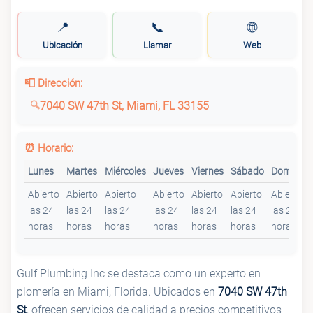
📍
📞
🌐
Ubicación
Llamar
Web
📮 Dirección:
7040 SW 47th St, Miami, FL 33155
⏰ Horario:
Lunes
Martes
Miércoles
Jueves
Viernes
Sábado
Domingo
Abierto
Abierto
Abierto
Abierto
Abierto
Abierto
Abierto
las 24
las 24
las 24
las 24
las 24
las 24
las 24
horas
horas
horas
horas
horas
horas
horas
Gulf Plumbing Inc se destaca como un experto en
plomería en Miami, Florida. Ubicados en
7040 SW 47th
St
, ofrecen servicios de calidad a precios competitivos