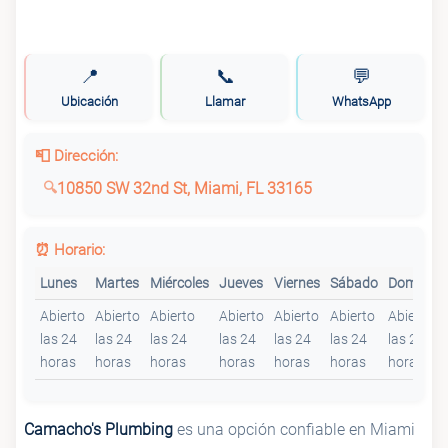
📍
📞
💬
Ubicación
Llamar
WhatsApp
📮 Dirección:
10850 SW 32nd St, Miami, FL 33165
⏰ Horario:
Lunes
Martes
Miércoles
Jueves
Viernes
Sábado
Domingo
Abierto
Abierto
Abierto
Abierto
Abierto
Abierto
Abierto
las 24
las 24
las 24
las 24
las 24
las 24
las 24
horas
horas
horas
horas
horas
horas
horas
Camacho's Plumbing
es una opción confiable en Miami