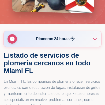
Plomeros 24 horas 🚰
Listado de servicios de
🚰
Pipelife Plumbing
plomería cercanos en todo
Miami FL
🚰
Gulf Plumbing Inc
En Miami, FL, las compañías de plomería ofrecen servicios
🚰
camachos plumber
esenciales como reparación de fugas, instalación de grifos
y mantenimiento de sistemas de drenaje. Estas empresas
se especializan en resolver problemas comunes, como
🚰
A PLUS PLUMBERS INC