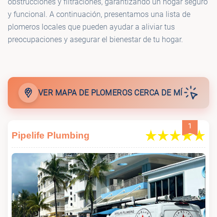
obstrucciones y filtraciones, garantizando un hogar seguro
y funcional. A continuación, presentamos una lista de
🚰
Miami Dade Plumbing
plomeros locales que pueden ayudar a aliviar tus
preocupaciones y asegurar el bienestar de tu hogar.
Miami 24/7 Plumbing - Miami Emergency
🚰
Plumbers
VER MAPA DE PLOMEROS CERCA DE MÍ
🚰
Morata plumbing
1
🚰
Benjamin Franklin Plumbing of Miami
Pipelife Plumbing
🚰
Roto-Rooter Plumbing & Water Cleanup
🚰
2 Bros Plumbing