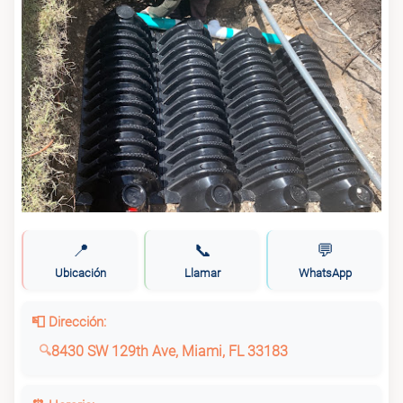
📍
📞
💬
Ubicación
Llamar
WhatsApp
📮 Dirección:
8430 SW 129th Ave, Miami, FL 33183