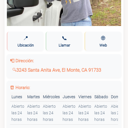
📍
📞
🌐
Ubicación
Llamar
Web
📮 Dirección:
3243 Santa Anita Ave, El Monte, CA 91733
⏰ Horario:
Lunes
Martes
Miércoles
Jueves
Viernes
Sábado
Domingo
Abierto
Abierto
Abierto
Abierto
Abierto
Abierto
Abierto
las 24
las 24
las 24
las 24
las 24
las 24
las 24
horas
horas
horas
horas
horas
horas
horas