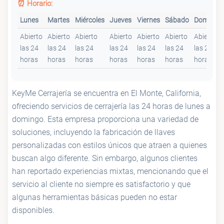
⏰ Horario:
Lunes
Martes
Miércoles
Jueves
Viernes
Sábado
Domingo
Abierto
Abierto
Abierto
Abierto
Abierto
Abierto
Abierto
las 24
las 24
las 24
las 24
las 24
las 24
las 24
horas
horas
horas
horas
horas
horas
horas
KeyMe Cerrajería se encuentra en El Monte, California,
ofreciendo servicios de cerrajería las 24 horas de lunes a
domingo. Esta empresa proporciona una variedad de
soluciones, incluyendo la fabricación de llaves
personalizadas con estilos únicos que atraen a quienes
buscan algo diferente. Sin embargo, algunos clientes
han reportado experiencias mixtas, mencionando que el
servicio al cliente no siempre es satisfactorio y que
algunas herramientas básicas pueden no estar
disponibles.