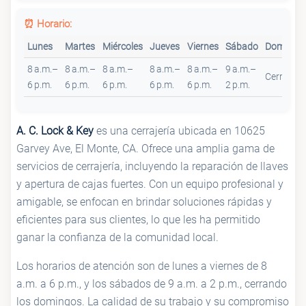
⏰ Horario:
Lunes
Martes
Miércoles
Jueves
Viernes
Sábado
Domingo
8 a.m.–
8 a.m.–
8 a.m.–
8 a.m.–
8 a.m.–
9 a.m.–
Cerrado
6 p.m.
6 p.m.
6 p.m.
6 p.m.
6 p.m.
2 p.m.
A. C. Lock & Key
es una cerrajería ubicada en 10625
Garvey Ave, El Monte, CA. Ofrece una amplia gama de
servicios de cerrajería, incluyendo la reparación de llaves
y apertura de cajas fuertes. Con un equipo profesional y
amigable, se enfocan en brindar soluciones rápidas y
eficientes para sus clientes, lo que les ha permitido
ganar la confianza de la comunidad local.
Los horarios de atención son de lunes a viernes de 8
a.m. a 6 p.m., y los sábados de 9 a.m. a 2 p.m., cerrando
los domingos. La calidad de su trabajo y su compromiso