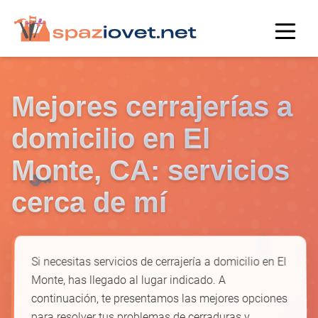
Mejores cerrajerías a
domicilio en El
Monte, CA: servicios
🔑
cerca de mí
🔒
Si necesitas servicios de cerrajería a domicilio en El
Monte, has llegado al lugar indicado. A
continuación, te presentamos las mejores opciones
para resolver tus problemas de cerraduras y