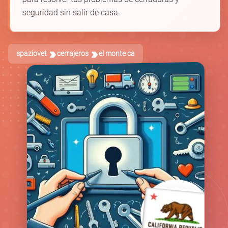
seguridad sin salir de casa.
spaziovet
cerrajeros
el monte ca
🚪
🛡️
🗝️