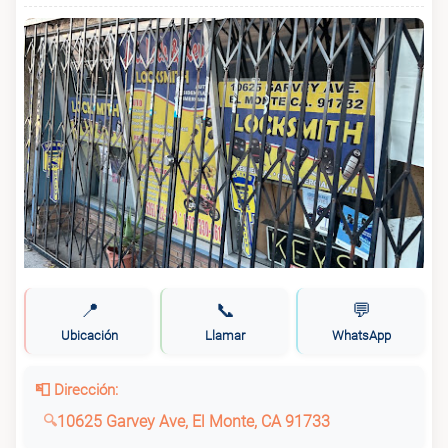
📍
📞
💬
Ubicación
Llamar
WhatsApp
📮 Dirección:
10625 Garvey Ave, El Monte, CA 91733