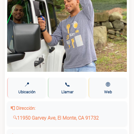
📍
📞
🌐
Ubicación
Llamar
Web
📮 Dirección:
11950 Garvey Ave, El Monte, CA 91732