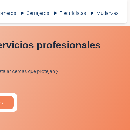
lomeros
Cerrajeros
Electricistas
Mudanzas
ervicios profesionales
talar cercas que protejan y
car