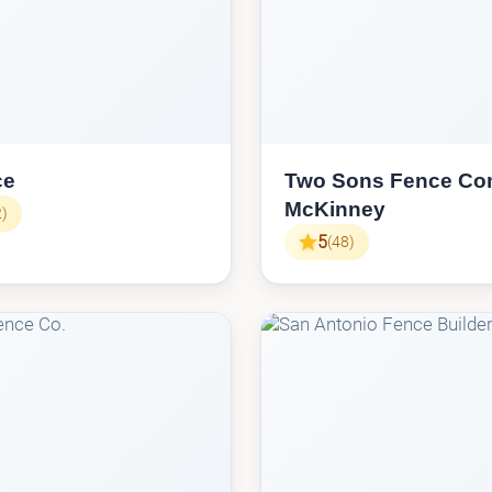
ce
Two Sons Fence C
McKinney
2)
5
(48)