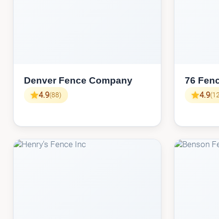
Denver Fence Company
76 Fen
4.9
4.9
(88)
(1