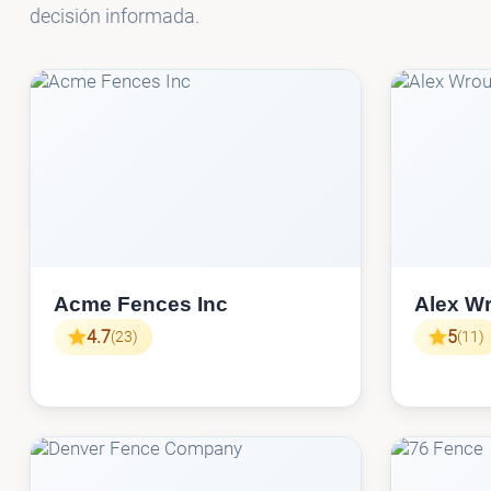
decisión informada.
Acme Fences Inc
Alex Wr
4.7
5
(23)
(11)