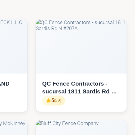
AND
QC Fence Contractors -
sucursal 1811 Sardis Rd N
#207A
5
(39)