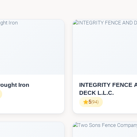
ought Iron
INTEGRITY FENCE 
DECK L.L.C.
5
(94)