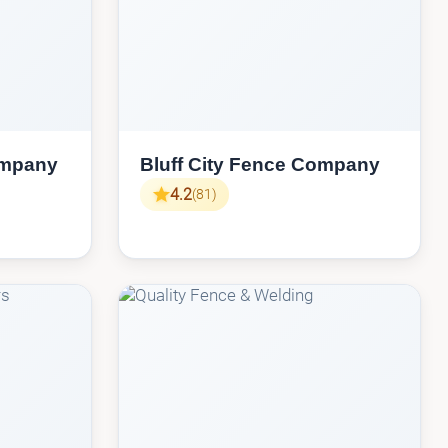
ompany
Bluff City Fence Company
4.2
(81)