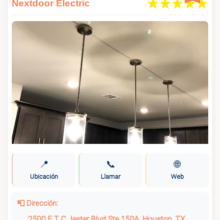
Nextdoor Electric
📍
📞
🌐
Ubicación
Llamar
Web
📮 Dirección:
2500 E T C Jester Blvd Ste 150A, Houston, TX