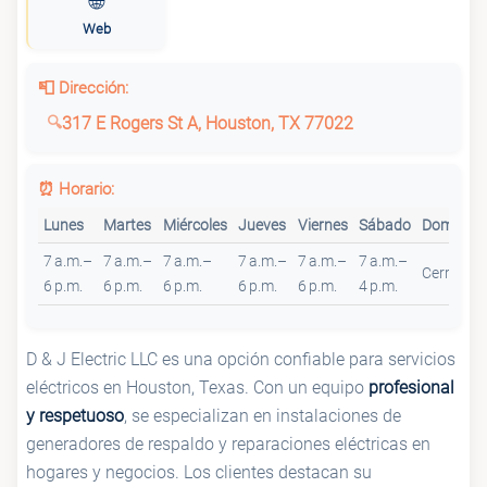
🌐
Web
📮 Dirección:
317 E Rogers St A, Houston, TX 77022
⏰ Horario:
Lunes
Martes
Miércoles
Jueves
Viernes
Sábado
Domingo
7 a.m.–
7 a.m.–
7 a.m.–
7 a.m.–
7 a.m.–
7 a.m.–
Cerrado
6 p.m.
6 p.m.
6 p.m.
6 p.m.
6 p.m.
4 p.m.
D & J Electric LLC es una opción confiable para servicios
eléctricos en Houston, Texas. Con un equipo
profesional
y respetuoso
, se especializan en instalaciones de
generadores de respaldo y reparaciones eléctricas en
hogares y negocios. Los clientes destacan su