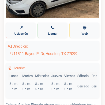
📍
📞
🌐
Ubicación
Llamar
Web
📮 Dirección:
11311 Bayou Pl Dr, Houston, TX 77099
⏰ Horario:
Lunes
Martes
Miércoles
Jueves
Viernes
Sábado
Domingo
8 a.m.–
8 a.m.–
8 a.m.–
8 a.m.–
8 a.m.–
Cerrado
Cerrado
5 p.m.
5 p.m.
5 p.m.
5 p.m.
5 p.m.
Golden Service Electric ofrece servicios eléctricos tanto