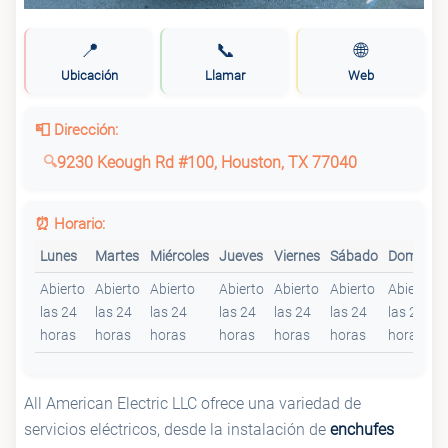
📍
📞
🌐
Ubicación
Llamar
Web
📮 Dirección:
9230 Keough Rd #100, Houston, TX 77040
⏰ Horario:
Lunes
Martes
Miércoles
Jueves
Viernes
Sábado
Domingo
Abierto
Abierto
Abierto
Abierto
Abierto
Abierto
Abierto
las 24
las 24
las 24
las 24
las 24
las 24
las 24
horas
horas
horas
horas
horas
horas
horas
All American Electric LLC ofrece una variedad de
servicios eléctricos, desde la instalación de
enchufes