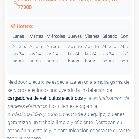
77008
⏰ Horario:
Lunes
Martes
Miércoles
Jueves
Viernes
Sábado
Domingo
Abierto
Abierto
Abierto
Abierto
Abierto
Abierto
Abierto
las 24
las 24
las 24
las 24
las 24
las 24
las 24
horas
horas
horas
horas
horas
horas
horas
Nextdoor Electric se especializa en una amplia gama de
servicios eléctricos, incluyendo la instalación de
cargadores de vehículos eléctricos
y la
actualización de
paneles eléctricos
. Los clientes elogian la
profesionalidad y conocimiento
de su equipo, quienes
garantizan un trabajo limpio y eficiente. Destacan su
atención al detalle y la comunicación constante durante
todo el proceso.