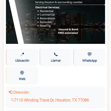
📍
📞
💬
Ubicación
Llamar
WhatsApp
🌐
Web
📮 Dirección:
7110 Winding Trace Dr, Houston, TX 77086