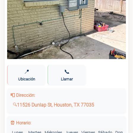
📍
📞
Ubicación
Llamar
📮 Dirección:
11526 Dunlap St, Houston, TX 77035
⏰ Horario:
Lunes
Martes
Miércoles
Jueves
Viernes
Sábado
Domingo