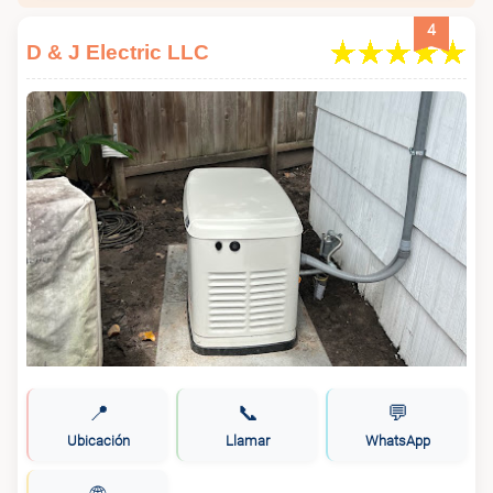
4
D & J Electric LLC
📍
📞
💬
Ubicación
Llamar
WhatsApp