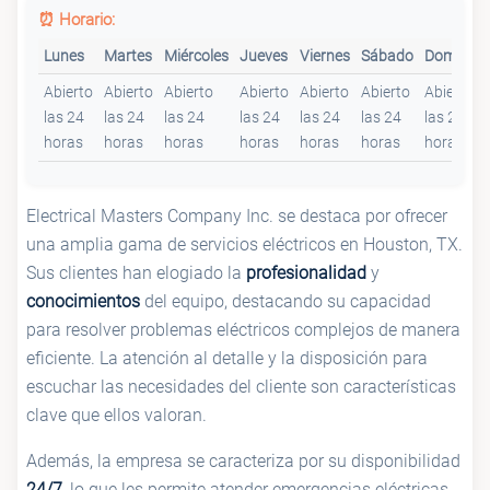
⏰ Horario:
Lunes
Martes
Miércoles
Jueves
Viernes
Sábado
Domingo
Abierto
Abierto
Abierto
Abierto
Abierto
Abierto
Abierto
las 24
las 24
las 24
las 24
las 24
las 24
las 24
horas
horas
horas
horas
horas
horas
horas
Electrical Masters Company Inc. se destaca por ofrecer
una amplia gama de servicios eléctricos en Houston, TX.
Sus clientes han elogiado la
profesionalidad
y
conocimientos
del equipo, destacando su capacidad
para resolver problemas eléctricos complejos de manera
eficiente. La atención al detalle y la disposición para
escuchar las necesidades del cliente son características
clave que ellos valoran.
Además, la empresa se caracteriza por su disponibilidad
24/7
, lo que les permite atender emergencias eléctricas