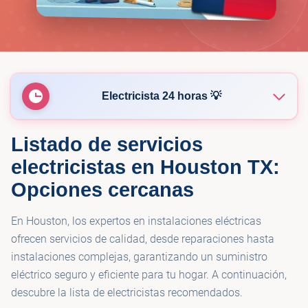
Electricista 24 horas 💡
Listado de servicios
💡
ESP Electrical Services Houston
electricistas en Houston TX:
Opciones cercanas
💡
Electrical Masters Company Inc.
En Houston, los expertos en instalaciones eléctricas
💡
Nextdoor Electric
ofrecen servicios de calidad, desde reparaciones hasta
instalaciones complejas, garantizando un suministro
eléctrico seguro y eficiente para tu hogar. A continuación,
💡
All American Electric LLC
descubre la lista de electricistas recomendados.