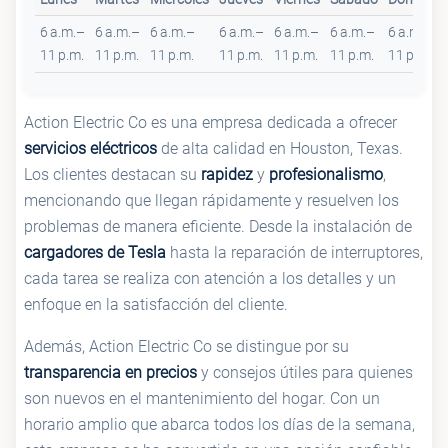
6 a.m.–
6 a.m.–
6 a.m.–
6 a.m.–
6 a.m.–
6 a.m.–
6 a.m.–
11 p.m.
11 p.m.
11 p.m.
11 p.m.
11 p.m.
11 p.m.
11 p.m.
Action Electric Co es una empresa dedicada a ofrecer
servicios eléctricos
de alta calidad en Houston, Texas.
Los clientes destacan su
rapidez
y
profesionalismo
,
mencionando que llegan rápidamente y resuelven los
problemas de manera eficiente. Desde la instalación de
cargadores de Tesla
hasta la reparación de interruptores,
cada tarea se realiza con atención a los detalles y un
enfoque en la satisfacción del cliente.
Además, Action Electric Co se distingue por su
transparencia en precios
y consejos útiles para quienes
son nuevos en el mantenimiento del hogar. Con un
horario amplio que abarca todos los días de la semana,