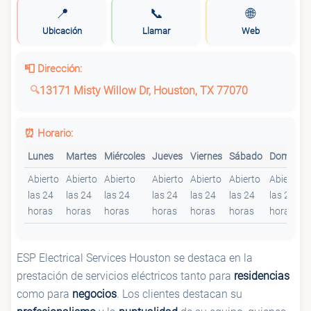
📍
📞
🌐
💡
Paul Richard Electric
Ubicación
Llamar
Web
📮 Dirección:
13171 Misty Willow Dr, Houston, TX 77070
⏰ Horario:
Lunes
Martes
Miércoles
Jueves
Viernes
Sábado
Domingo
Abierto
Abierto
Abierto
Abierto
Abierto
Abierto
Abierto
las 24
las 24
las 24
las 24
las 24
las 24
las 24
horas
horas
horas
horas
horas
horas
horas
ESP Electrical Services Houston se destaca en la
prestación de servicios eléctricos tanto para
residencias
como para
negocios
. Los clientes destacan su