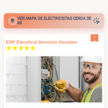
💡
Camden Electric LLC
VER MAPA DE ELECTRICISTAS CERCA DE
💡
Lumens Electric LLC
MÍ
1
💡
Mr. Electric of Houston Midtown
ESP Electrical Services Houston
💡
A1 Plus Electrical, Plumbing and Air
💡
Mister Sparky Electrician Houston
💡
Smart Choice Electrical
💡
Definite Electric, LLC