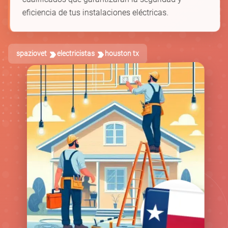
eficiencia de tus instalaciones eléctricas.
spaziovet
electricistas
houston tx
🛠️
🔋
🔌