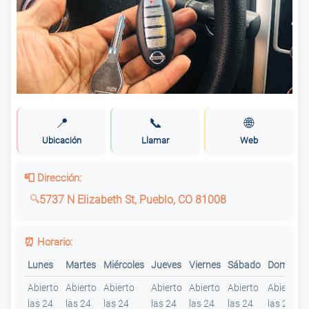
📍
📞
🌐
Ubicación
Llamar
Web
📮 Dirección:
5737 N Elizabeth St, Pueblo, CO 81008
⏰ Horario:
Lunes
Martes
Miércoles
Jueves
Viernes
Sábado
Domingo
Abierto
Abierto
Abierto
Abierto
Abierto
Abierto
Abierto
las 24
las 24
las 24
las 24
las 24
las 24
las 24