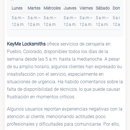
Lunes
Martes
Miércoles
Jueves
Viernes
Sábado
Domingo
5 a.m.–
5 a.m.–
5 a.m.–
5 a.m.–
5 a.m.–
5 a.m.–
5 a.m.–
12 a.m.
12 a.m.
12 a.m.
12 a.m.
12 a.m.
12 a.m.
12 a.m.
KeyMe Locksmiths
ofrece servicios de cerrajería en
Pueblo, Colorado, disponibles todos los días de la
semana desde las 5 a.m. hasta la medianoche. A pesar
de su amplio horario, algunos clientes han expresado su
insatisfacción con el servicio, especialmente en
situaciones de urgencia. Ha habido comentarios sobre la
falta de disponibilidad de técnicos, lo que puede causar
frustración en momentos críticos.
Algunos usuarios reportan experiencias negativas con la
atención al cliente, mencionando actitudes poco
profesionales y dificultades para comunicarse. Por ello,