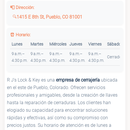
📮 Dirección:
1415 E 8th St, Pueblo, CO 81001
⏰ Horario:
Lunes
Martes
Miércoles
Jueves
Viernes
Sábado
Do
9 a.m.–
9 a.m.–
9 a.m.–
9 a.m.–
9 a.m.–
Cerrado
Ce
4:30 p.m.
4:30 p.m.
4:30 p.m.
4:30 p.m.
4:30 p.m.
R J's Lock & Key es una
empresa de cerrajería
ubicada
en el este de Pueblo, Colorado. Ofrecen servicios
profesionales y amigables, desde la creación de llaves
hasta la reparación de cerraduras. Los clientes han
elogiado su capacidad para encontrar soluciones
rápidas y efectivas, así como su compromiso con
precios justos. Su horario de atención es de lunes a