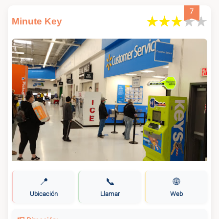
7
Minute Key
📍
📞
🌐
Ubicación
Llamar
Web