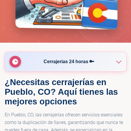
Cerrajerias 24 horas 🔑
¿Necesitas cerrajerías en
🔑
KeyMe Locksmiths
Pueblo, CO? Aquí tienes las
mejores opciones
🔑
SkyHi Locksmith
En Pueblo, CO, las cerrajerías ofrecen servicios esenciales
🔑
Minute Key
como la duplicación de llaves, garantizando que nunca te
quedes fuera de casa. Además, se especializan en la