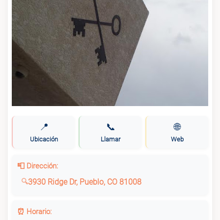
📍
📞
🌐
Ubicación
Llamar
Web
📮 Dirección:
3930 Ridge Dr, Pueblo, CO 81008
⏰ Horario: