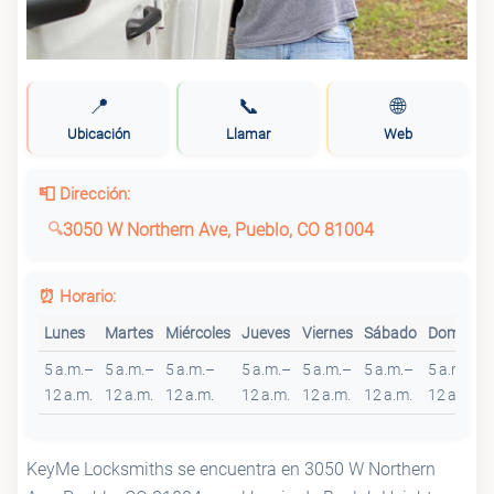
📍
📞
🌐
Ubicación
Llamar
Web
📮 Dirección:
3050 W Northern Ave, Pueblo, CO 81004
⏰ Horario:
Lunes
Martes
Miércoles
Jueves
Viernes
Sábado
Domingo
5 a.m.–
5 a.m.–
5 a.m.–
5 a.m.–
5 a.m.–
5 a.m.–
5 a.m.–
12 a.m.
12 a.m.
12 a.m.
12 a.m.
12 a.m.
12 a.m.
12 a.m.
KeyMe Locksmiths se encuentra en 3050 W Northern