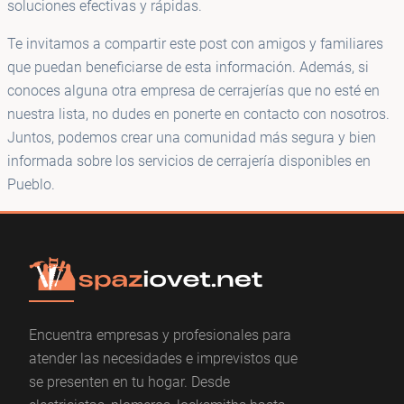
soluciones efectivas y rápidas.
Te invitamos a compartir este post con amigos y familiares
que puedan beneficiarse de esta información. Además, si
conoces alguna otra empresa de cerrajerías que no esté en
nuestra lista, no dudes en ponerte en contacto con nosotros.
Juntos, podemos crear una comunidad más segura y bien
informada sobre los servicios de cerrajería disponibles en
Pueblo.
Encuentra empresas y profesionales para
atender las necesidades e imprevistos que
se presenten en tu hogar. Desde