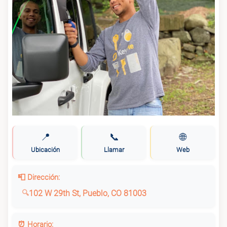
📍
📞
🌐
Ubicación
Llamar
Web
📮 Dirección:
102 W 29th St, Pueblo, CO 81003
⏰ Horario: