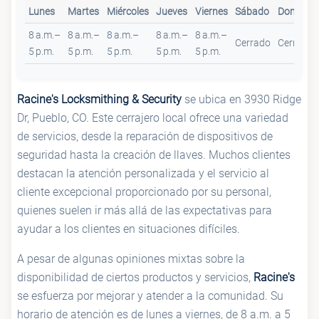
Lunes
Martes
Miércoles
Jueves
Viernes
Sábado
Domingo
8 a.m.–
8 a.m.–
8 a.m.–
8 a.m.–
8 a.m.–
Cerrado
Cerrado
5 p.m.
5 p.m.
5 p.m.
5 p.m.
5 p.m.
Racine's Locksmithing & Security
se ubica en 3930 Ridge
Dr, Pueblo, CO. Este cerrajero local ofrece una variedad
de servicios, desde la reparación de dispositivos de
seguridad hasta la creación de llaves. Muchos clientes
destacan la atención personalizada y el servicio al
cliente excepcional proporcionado por su personal,
quienes suelen ir más allá de las expectativas para
ayudar a los clientes en situaciones difíciles.
A pesar de algunas opiniones mixtas sobre la
disponibilidad de ciertos productos y servicios,
Racine's
se esfuerza por mejorar y atender a la comunidad. Su
horario de atención es de lunes a viernes, de 8 a.m. a 5