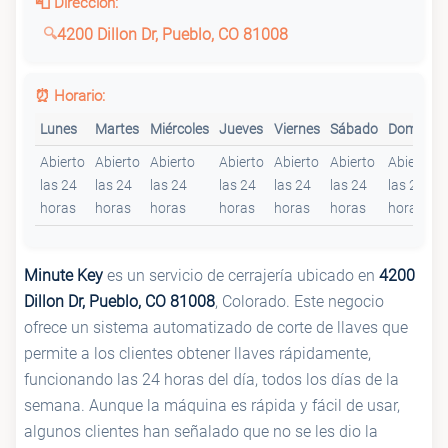
📮 Dirección:
4200 Dillon Dr, Pueblo, CO 81008
⏰ Horario:
Lunes
Martes
Miércoles
Jueves
Viernes
Sábado
Domingo
Abierto
Abierto
Abierto
Abierto
Abierto
Abierto
Abierto
las 24
las 24
las 24
las 24
las 24
las 24
las 24
horas
horas
horas
horas
horas
horas
horas
Minute Key
es un servicio de cerrajería ubicado en
4200
Dillon Dr, Pueblo, CO 81008
, Colorado. Este negocio
ofrece un sistema automatizado de corte de llaves que
permite a los clientes obtener llaves rápidamente,
funcionando las 24 horas del día, todos los días de la
semana. Aunque la máquina es rápida y fácil de usar,
algunos clientes han señalado que no se les dio la