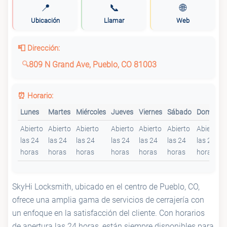
📍
📞
🌐
Ubicación
Llamar
Web
📮 Dirección:
809 N Grand Ave, Pueblo, CO 81003
⏰ Horario:
Lunes
Martes
Miércoles
Jueves
Viernes
Sábado
Domingo
Abierto
Abierto
Abierto
Abierto
Abierto
Abierto
Abierto
las 24
las 24
las 24
las 24
las 24
las 24
las 24
horas
horas
horas
horas
horas
horas
horas
SkyHi Locksmith, ubicado en el centro de Pueblo, CO,
ofrece una amplia gama de servicios de cerrajería con
un enfoque en la satisfacción del cliente. Con horarios
de apertura las 24 horas, están siempre disponibles para