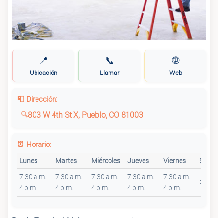
📍
📞
🌐
Ubicación
Llamar
Web
📮 Dirección:
803 W 4th St X, Pueblo, CO 81003
⏰ Horario:
Lunes
Martes
Miércoles
Jueves
Viernes
Sába
7:30 a.m.–
7:30 a.m.–
7:30 a.m.–
7:30 a.m.–
7:30 a.m.–
Cerra
4 p.m.
4 p.m.
4 p.m.
4 p.m.
4 p.m.