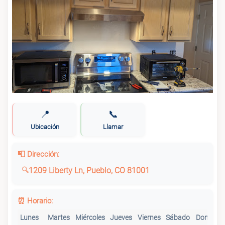
📍
📞
Ubicación
Llamar
📮 Dirección:
1209 Liberty Ln, Pueblo, CO 81001
⏰ Horario:
Lunes
Martes
Miércoles
Jueves
Viernes
Sábado
Domingo