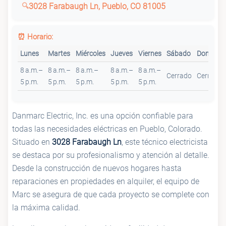
3028 Farabaugh Ln, Pueblo, CO 81005
⏰ Horario:
Lunes
Martes
Miércoles
Jueves
Viernes
Sábado
Domingo
8 a.m.–
8 a.m.–
8 a.m.–
8 a.m.–
8 a.m.–
Cerrado
Cerrado
5 p.m.
5 p.m.
5 p.m.
5 p.m.
5 p.m.
Danmarc Electric, Inc. es una opción confiable para
todas las necesidades eléctricas en Pueblo, Colorado.
Situado en
3028 Farabaugh Ln
, este técnico electricista
se destaca por su profesionalismo y atención al detalle.
Desde la construcción de nuevos hogares hasta
reparaciones en propiedades en alquiler, el equipo de
Marc se asegura de que cada proyecto se complete con
la máxima calidad.