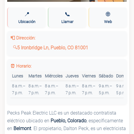
📍
📞
🌐
Ubicación
Llamar
Web
📮 Dirección:
5 Ironbridge Ln, Pueblo, CO 81001
⏰ Horario:
Lunes
Martes
Miércoles
Jueves
Viernes
Sábado
Domingo
8 a.m.–
8 a.m.–
8 a.m.–
8 a.m.–
8 a.m.–
9 a.m.–
9 a.m.–
7 p.m.
7 p.m.
7 p.m.
7 p.m.
7 p.m.
5 p.m.
5 p.m.
Pecks Peak Electric LLC es un destacado contratista
eléctrico ubicado en
Pueblo, Colorado
, específicamente
en
Belmont
. El propietario, Dalton Peck, es un electricista