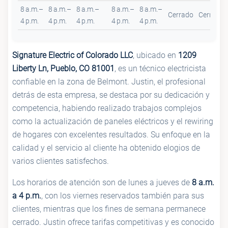
8 a.m.–
8 a.m.–
8 a.m.–
8 a.m.–
8 a.m.–
Cerrado
Cerrado
4 p.m.
4 p.m.
4 p.m.
4 p.m.
4 p.m.
Signature Electric of Colorado LLC
, ubicado en
1209
Liberty Ln, Pueblo, CO 81001
, es un técnico electricista
confiable en la zona de Belmont. Justin, el profesional
detrás de esta empresa, se destaca por su dedicación y
competencia, habiendo realizado trabajos complejos
como la actualización de paneles eléctricos y el rewiring
de hogares con excelentes resultados. Su enfoque en la
calidad y el servicio al cliente ha obtenido elogios de
varios clientes satisfechos.
Los horarios de atención son de lunes a jueves de
8 a.m.
a 4 p.m.
, con los viernes reservados también para sus
clientes, mientras que los fines de semana permanece
cerrado. Justin ofrece tarifas competitivas y es conocido