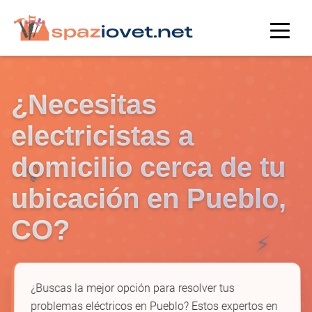
¿Necesitas
electricistas a
domicilio cerca de tu
💡
ubicación en Pueblo,
CO?
⚡
¿Buscas la mejor opción para resolver tus
problemas eléctricos en Pueblo? Estos expertos en