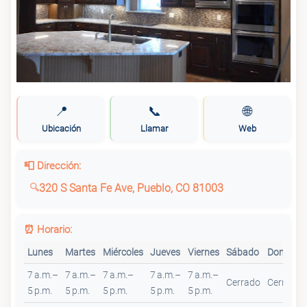
📍
📞
🌐
Ubicación
Llamar
Web
📮 Dirección:
320 S Santa Fe Ave, Pueblo, CO 81003
⏰ Horario:
Lunes
Martes
Miércoles
Jueves
Viernes
Sábado
Domingo
7 a.m.–
7 a.m.–
7 a.m.–
7 a.m.–
7 a.m.–
Cerrado
Cerrado
5 p.m.
5 p.m.
5 p.m.
5 p.m.
5 p.m.