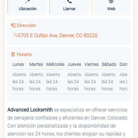
📍
📞
🌐
Ubicación
Llamar
Web
📮 Dirección:
5705 E Colfax Ave, Denver, CO 80220
⏰ Horario:
Lunes
Martes
Miércoles
Jueves
Viernes
Sábado
Domingo
Abierto
Abierto
Abierto
Abierto
Abierto
Abierto
Abierto
las 24
las 24
las 24
las 24
las 24
las 24
las 24
horas
horas
horas
horas
horas
horas
horas
Advanced Locksmith
se especializa en ofrecer servicios
de cerrajería confiables y eficientes en Denver, Colorado.
Con atención personalizada y la disponibilidad de
atención las 24 horas, los clientes elogian su rapidez y