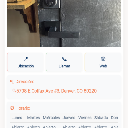
📍
📞
🌐
Ubicación
Llamar
Web
📮 Dirección:
5708 E Colfax Ave #3, Denver, CO 80220
⏰ Horario:
Lunes
Martes
Miércoles
Jueves
Viernes
Sábado
Domingo
Abierto
Abierto
Abierto
Abierto
Abierto
Abierto
Abierto