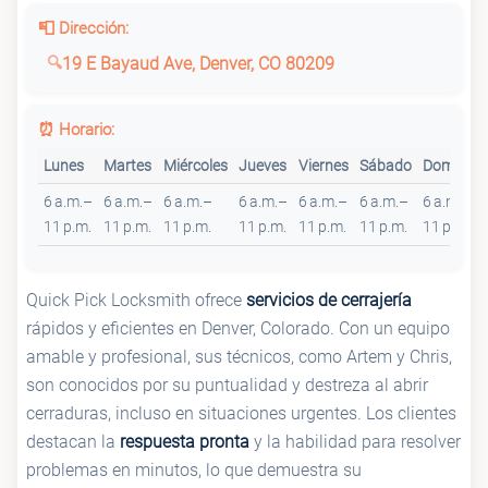
📮 Dirección:
19 E Bayaud Ave, Denver, CO 80209
⏰ Horario:
Lunes
Martes
Miércoles
Jueves
Viernes
Sábado
Domingo
6 a.m.–
6 a.m.–
6 a.m.–
6 a.m.–
6 a.m.–
6 a.m.–
6 a.m.–
11 p.m.
11 p.m.
11 p.m.
11 p.m.
11 p.m.
11 p.m.
11 p.m.
Quick Pick Locksmith ofrece
servicios de cerrajería
rápidos y eficientes en Denver, Colorado. Con un equipo
amable y profesional, sus técnicos, como Artem y Chris,
son conocidos por su puntualidad y destreza al abrir
cerraduras, incluso en situaciones urgentes. Los clientes
destacan la
respuesta pronta
y la habilidad para resolver
problemas en minutos, lo que demuestra su