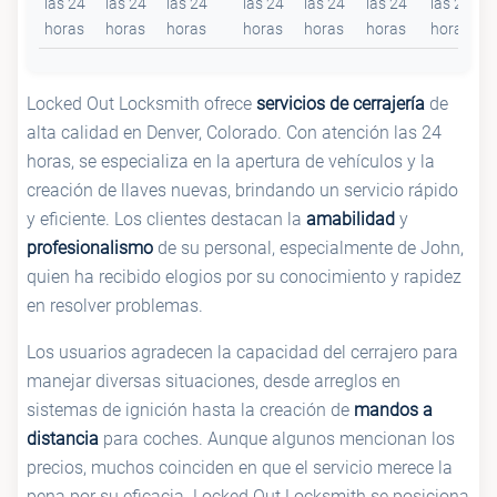
las 24
las 24
las 24
las 24
las 24
las 24
las 24
horas
horas
horas
horas
horas
horas
horas
Locked Out Locksmith ofrece
servicios de cerrajería
de
alta calidad en Denver, Colorado. Con atención las 24
horas, se especializa en la apertura de vehículos y la
creación de llaves nuevas, brindando un servicio rápido
y eficiente. Los clientes destacan la
amabilidad
y
profesionalismo
de su personal, especialmente de John,
quien ha recibido elogios por su conocimiento y rapidez
en resolver problemas.
Los usuarios agradecen la capacidad del cerrajero para
manejar diversas situaciones, desde arreglos en
sistemas de ignición hasta la creación de
mandos a
distancia
para coches. Aunque algunos mencionan los
precios, muchos coinciden en que el servicio merece la
pena por su eficacia. Locked Out Locksmith se posiciona