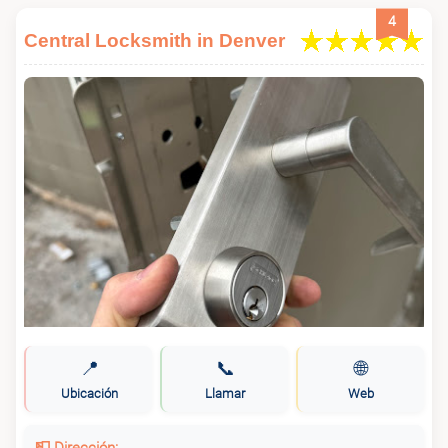
4
Central Locksmith in Denver
📍
📞
🌐
Ubicación
Llamar
Web