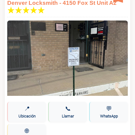
Denver Locksmith - 4150 Fox St Unit A2
📍
📞
💬
Ubicación
Llamar
WhatsApp
🌐