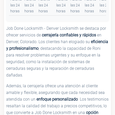
las 24
las 24
las 24
las 24
las 24
las 24
las 24
horas
horas
horas
horas
horas
horas
horas
Job Done Locksmith - Denver Locksmith se destaca por
ofrecer servicios de
cerrajería confiables y rápidos
en
Denver, Colorado. Los clientes han elogiado su
eficiencia
y profesionalismo
, destacando la capacidad de Roni
para resolver problemas urgentes y su enfoque en la
seguridad, como la instalación de sistemas de
cerraduras seguras y la reparación de cerraduras
dañadas.
Además, la cerrajería ofrece una atención al cliente
amable y flexible, asegurando que cada necesidad sea
atendida con un
enfoque personalizado
. Los testimonios
resaltan la calidad del trabajo a precios competitivos, lo
que convierte a Job Done Locksmith en una
opción