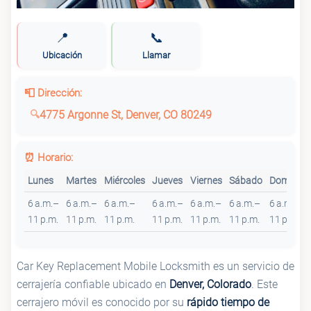
📍
📞
Ubicación
Llamar
📮 Dirección:
4775 Argonne St, Denver, CO 80249
⏰ Horario:
Lunes
Martes
Miércoles
Jueves
Viernes
Sábado
Domingo
6 a.m.–
6 a.m.–
6 a.m.–
6 a.m.–
6 a.m.–
6 a.m.–
6 a.m.–
11 p.m.
11 p.m.
11 p.m.
11 p.m.
11 p.m.
11 p.m.
11 p.m.
Car Key Replacement Mobile Locksmith es un servicio de
cerrajería confiable ubicado en
Denver, Colorado
. Este
cerrajero móvil es conocido por su
rápido tiempo de