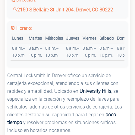
📮 Dirección:
2150 S Bellaire St Unit 204, Denver, CO 80222
⏰ Horario:
Lunes
Martes
Miércoles
Jueves
Viernes
Sábado
Domingo
8 a.m.–
8 a.m.–
8 a.m.–
8 a.m.–
8 a.m.–
8 a.m.–
8 a.m.–
10 p.m.
10 p.m.
10 p.m.
10 p.m.
10 p.m.
10 p.m.
10 p.m.
Central Locksmith in Denver ofrece un servicio de
cerrajería excepcional, atendiendo a sus clientes con
rapidez y amabilidad. Ubicado en
University Hills
, se
especializa en la creación y reemplazo de llaves para
vehículos, además de otros servicios de cerrajería. Los
clientes destacan su capacidad para llegar en
poco
tiempo
y resolver problemas en situaciones críticas,
incluso en horarios nocturnos.