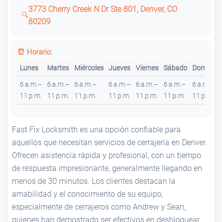
3773 Cherry Creek N Dr Ste 801, Denver, CO
80209
⏰ Horario:
Lunes
Martes
Miércoles
Jueves
Viernes
Sábado
Domingo
6 a.m.–
6 a.m.–
6 a.m.–
6 a.m.–
6 a.m.–
6 a.m.–
6 a.m.–
11 p.m.
11 p.m.
11 p.m.
11 p.m.
11 p.m.
11 p.m.
11 p.m.
Fast Fix Locksmith es una opción confiable para
aquellos que necesitan servicios de cerrajería en Denver.
Ofrecen asistencia rápida y profesional, con un tiempo
de respuesta impresionante, generalmente llegando en
menos de 30 minutos. Los clientes destacan la
amabilidad y el conocimiento de su equipo,
especialmente de cerrajeros como Andrew y Sean,
quienes han demostrado ser efectivos en desbloquear