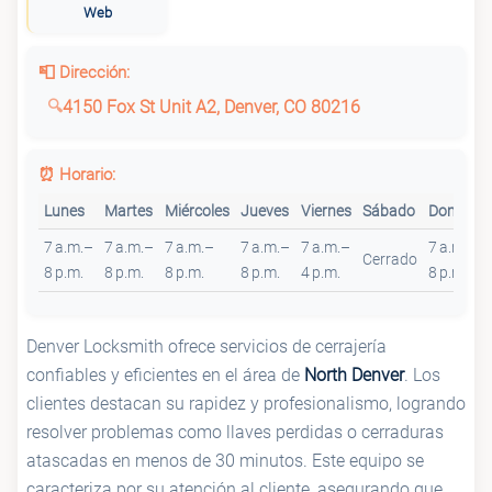
Web
📮 Dirección:
4150 Fox St Unit A2, Denver, CO 80216
⏰ Horario:
Lunes
Martes
Miércoles
Jueves
Viernes
Sábado
Domingo
7 a.m.–
7 a.m.–
7 a.m.–
7 a.m.–
7 a.m.–
7 a.m.–
Cerrado
8 p.m.
8 p.m.
8 p.m.
8 p.m.
4 p.m.
8 p.m.
Denver Locksmith ofrece servicios de cerrajería
confiables y eficientes en el área de
North Denver
. Los
clientes destacan su rapidez y profesionalismo, logrando
resolver problemas como llaves perdidas o cerraduras
atascadas en menos de 30 minutos. Este equipo se
caracteriza por su atención al cliente, asegurando que