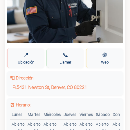
📍
📞
🌐
Ubicación
Llamar
Web
📮 Dirección:
5431 Newton St, Denver, CO 80221
⏰ Horario:
Lunes
Martes
Miércoles
Jueves
Viernes
Sábado
Domingo
Abierto
Abierto
Abierto
Abierto
Abierto
Abierto
Abierto