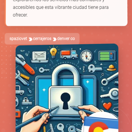
accesibles que esta vibrante ciudad tiene para
ofrecer.
spaziovet
cerrajeros
denver co
🚪
🛡️
🗝️