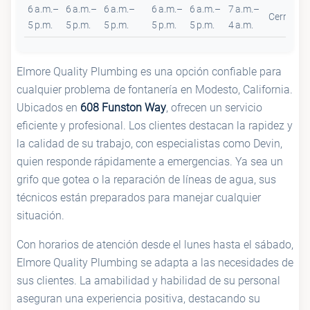
6 a.m.–
6 a.m.–
6 a.m.–
6 a.m.–
6 a.m.–
7 a.m.–
Cerrado
5 p.m.
5 p.m.
5 p.m.
5 p.m.
5 p.m.
4 a.m.
Elmore Quality Plumbing es una opción confiable para
cualquier problema de fontanería en Modesto, California.
Ubicados en
608 Funston Way
, ofrecen un servicio
eficiente y profesional. Los clientes destacan la rapidez y
la calidad de su trabajo, con especialistas como Devin,
quien responde rápidamente a emergencias. Ya sea un
grifo que gotea o la reparación de líneas de agua, sus
técnicos están preparados para manejar cualquier
situación.
Con horarios de atención desde el lunes hasta el sábado,
Elmore Quality Plumbing se adapta a las necesidades de
sus clientes. La amabilidad y habilidad de su personal
aseguran una experiencia positiva, destacando su