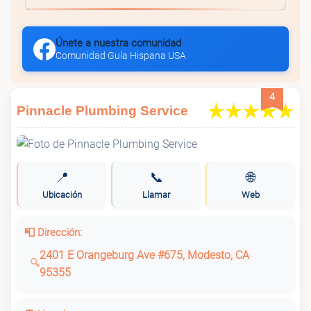
Únete a nuestra comunidad
Comunidad Guía Hispana USA
4
Pinnacle Plumbing Service
📍
📞
🌐
Ubicación
Llamar
Web
📮 Dirección:
2401 E Orangeburg Ave #675, Modesto, CA
95355