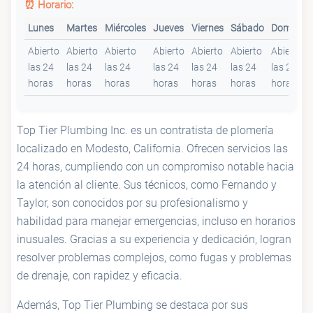
⏰ Horario:
Lunes
Martes
Miércoles
Jueves
Viernes
Sábado
Domingo
Abierto
Abierto
Abierto
Abierto
Abierto
Abierto
Abierto
las 24
las 24
las 24
las 24
las 24
las 24
las 24
horas
horas
horas
horas
horas
horas
horas
Top Tier Plumbing Inc. es un contratista de plomería
localizado en Modesto, California. Ofrecen servicios las
24 horas, cumpliendo con un compromiso notable hacia
la atención al cliente. Sus técnicos, como Fernando y
Taylor, son conocidos por su profesionalismo y
habilidad para manejar emergencias, incluso en horarios
inusuales. Gracias a su experiencia y dedicación, logran
resolver problemas complejos, como fugas y problemas
de drenaje, con rapidez y eficacia.
Además, Top Tier Plumbing se destaca por sus