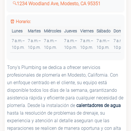
1234 Woodland Ave, Modesto, CA 95351
⏰ Horario:
Lunes
Martes
Miércoles
Jueves
Viernes
Sábado
Domingo
7 a.m.–
7 a.m.–
7 a.m.–
7 a.m.–
7 a.m.–
7 a.m.–
7 a.m.–
10 p.m.
10 p.m.
10 p.m.
10 p.m.
10 p.m.
10 p.m.
10 p.m.
Tony's Plumbing se dedica a ofrecer servicios
profesionales de plomería en Modesto, California. Con
un enfoque centrado en el cliente, su equipo está
disponible todos los días de la semana, garantizando
asistencia rápida y eficiente para cualquier necesidad de
plomería. Desde la instalación de
calentadores de agua
hasta la resolución de problemas de drenaje, su
experiencia y atención al detalle aseguran que las
reparaciones se realicen de manera oportuna y con alta