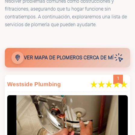
resolver problemas comunes como obstrucciones y
🚰
Roto-Rooter Plumbing & Drain Services
filtraciones, asegurando que tu hogar funcione sin
contratiempos. A continuación, exploraremos una lista de
servicios de plomería que pueden ayudarte.
🚰
Herk's Plumbing
🚰
Discount Plumbing
VER MAPA DE PLOMEROS CERCA DE MÍ
🚰
Preferred Plumbing & Drain
1
Westside Plumbing