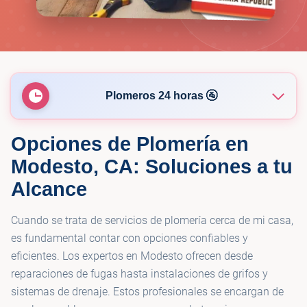
Plomeros 24 horas 🚰
Opciones de Plomería en
🚰
Motherflushers Plumbing
Modesto, CA: Soluciones a tu
Alcance
🚰
Top Tier Plumbing Inc.
Cuando se trata de servicios de plomería cerca de mi casa,
🚰
Noble Plumbing
es fundamental contar con opciones confiables y
eficientes. Los expertos en Modesto ofrecen desde
reparaciones de fugas hasta instalaciones de grifos y
🚰
A-1 Quality Plumbing
sistemas de drenaje. Estos profesionales se encargan de