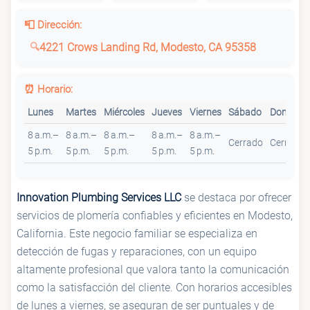
📮 Dirección:
4221 Crows Landing Rd, Modesto, CA 95358
⏰ Horario:
Lunes
Martes
Miércoles
Jueves
Viernes
Sábado
Domingo
8 a.m.–
8 a.m.–
8 a.m.–
8 a.m.–
8 a.m.–
Cerrado
Cerrado
5 p.m.
5 p.m.
5 p.m.
5 p.m.
5 p.m.
Innovation Plumbing Services LLC
se destaca por ofrecer
servicios de plomería confiables y eficientes en Modesto,
California. Este negocio familiar se especializa en
detección de fugas y reparaciones, con un equipo
altamente profesional que valora tanto la comunicación
como la satisfacción del cliente. Con horarios accesibles
de lunes a viernes, se aseguran de ser puntuales y de