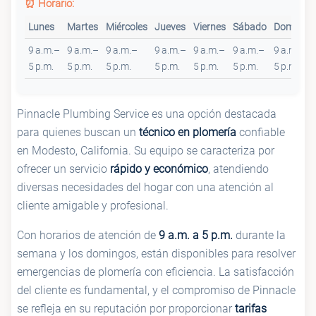
⏰ Horario:
Lunes
Martes
Miércoles
Jueves
Viernes
Sábado
Domingo
9 a.m.–
9 a.m.–
9 a.m.–
9 a.m.–
9 a.m.–
9 a.m.–
9 a.m.–
5 p.m.
5 p.m.
5 p.m.
5 p.m.
5 p.m.
5 p.m.
5 p.m.
Pinnacle Plumbing Service es una opción destacada
para quienes buscan un
técnico en plomería
confiable
en Modesto, California. Su equipo se caracteriza por
ofrecer un servicio
rápido y económico
, atendiendo
diversas necesidades del hogar con una atención al
cliente amigable y profesional.
Con horarios de atención de
9 a.m. a 5 p.m.
durante la
semana y los domingos, están disponibles para resolver
emergencias de plomería con eficiencia. La satisfacción
del cliente es fundamental, y el compromiso de Pinnacle
se refleja en su reputación por proporcionar
tarifas