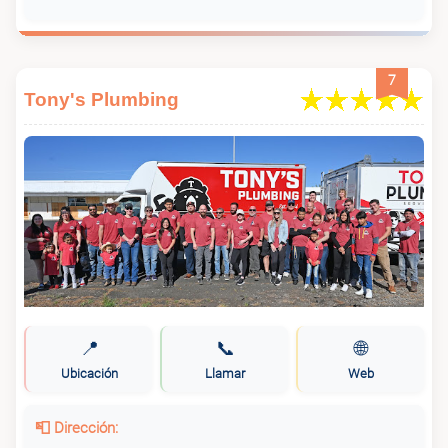
7
Tony's Plumbing
📍
📞
🌐
Ubicación
Llamar
Web
📮 Dirección: