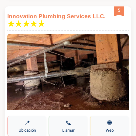
5
Innovation Plumbing Services LLC.
📍
📞
🌐
Ubicación
Llamar
Web