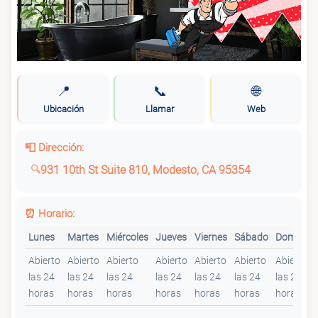
📍
📞
🌐
Ubicación
Llamar
Web
📮 Dirección:
931 10th St Suite 810, Modesto, CA 95354
⏰ Horario:
Lunes
Martes
Miércoles
Jueves
Viernes
Sábado
Domingo
Abierto
Abierto
Abierto
Abierto
Abierto
Abierto
Abierto
las 24
las 24
las 24
las 24
las 24
las 24
las 24
horas
horas
horas
horas
horas
horas
horas