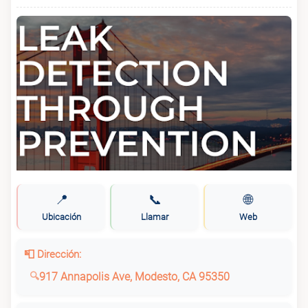
📍
📞
🌐
Ubicación
Llamar
Web
📮 Dirección:
917 Annapolis Ave, Modesto, CA 95350