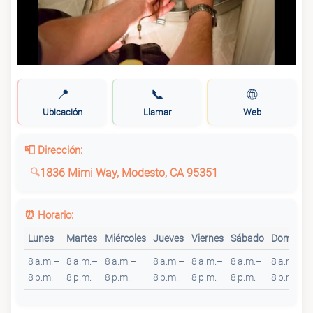
📍
📞
🌐
Ubicación
Llamar
Web
📮 Dirección:
1836 Mimi Way, Modesto, CA 95351
⏰ Horario:
Lunes
Martes
Miércoles
Jueves
Viernes
Sábado
Domingo
8 a.m.–
8 a.m.–
8 a.m.–
8 a.m.–
8 a.m.–
8 a.m.–
8 a.m.–
8 p.m.
8 p.m.
8 p.m.
8 p.m.
8 p.m.
8 p.m.
8 p.m.