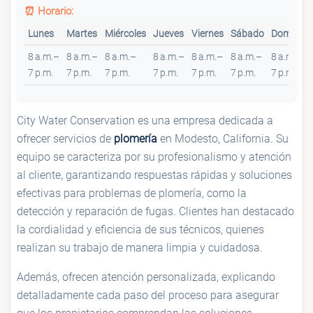
⏰ Horario:
Lunes
Martes
Miércoles
Jueves
Viernes
Sábado
Domingo
8 a.m.–
8 a.m.–
8 a.m.–
8 a.m.–
8 a.m.–
8 a.m.–
8 a.m.–
7 p.m.
7 p.m.
7 p.m.
7 p.m.
7 p.m.
7 p.m.
7 p.m.
City Water Conservation es una empresa dedicada a
ofrecer servicios de
plomería
en Modesto, California. Su
equipo se caracteriza por su profesionalismo y atención
al cliente, garantizando respuestas rápidas y soluciones
efectivas para problemas de plomería, como la
detección y reparación de fugas. Clientes han destacado
la cordialidad y eficiencia de sus técnicos, quienes
realizan su trabajo de manera limpia y cuidadosa.
Además, ofrecen atención personalizada, explicando
detalladamente cada paso del proceso para asegurar