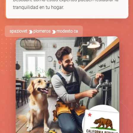
tranquilidad en tu hogar.
spaziovet
plomeros
modesto ca
🚿
🪠
🛁