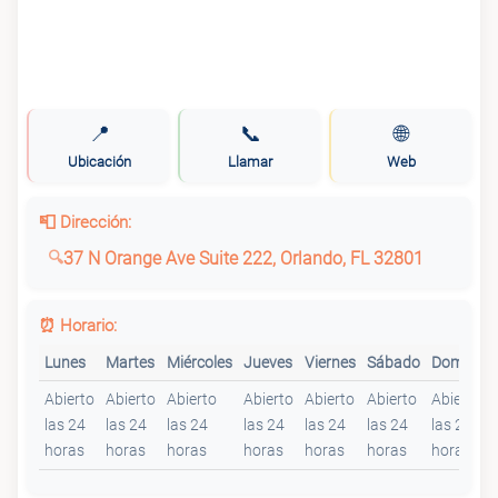
📍
📞
🌐
Ubicación
Llamar
Web
📮 Dirección:
37 N Orange Ave Suite 222, Orlando, FL 32801
⏰ Horario:
Lunes
Martes
Miércoles
Jueves
Viernes
Sábado
Domingo
Abierto
Abierto
Abierto
Abierto
Abierto
Abierto
Abierto
las 24
las 24
las 24
las 24
las 24
las 24
las 24
horas
horas
horas
horas
horas
horas
horas