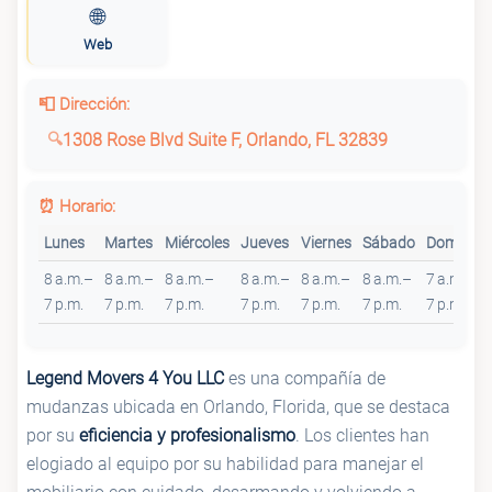
🌐
Web
📮 Dirección:
1308 Rose Blvd Suite F, Orlando, FL 32839
⏰ Horario:
Lunes
Martes
Miércoles
Jueves
Viernes
Sábado
Domingo
8 a.m.–
8 a.m.–
8 a.m.–
8 a.m.–
8 a.m.–
8 a.m.–
7 a.m.–
7 p.m.
7 p.m.
7 p.m.
7 p.m.
7 p.m.
7 p.m.
7 p.m.
Legend Movers 4 You LLC
es una compañía de
mudanzas ubicada en Orlando, Florida, que se destaca
por su
eficiencia y profesionalismo
. Los clientes han
elogiado al equipo por su habilidad para manejar el