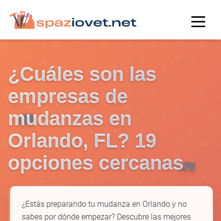
¿Cuáles son las
empresas de
mudanzas en
🚚
Orlando, FL? 19
opciones cercanas
🚛
¿Estás preparando tu mudanza en Orlando y no
sabes por dónde empezar? Descubre las mejores