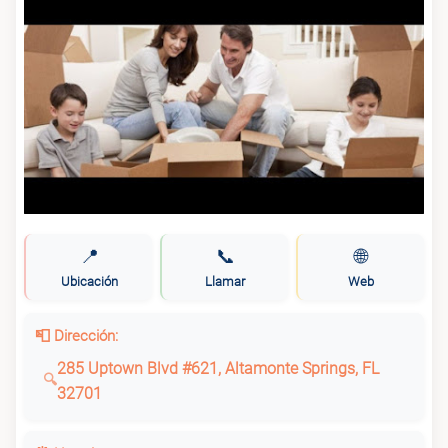
📍
📞
🌐
Ubicación
Llamar
Web
📮 Dirección:
285 Uptown Blvd #621, Altamonte Springs, FL
32701