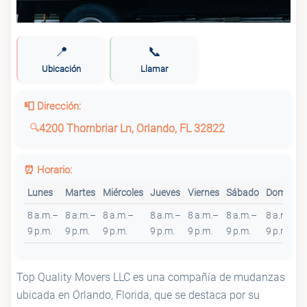
📍
📞
Ubicación
Llamar
📮 Dirección:
4200 Thornbriar Ln, Orlando, FL 32822
⏰ Horario:
Lunes
Martes
Miércoles
Jueves
Viernes
Sábado
Domingo
8 a.m.–
8 a.m.–
8 a.m.–
8 a.m.–
8 a.m.–
8 a.m.–
8 a.m.–
9 p.m.
9 p.m.
9 p.m.
9 p.m.
9 p.m.
9 p.m.
9 p.m.
Top Quality Movers LLC es una compañía de mudanzas
ubicada en Orlando, Florida, que se destaca por su