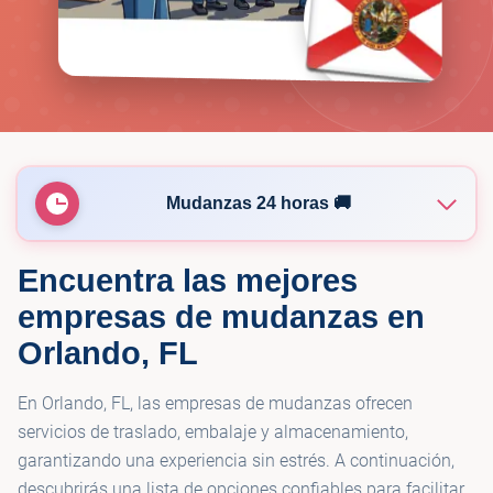
Mudanzas 24 horas 🚚
Encuentra las mejores
🚚
Tropic Moving - Orlando Movers
empresas de mudanzas en
Orlando, FL
🚚
Straight Paths Moving
En Orlando, FL, las empresas de mudanzas ofrecen
🚚
MOVE IT ALL
servicios de traslado, embalaje y almacenamiento,
garantizando una experiencia sin estrés. A continuación,
descubrirás una lista de opciones confiables para facilitar