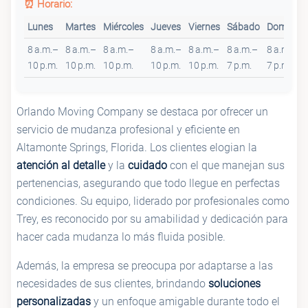
⏰ Horario:
Lunes
Martes
Miércoles
Jueves
Viernes
Sábado
Domingo
8 a.m.–
8 a.m.–
8 a.m.–
8 a.m.–
8 a.m.–
8 a.m.–
8 a.m.–
10 p.m.
10 p.m.
10 p.m.
10 p.m.
10 p.m.
7 p.m.
7 p.m.
Orlando Moving Company se destaca por ofrecer un
servicio de mudanza profesional y eficiente en
Altamonte Springs, Florida. Los clientes elogian la
atención al detalle
y la
cuidado
con el que manejan sus
pertenencias, asegurando que todo llegue en perfectas
condiciones. Su equipo, liderado por profesionales como
Trey, es reconocido por su amabilidad y dedicación para
hacer cada mudanza lo más fluida posible.
Además, la empresa se preocupa por adaptarse a las
necesidades de sus clientes, brindando
soluciones
personalizadas
y un enfoque amigable durante todo el