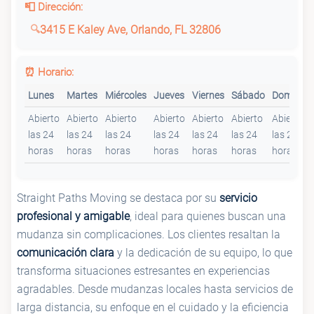
📮 Dirección:
3415 E Kaley Ave, Orlando, FL 32806
⏰ Horario:
Lunes
Martes
Miércoles
Jueves
Viernes
Sábado
Domingo
Abierto
Abierto
Abierto
Abierto
Abierto
Abierto
Abierto
las 24
las 24
las 24
las 24
las 24
las 24
las 24
horas
horas
horas
horas
horas
horas
horas
Straight Paths Moving se destaca por su
servicio
profesional y amigable
, ideal para quienes buscan una
mudanza sin complicaciones. Los clientes resaltan la
comunicación clara
y la dedicación de su equipo, lo que
transforma situaciones estresantes en experiencias
agradables. Desde mudanzas locales hasta servicios de
larga distancia, su enfoque en el cuidado y la eficiencia