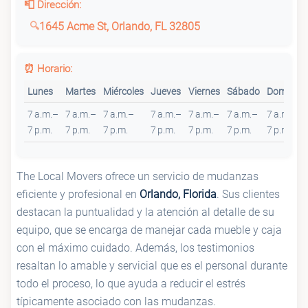
📮 Dirección:
1645 Acme St, Orlando, FL 32805
⏰ Horario:
Lunes
Martes
Miércoles
Jueves
Viernes
Sábado
Domingo
7 a.m.–
7 a.m.–
7 a.m.–
7 a.m.–
7 a.m.–
7 a.m.–
7 a.m.–
7 p.m.
7 p.m.
7 p.m.
7 p.m.
7 p.m.
7 p.m.
7 p.m.
The Local Movers ofrece un servicio de mudanzas
eficiente y profesional en
Orlando, Florida
. Sus clientes
destacan la puntualidad y la atención al detalle de su
equipo, que se encarga de manejar cada mueble y caja
con el máximo cuidado. Además, los testimonios
resaltan lo amable y servicial que es el personal durante
todo el proceso, lo que ayuda a reducir el estrés
típicamente asociado con las mudanzas.