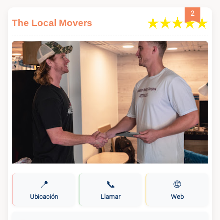
2
The Local Movers
📍
📞
🌐
Ubicación
Llamar
Web