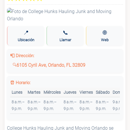
📍
📞
🌐
Ubicación
Llamar
Web
📮 Dirección:
6105 Cyril Ave, Orlando, FL 32809
⏰ Horario:
Lunes
Martes
Miércoles
Jueves
Viernes
Sábado
Domingo
8 a.m.–
8 a.m.–
8 a.m.–
8 a.m.–
8 a.m.–
8 a.m.–
9 a.m.–
9 p.m.
9 p.m.
9 p.m.
9 p.m.
9 p.m.
9 p.m.
9 p.m.
College Hunks Hauling Junk and Moving Orlando se