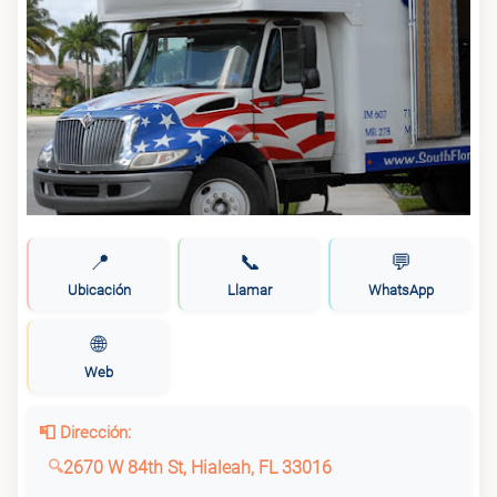
📍
📞
💬
Ubicación
Llamar
WhatsApp
🌐
Web
📮 Dirección:
2670 W 84th St, Hialeah, FL 33016