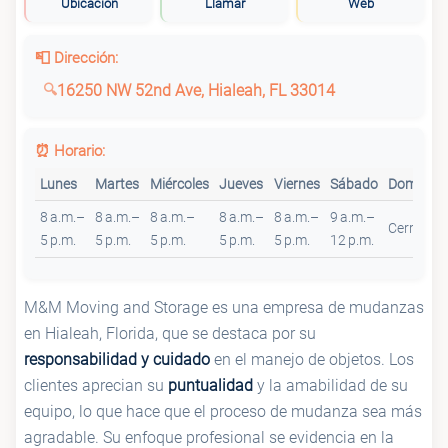
Ubicación
Llamar
Web
📮 Dirección:
16250 NW 52nd Ave, Hialeah, FL 33014
⏰ Horario:
Lunes
Martes
Miércoles
Jueves
Viernes
Sábado
Domingo
8 a.m.–
8 a.m.–
8 a.m.–
8 a.m.–
8 a.m.–
9 a.m.–
Cerrado
5 p.m.
5 p.m.
5 p.m.
5 p.m.
5 p.m.
12 p.m.
M&M Moving and Storage es una empresa de mudanzas
en Hialeah, Florida, que se destaca por su
responsabilidad y cuidado
en el manejo de objetos. Los
clientes aprecian su
puntualidad
y la amabilidad de su
equipo, lo que hace que el proceso de mudanza sea más
agradable. Su enfoque profesional se evidencia en la