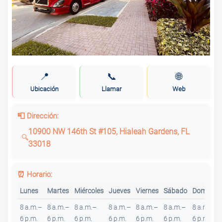
📍
📞
🌐
Ubicación
Llamar
Web
📮 Dirección:
10900 NW 146th St #105, Hialeah Gardens, FL
33018
⏰ Horario:
Lunes
Martes
Miércoles
Jueves
Viernes
Sábado
Domingo
8 a.m.–
8 a.m.–
8 a.m.–
8 a.m.–
8 a.m.–
8 a.m.–
8 a.m.–
6 p.m.
6 p.m.
6 p.m.
6 p.m.
6 p.m.
6 p.m.
6 p.m.