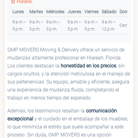
⏰ Horario:
Lunes
Martes
Miércoles
Jueves
Viernes
Sábado
Domingo
9 a.m.–
9 a.m.–
9 a.m.–
9 a.m.–
9 a.m.–
9 a.m.–
Cerrado
5 p.m.
5 p.m.
5 p.m.
5 p.m.
5 p.m.
12 p.m.
GMP MOVERS Moving & Delivery ofrece un servicio de
mudanzas altamente profesional en Hialeah, Florida.
Los clientes destacan la
honestidad en los precios
, sin
cargos ocultos, y la atención meticulosa en el manejo de
sus pertenencias. Su equipo, amable y eficiente, asegura
una experiencia de mudanza fluida, completando el
trabajo en menos tiempo del esperado.
Además, los testimonios resaltan la
comunicación
excepcional
y el cuidado en el embalaje de los muebles,
lo que minimiza el estrés que suele acompañar a este
proceso. Sin duda, GMP MOVERS es una opción