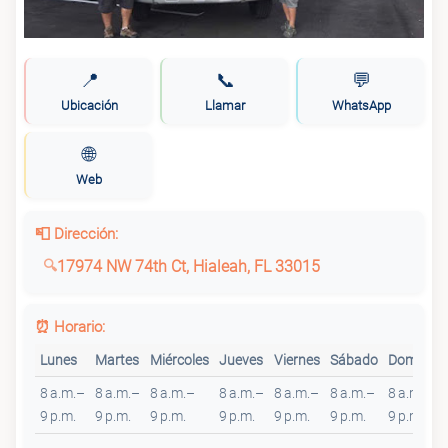
📍
📞
💬
Ubicación
Llamar
WhatsApp
🌐
Web
📮 Dirección:
17974 NW 74th Ct, Hialeah, FL 33015
⏰ Horario:
Lunes
Martes
Miércoles
Jueves
Viernes
Sábado
Domingo
8 a.m.–
8 a.m.–
8 a.m.–
8 a.m.–
8 a.m.–
8 a.m.–
8 a.m.–
9 p.m.
9 p.m.
9 p.m.
9 p.m.
9 p.m.
9 p.m.
9 p.m.