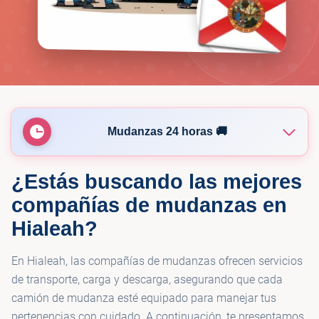
Mudanzas 24 horas 🚚
¿Estás buscando las mejores
🚚
QBA Multiservices inc
compañías de mudanzas en
Hialeah?
🚚
Valido Moving Company
En Hialeah, las compañías de mudanzas ofrecen servicios
🚚
Allen & Son Moving & Storage
de transporte, carga y descarga, asegurando que cada
camión de mudanza esté equipado para manejar tus
pertenencias con cuidado. A continuación, te presentamos