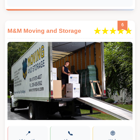
6
M&M Moving and Storage
📍
📞
🌐