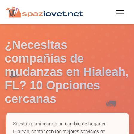
¿Necesitas
compañías de
mudanzas en Hialeah,
🚚
FL? 10 Opciones
cercanas
🚛
Si estás planificando un cambio de hogar en
Hialeah, contar con los mejores servicios de