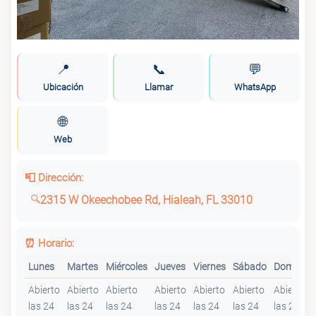
📍
📞
💬
Ubicación
Llamar
WhatsApp
🌐
Web
📮 Dirección:
2315 W Okeechobee Rd, Hialeah, FL 33010
⏰ Horario:
Lunes
Martes
Miércoles
Jueves
Viernes
Sábado
Domingo
Abierto
Abierto
Abierto
Abierto
Abierto
Abierto
Abierto
las 24
las 24
las 24
las 24
las 24
las 24
las 24