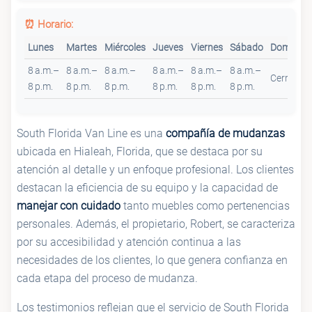
⏰ Horario:
Lunes
Martes
Miércoles
Jueves
Viernes
Sábado
Domingo
8 a.m.–
8 a.m.–
8 a.m.–
8 a.m.–
8 a.m.–
8 a.m.–
Cerrado
8 p.m.
8 p.m.
8 p.m.
8 p.m.
8 p.m.
8 p.m.
South Florida Van Line es una
compañía de mudanzas
ubicada en Hialeah, Florida, que se destaca por su
atención al detalle y un enfoque profesional. Los clientes
destacan la eficiencia de su equipo y la capacidad de
manejar con cuidado
tanto muebles como pertenencias
personales. Además, el propietario, Robert, se caracteriza
por su accesibilidad y atención continua a las
necesidades de los clientes, lo que genera confianza en
cada etapa del proceso de mudanza.
Los testimonios reflejan que el servicio de South Florida