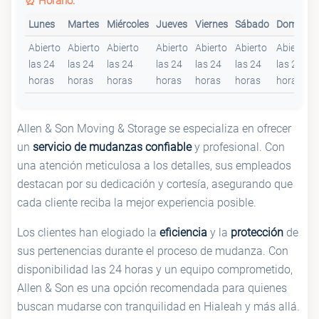
⏰ Horario:
Lunes
Martes
Miércoles
Jueves
Viernes
Sábado
Domingo
Abierto
Abierto
Abierto
Abierto
Abierto
Abierto
Abierto
las 24
las 24
las 24
las 24
las 24
las 24
las 24
horas
horas
horas
horas
horas
horas
horas
Allen & Son Moving & Storage se especializa en ofrecer
un
servicio de mudanzas confiable
y profesional. Con
una atención meticulosa a los detalles, sus empleados
destacan por su dedicación y cortesía, asegurando que
cada cliente reciba la mejor experiencia posible.
Los clientes han elogiado la
eficiencia
y la
protección
de
sus pertenencias durante el proceso de mudanza. Con
disponibilidad las 24 horas y un equipo comprometido,
Allen & Son es una opción recomendada para quienes
buscan mudarse con tranquilidad en Hialeah y más allá.