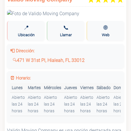
📍
📞
🌐
Ubicación
Llamar
Web
📮 Dirección:
471 W 31st Pl, Hialeah, FL 33012
⏰ Horario:
Lunes
Martes
Miércoles
Jueves
Viernes
Sábado
Domingo
Abierto
Abierto
Abierto
Abierto
Abierto
Abierto
Abierto
las 24
las 24
las 24
las 24
las 24
las 24
las 24
horas
horas
horas
horas
horas
horas
horas
Valido Moving Company es una opción destacada para