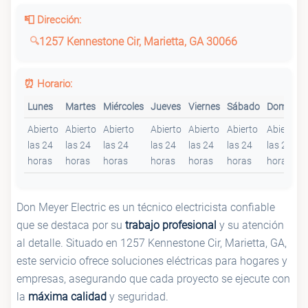
📮 Dirección:
1257 Kennestone Cir, Marietta, GA 30066
⏰ Horario:
Lunes
Martes
Miércoles
Jueves
Viernes
Sábado
Domingo
Abierto
Abierto
Abierto
Abierto
Abierto
Abierto
Abierto
las 24
las 24
las 24
las 24
las 24
las 24
las 24
horas
horas
horas
horas
horas
horas
horas
Don Meyer Electric es un técnico electricista confiable
que se destaca por su
trabajo profesional
y su atención
al detalle. Situado en 1257 Kennestone Cir, Marietta, GA,
este servicio ofrece soluciones eléctricas para hogares y
empresas, asegurando que cada proyecto se ejecute con
la
máxima calidad
y seguridad.