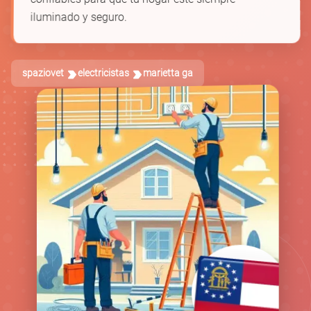
iluminado y seguro.
spaziovet
electricistas
marietta ga
🛠️
🔋
🔌