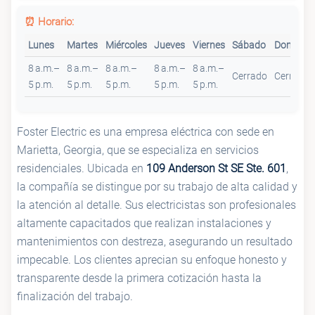
⏰ Horario:
Lunes
Martes
Miércoles
Jueves
Viernes
Sábado
Domingo
8 a.m.–
8 a.m.–
8 a.m.–
8 a.m.–
8 a.m.–
Cerrado
Cerrado
5 p.m.
5 p.m.
5 p.m.
5 p.m.
5 p.m.
Foster Electric es una empresa eléctrica con sede en
Marietta, Georgia, que se especializa en servicios
residenciales. Ubicada en
109 Anderson St SE Ste. 601
,
la compañía se distingue por su trabajo de alta calidad y
la atención al detalle. Sus electricistas son profesionales
altamente capacitados que realizan instalaciones y
mantenimientos con destreza, asegurando un resultado
impecable. Los clientes aprecian su enfoque honesto y
transparente desde la primera cotización hasta la
finalización del trabajo.