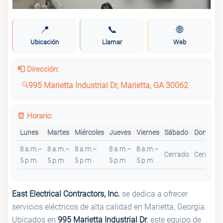
📍
📞
🌐
Ubicación
Llamar
Web
📮 Dirección:
995 Marietta Industrial Dr, Marietta, GA 30062
⏰ Horario:
Lunes
Martes
Miércoles
Jueves
Viernes
Sábado
Domingo
8 a.m.–
8 a.m.–
8 a.m.–
8 a.m.–
8 a.m.–
Cerrado
Cerrado
5 p.m.
5 p.m.
5 p.m.
5 p.m.
5 p.m.
East Electrical Contractors, Inc.
se dedica a ofrecer
servicios eléctricos de alta calidad en Marietta, Georgia.
Ubicados en
995 Marietta Industrial Dr
, este equipo de