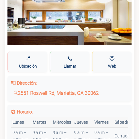
📍
📞
🌐
Ubicación
Llamar
Web
📮 Dirección:
2551 Roswell Rd, Marietta, GA 30062
⏰ Horario:
Lunes
Martes
Miércoles
Jueves
Viernes
Sábado
Do
9 a.m.–
9 a.m.–
9 a.m.–
9 a.m.–
9 a.m.–
Cerrado
Ce