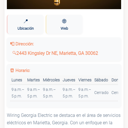
📍
🌐
Ubicación
Web
📮 Dirección:
2443 Kingsley Dr NE, Marietta, GA 30062
⏰ Horario:
Lunes
Martes
Miércoles
Jueves
Viernes
Sábado
Domingo
9 a.m.–
9 a.m.–
9 a.m.–
9 a.m.–
9 a.m.–
Cerrado
Cerrado
5 p.m.
5 p.m.
5 p.m.
5 p.m.
5 p.m.
Wiring Georgia Electric se destaca en el área de servicios
eléctricos en Marietta, Georgia. Con un enfoque en la