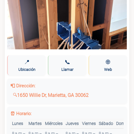
📍
📞
🌐
Ubicación
Llamar
Web
📮 Dirección:
1650 Willie Dr, Marietta, GA 30062
⏰ Horario:
Lunes
Martes
Miércoles
Jueves
Viernes
Sábado
Domingo
8 a.m.–
8 a.m.–
8 a.m.–
8 a.m.–
8 a.m.–
8 a.m.–