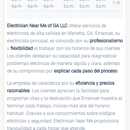
1–6 p.m.
6 p.m.
6 p.m.
6 p.m.
6 p.m.
6 p.m.
5 p.m.
Electrician Near Me of GA LLC
ofrece servicios de
electricista de alta calidad en Marietta, GA. Emanuel, su
electricista principal, es conocido por su
profesionalismo
y
flexibilidad
al trabajar con los horarios de sus clientes.
Los clientes destacan su capacidad para diagnosticar
problemas eléctricos de manera rápida y clara, además
de su compromiso por
explicar cada paso del proceso
.
La empresa se caracteriza por su
eficiencia y precios
razonables
. Los clientes aprecian la facilidad para
programar citas y la dedicación que Emanuel muestra al
terminar cada trabajo, incluso más allá del horario
habitual. Gracias a sus conocimientos sobre códigos
eléctricos y seguridad, Electrician Near Me proporciona
tranquilidad a cada hogar que atiende.