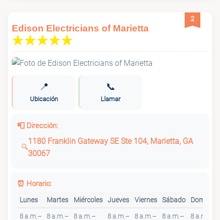
2
Edison Electricians of Marietta
📍
📞
Ubicación
Llamar
📮 Dirección:
1180 Franklin Gateway SE Ste 104, Marietta, GA
30067
⏰ Horario:
Lunes
Martes
Miércoles
Jueves
Viernes
Sábado
Domingo
8 a.m.–
8 a.m.–
8 a.m.–
8 a.m.–
8 a.m.–
8 a.m.–
8 a.m.–