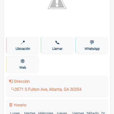
📍
📞
💬
Ubicación
Llamar
WhatsApp
🌐
Web
📮 Dirección:
3571 S Fulton Ave, Atlanta, GA 30354
⏰ Horario:
Lunes
Martes
Miércoles
Jueves
Viernes
Sábado
Doming