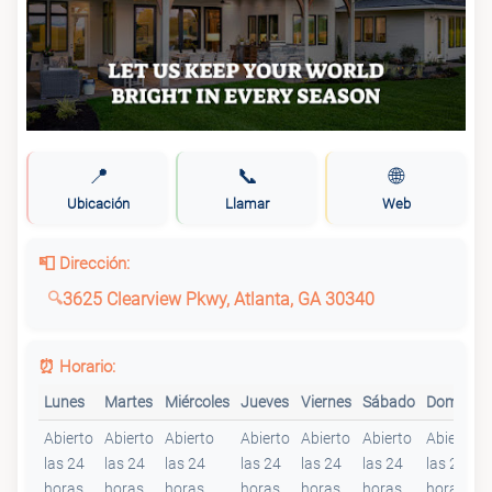
📍
📞
🌐
Ubicación
Llamar
Web
📮 Dirección:
3625 Clearview Pkwy, Atlanta, GA 30340
⏰ Horario:
Lunes
Martes
Miércoles
Jueves
Viernes
Sábado
Domingo
Abierto
Abierto
Abierto
Abierto
Abierto
Abierto
Abierto
las 24
las 24
las 24
las 24
las 24
las 24
las 24
horas
horas
horas
horas
horas
horas
horas