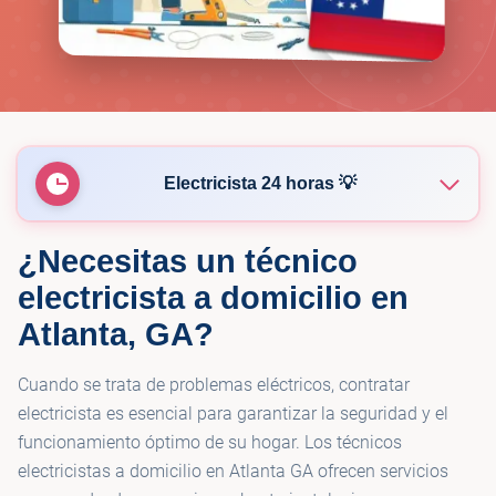
Electricista 24 horas 💡
¿Necesitas un técnico
💡
McCall Enterprises
electricista a domicilio en
Atlanta, GA?
💡
Yara Electric
Cuando se trata de problemas eléctricos, contratar
💡
Aardvark Electric, Inc.
electricista es esencial para garantizar la seguridad y el
funcionamiento óptimo de su hogar. Los técnicos
electricistas a domicilio en Atlanta GA ofrecen servicios
💡
Pat Murphy Electric Inc.