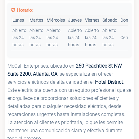
⏰ Horario:
Lunes
Martes
Miércoles
Jueves
Viernes
Sábado
Domingo
Abierto
Abierto
Abierto
Abierto
Abierto
Abierto
las 24
las 24
las 24
las 24
las 24
las 24
Cerrado
horas
horas
horas
horas
horas
horas
McCall Enterprises, ubicado en
260 Peachtree St NW
Suite 2200, Atlanta, GA
, se especializa en ofrecer
servicios eléctricos de alta calidad en el
Hotel District
.
Este electricista cuenta con un equipo profesional que se
enorgullece de proporcionar soluciones eficientes y
detalladas para cualquier necesidad eléctrica, desde
reparaciones urgentes hasta instalaciones completas.
La atención al cliente es prioritaria, lo que les permite
mantener una comunicación clara y efectiva durante
todo el proceso.