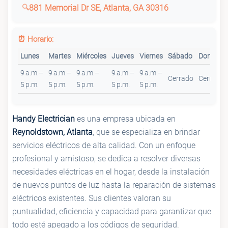
881 Memorial Dr SE, Atlanta, GA 30316
⏰ Horario:
Lunes
Martes
Miércoles
Jueves
Viernes
Sábado
Domingo
9 a.m.–
9 a.m.–
9 a.m.–
9 a.m.–
9 a.m.–
Cerrado
Cerrado
5 p.m.
5 p.m.
5 p.m.
5 p.m.
5 p.m.
Handy Electrician
es una empresa ubicada en
Reynoldstown, Atlanta
, que se especializa en brindar
servicios eléctricos de alta calidad. Con un enfoque
profesional y amistoso, se dedica a resolver diversas
necesidades eléctricas en el hogar, desde la instalación
de nuevos puntos de luz hasta la reparación de sistemas
eléctricos existentes. Sus clientes valoran su
puntualidad, eficiencia y capacidad para garantizar que
todo esté apegado a los códigos de seguridad.