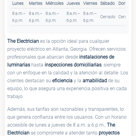
Lunes
Martes
Miércoles
Jueves
Viernes
Sábado
Domingo
8 a.m.–
8 a.m.–
8 a.m.–
8 a.m.–
8 a.m.–
Cerrado
Cerrado
6 p.m.
6 p.m.
6 p.m.
6 p.m.
6 p.m.
The Electrician
es la opción ideal para cualquier
proyecto eléctrico en Atlanta, Georgia. Ofrecen servicios
profesionales que abarcan desde
instalaciones de
luminarias
hasta
inspecciones domiciliarias
, siempre
con un enfoque en la calidad y la atención al detalle. Los
clientes destacan su
eficiencia
y la
amabilidad
de su
equipo, lo que asegura una experiencia positiva en cada
trabajo.
Además, sus tarifas son razonables y transparentes, lo
que genera confianza entre los usuarios. Con un horario
accesible de lunes a jueves de 8 a.m. a 6 p.m.,
The
Electrician
se compromete a atender tanto
proyectos