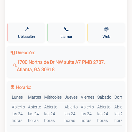
📍
📞
🌐
Ubicación
Llamar
Web
📮 Dirección:
1700 Northside Dr NW suite A7 PMB 2787,
Atlanta, GA 30318
⏰ Horario:
Lunes
Martes
Miércoles
Jueves
Viernes
Sábado
Domingo
Abierto
Abierto
Abierto
Abierto
Abierto
Abierto
Abierto
las 24
las 24
las 24
las 24
las 24
las 24
las 24
horas
horas
horas
horas
horas
horas
horas