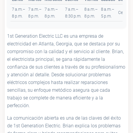
7 a.m.–
7 a.m.–
7 a.m.–
7 a.m.–
8 a.m.–
8 a.m.–
Cerrad
8 p.m.
8 p.m.
8 p.m.
8:30 p.m.
8 p.m.
5 p.m.
1st Generation Electric LLC es una empresa de
electricidad en Atlanta, Georgia, que se destaca por su
compromiso con la calidad y el servicio al cliente. Brian,
el electricista principal, se gana rápidamente la
confianza de sus clientes a través de su profesionalismo
y atención al detalle. Desde solucionar problemas
eléctricos complejos hasta realizar reparaciones
sencillas, su enfoque metódico asegura que cada
trabajo se complete de manera eficiente y a la
perfección.
La comunicación abierta es una de las claves del éxito
de 1st Generation Electric. Brian explica los problemas