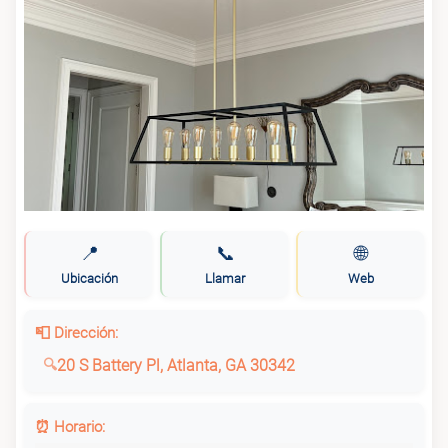
📍
📞
🌐
Ubicación
Llamar
Web
📮 Dirección:
20 S Battery Pl, Atlanta, GA 30342
⏰ Horario: