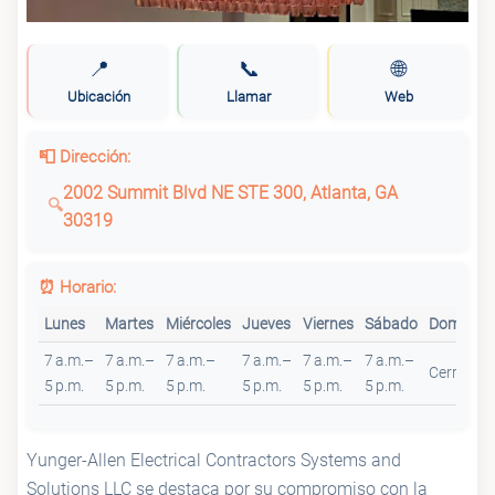
📍
📞
🌐
Ubicación
Llamar
Web
📮 Dirección:
2002 Summit Blvd NE STE 300, Atlanta, GA
30319
⏰ Horario:
Lunes
Martes
Miércoles
Jueves
Viernes
Sábado
Domingo
7 a.m.–
7 a.m.–
7 a.m.–
7 a.m.–
7 a.m.–
7 a.m.–
Cerrado
5 p.m.
5 p.m.
5 p.m.
5 p.m.
5 p.m.
5 p.m.
Yunger-Allen Electrical Contractors Systems and
Solutions LLC se destaca por su compromiso con la