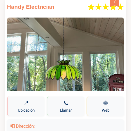
7
Handy Electrician
📍
📞
🌐
Ubicación
Llamar
Web
📮 Dirección: