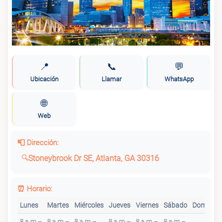
📍
📞
💬
Ubicación
Llamar
WhatsApp
🌐
Web
📮 Dirección:
Stoneybrook Dr SE, Atlanta, GA 30316
⏰ Horario:
Lunes
Martes
Miércoles
Jueves
Viernes
Sábado
Domingo
8 a.m.–
8 a.m.–
8 a.m.–
8 a.m.–
8 a.m.–
8 a.m.–