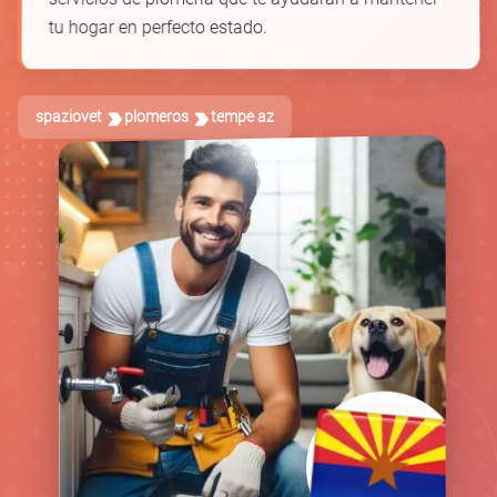
tu hogar en perfecto estado.
spaziovet
plomeros
tempe az
🚿
🪠
🛁