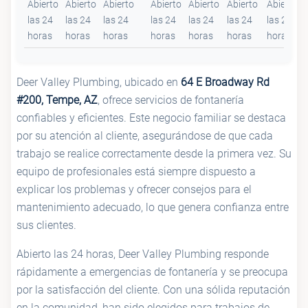
Abierto
Abierto
Abierto
Abierto
Abierto
Abierto
Abierto
las 24
las 24
las 24
las 24
las 24
las 24
las 24
horas
horas
horas
horas
horas
horas
horas
Deer Valley Plumbing, ubicado en
64 E Broadway Rd
#200, Tempe, AZ
, ofrece servicios de fontanería
confiables y eficientes. Este negocio familiar se destaca
por su atención al cliente, asegurándose de que cada
trabajo se realice correctamente desde la primera vez. Su
equipo de profesionales está siempre dispuesto a
explicar los problemas y ofrecer consejos para el
mantenimiento adecuado, lo que genera confianza entre
sus clientes.
Abierto las 24 horas, Deer Valley Plumbing responde
rápidamente a emergencias de fontanería y se preocupa
por la satisfacción del cliente. Con una sólida reputación
en la comunidad, han sido elegidos para trabajos de