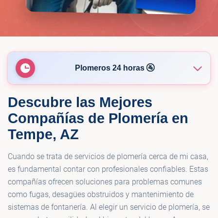
Plomeros 24 horas 🚰
Descubre las Mejores
🚰
Speedy Water Heater
Compañías de Plomería en
Tempe, AZ
🚰
Deer Valley Plumbing - Tempe
Cuando se trata de servicios de plomería cerca de mi casa,
🚰
Arid Valley Plumbing
es fundamental contar con profesionales confiables. Estas
compañías ofrecen soluciones para problemas comunes
como fugas, desagües obstruidos y mantenimiento de
🚰
Gold Star Plumbing & Drain of Tempe
sistemas de fontanería. Al elegir un servicio de plomería, se