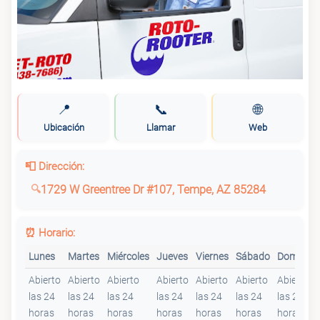
📍
📞
🌐
Ubicación
Llamar
Web
📮 Dirección:
1729 W Greentree Dr #107, Tempe, AZ 85284
⏰ Horario:
Lunes
Martes
Miércoles
Jueves
Viernes
Sábado
Domingo
Abierto
Abierto
Abierto
Abierto
Abierto
Abierto
Abierto
las 24
las 24
las 24
las 24
las 24
las 24
las 24
horas
horas
horas
horas
horas
horas
horas