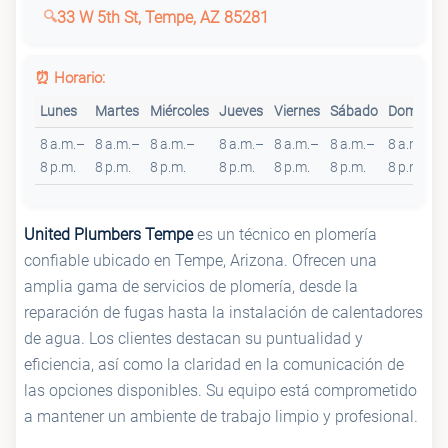
33 W 5th St, Tempe, AZ 85281
⏰ Horario:
Lunes
Martes
Miércoles
Jueves
Viernes
Sábado
Domingo
8 a.m.–
8 a.m.–
8 a.m.–
8 a.m.–
8 a.m.–
8 a.m.–
8 a.m.–
8 p.m.
8 p.m.
8 p.m.
8 p.m.
8 p.m.
8 p.m.
8 p.m.
United Plumbers Tempe
es un técnico en plomería
confiable ubicado en Tempe, Arizona. Ofrecen una
amplia gama de servicios de plomería, desde la
reparación de fugas hasta la instalación de calentadores
de agua. Los clientes destacan su puntualidad y
eficiencia, así como la claridad en la comunicación de
las opciones disponibles. Su equipo está comprometido
a mantener un ambiente de trabajo limpio y profesional.