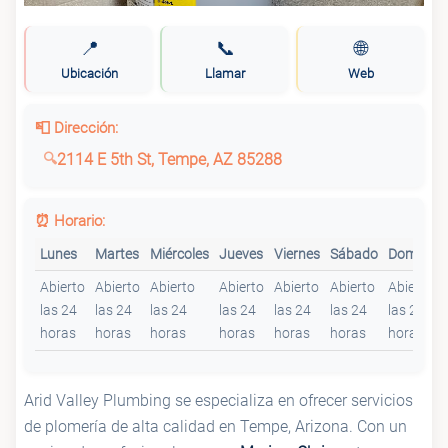
📍
📞
🌐
Ubicación
Llamar
Web
📮 Dirección:
2114 E 5th St, Tempe, AZ 85288
⏰ Horario:
Lunes
Martes
Miércoles
Jueves
Viernes
Sábado
Domingo
Abierto
Abierto
Abierto
Abierto
Abierto
Abierto
Abierto
las 24
las 24
las 24
las 24
las 24
las 24
las 24
horas
horas
horas
horas
horas
horas
horas
Arid Valley Plumbing se especializa en ofrecer servicios
de plomería de alta calidad en Tempe, Arizona. Con un