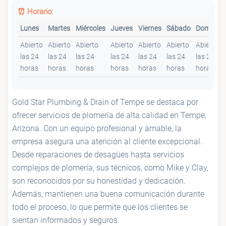
⏰ Horario:
Lunes
Martes
Miércoles
Jueves
Viernes
Sábado
Domingo
Abierto
Abierto
Abierto
Abierto
Abierto
Abierto
Abierto
las 24
las 24
las 24
las 24
las 24
las 24
las 24
horas
horas
horas
horas
horas
horas
horas
Gold Star Plumbing & Drain of Tempe se destaca por
ofrecer servicios de plomería de alta calidad en Tempe,
Arizona. Con un equipo profesional y amable, la
empresa asegura una atención al cliente excepcional.
Desde reparaciones de desagües hasta servicios
complejos de plomería, sus técnicos, como Mike y Clay,
son reconocidos por su honestidad y dedicación.
Además, mantienen una buena comunicación durante
todo el proceso, lo que permite que los clientes se
sientan informados y seguros.