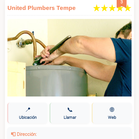
3
United Plumbers Tempe
📍
📞
🌐
Ubicación
Llamar
Web
📮 Dirección: