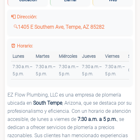
📮 Dirección:
1405 E Southern Ave, Tempe, AZ 85282
⏰ Horario:
Lunes
Martes
Miércoles
Jueves
Viernes
Sába
7:30 a.m.–
7:30 a.m.–
7:30 a.m.–
7:30 a.m.–
7:30 a.m.–
Cerra
5 p.m.
5 p.m.
5 p.m.
5 p.m.
5 p.m.
EZ Flow Plumbing, LLC es una empresa de plomería
ubicada en
South Tempe
, Arizona, que se destaca por su
profesionalismo y eficiencia. Con un horario de atención
accesible, de lunes a viernes de
7:30 a.m. a 5 p.m.
, se
dedican a ofrecer servicios de plomería a precios
razonables. Sus clientes han mencionado experiencias