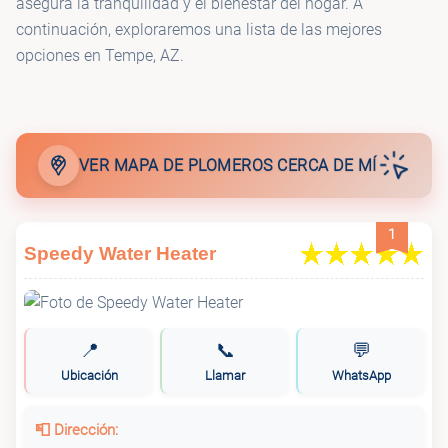
asegura la tranquilidad y el bienestar del hogar. A
🚰
Roto-Rooter Plumbing & Water Cleanup
continuación, exploraremos una lista de las mejores
opciones en Tempe, AZ.
🚰
DC Family Plumbing
🚰
All Aloha Plumbing Phoenix
VER MAPA DE PLOMEROS CERCA DE MÍ
🚰
ASAP Plumbing
1
Speedy Water Heater
🚰
Rooter Hero Plumbing & Air of Tempe
📍
📞
💬
🚰
API Plumbing, Inc.
Ubicación
Llamar
WhatsApp
📮 Dirección: