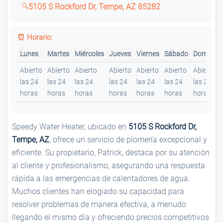
5105 S Rockford Dr, Tempe, AZ 85282
⏰ Horario:
Lunes
Martes
Miércoles
Jueves
Viernes
Sábado
Domingo
Abierto
Abierto
Abierto
Abierto
Abierto
Abierto
Abierto
las 24
las 24
las 24
las 24
las 24
las 24
las 24
horas
horas
horas
horas
horas
horas
horas
Speedy Water Heater, ubicado en
5105 S Rockford Dr,
Tempe, AZ
, ofrece un servicio de plomería excepcional y
eficiente. Su propietario, Patrick, destaca por su atención
al cliente y profesionalismo, asegurando una respuesta
rápida a las emergencias de calentadores de agua.
Muchos clientes han elogiado su capacidad para
resolver problemas de manera efectiva, a menudo
llegando el mismo día y ofreciendo precios competitivos