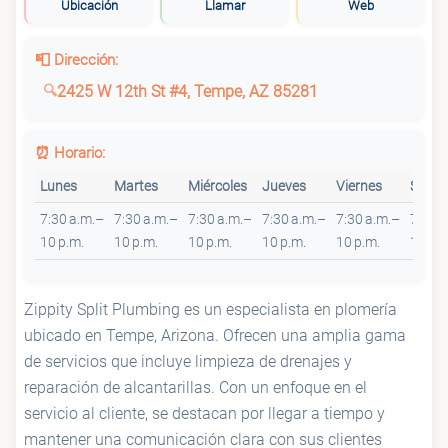
Ubicación
Llamar
Web
📮 Dirección:
2425 W 12th St #4, Tempe, AZ 85281
⏰ Horario:
Lunes
Martes
Miércoles
Jueves
Viernes
Sába
7:30 a.m.–
7:30 a.m.–
7:30 a.m.–
7:30 a.m.–
7:30 a.m.–
7:30 
10 p.m.
10 p.m.
10 p.m.
10 p.m.
10 p.m.
10 p.m
Zippity Split Plumbing es un especialista en plomería
ubicado en Tempe, Arizona. Ofrecen una amplia gama
de servicios que incluye limpieza de drenajes y
reparación de alcantarillas. Con un enfoque en el
servicio al cliente, se destacan por llegar a tiempo y
mantener una comunicación clara con sus clientes