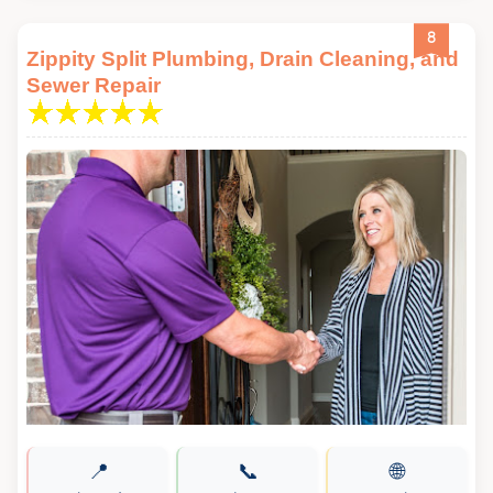
8
Zippity Split Plumbing, Drain Cleaning, and
Sewer Repair
📍
📞
🌐