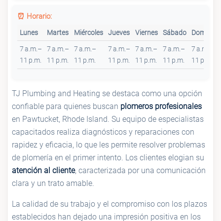
⏰ Horario:
Lunes
Martes
Miércoles
Jueves
Viernes
Sábado
Domingo
7 a.m.–
7 a.m.–
7 a.m.–
7 a.m.–
7 a.m.–
7 a.m.–
7 a.m.–
11 p.m.
11 p.m.
11 p.m.
11 p.m.
11 p.m.
11 p.m.
11 p.m.
TJ Plumbing and Heating se destaca como una opción
confiable para quienes buscan
plomeros profesionales
en Pawtucket, Rhode Island. Su equipo de especialistas
capacitados realiza diagnósticos y reparaciones con
rapidez y eficacia, lo que les permite resolver problemas
de plomería en el primer intento. Los clientes elogian su
atención al cliente
, caracterizada por una comunicación
clara y un trato amable.
La calidad de su trabajo y el compromiso con los plazos
establecidos han dejado una impresión positiva en los