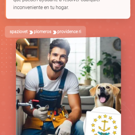
inconveniente en tu hogar.
spaziovet
plomeros
providence ri
🚿
🪠
🛁