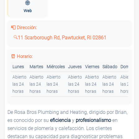
🌐
Web
📮 Dirección:
11 Scarborough Rd, Pawtucket, RI 02861
⏰ Horario:
Lunes
Martes
Miércoles
Jueves
Viernes
Sábado
Domingo
Abierto
Abierto
Abierto
Abierto
Abierto
Abierto
Abierto
las 24
las 24
las 24
las 24
las 24
las 24
las 24
horas
horas
horas
horas
horas
horas
horas
De Rosa Bros Plumbing and Heating, dirigido por Brian,
es conocido por su
eficiencia
y
profesionalismo
en
servicios de plomería y calefacción. Los clientes
destacan su capacidad para diagnosticar problemas