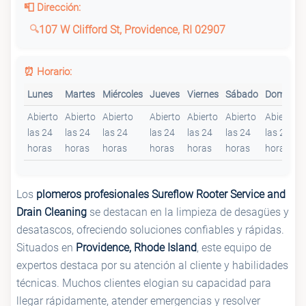
📮 Dirección:
107 W Clifford St, Providence, RI 02907
⏰ Horario:
Lunes
Martes
Miércoles
Jueves
Viernes
Sábado
Domingo
Abierto
Abierto
Abierto
Abierto
Abierto
Abierto
Abierto
las 24
las 24
las 24
las 24
las 24
las 24
las 24
horas
horas
horas
horas
horas
horas
horas
Los
plomeros profesionales Sureflow Rooter Service and
Drain Cleaning
se destacan en la limpieza de desagües y
desatascos, ofreciendo soluciones confiables y rápidas.
Situados en
Providence, Rhode Island
, este equipo de
expertos destaca por su atención al cliente y habilidades
técnicas. Muchos clientes elogian su capacidad para
llegar rápidamente, atender emergencias y resolver