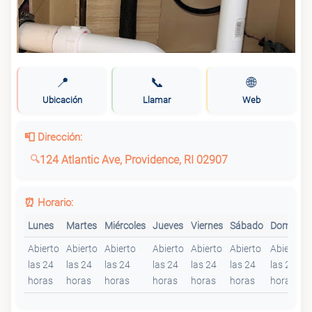
📍
📞
🌐
Ubicación
Llamar
Web
📮 Dirección:
124 Atlantic Ave, Providence, RI 02907
⏰ Horario:
Lunes
Martes
Miércoles
Jueves
Viernes
Sábado
Domingo
Abierto
Abierto
Abierto
Abierto
Abierto
Abierto
Abierto
las 24
las 24
las 24
las 24
las 24
las 24
las 24
horas
horas
horas
horas
horas
horas
horas