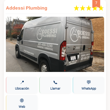
7
Addessi Plumbing
📍
📞
💬
Ubicación
Llamar
WhatsApp
🌐
Web