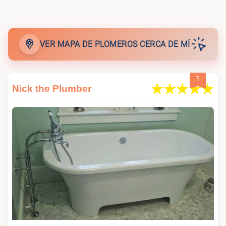
🚰
Phillips Plumbing & Mechanical
VER MAPA DE PLOMEROS CERCA DE MÍ
🚰
G.W.Wagner Plumbing,LLC
1
Nick the Plumber