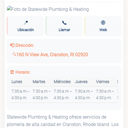
📍
📞
🌐
Ubicación
Llamar
Web
📮 Dirección:
160 N View Ave, Cranston, RI 02920
⏰ Horario:
Lunes
Martes
Miércoles
Jueves
Viernes
Sába
7:30 a.m.–
7:30 a.m.–
7:30 a.m.–
7:30 a.m.–
7:30 a.m.–
7:30 
4:30 p.m.
4:30 p.m.
4:30 p.m.
4:30 p.m.
4:30 p.m.
5 p.m.
Statewide Plumbing & Heating ofrece servicios de
plomería de alta calidad en Cranston, Rhode Island. Los