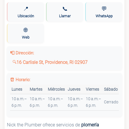
📍
📞
💬
Ubicación
Llamar
WhatsApp
🌐
Web
📮 Dirección:
16 Carlisle St, Providence, RI 02907
⏰ Horario:
Lunes
Martes
Miércoles
Jueves
Viernes
Sábado
Dom
10 a.m.–
10 a.m.–
10 a.m.–
10 a.m.–
10 a.m.–
Cerrado
Cer
6 p.m.
6 p.m.
6 p.m.
6 p.m.
6 p.m.
Nick the Plumber ofrece servicios de
plomería