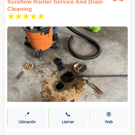
Sureflow Rooter Service And Drain
Cleaning
📍
📞
🌐
Ubicación
Llamar
Web