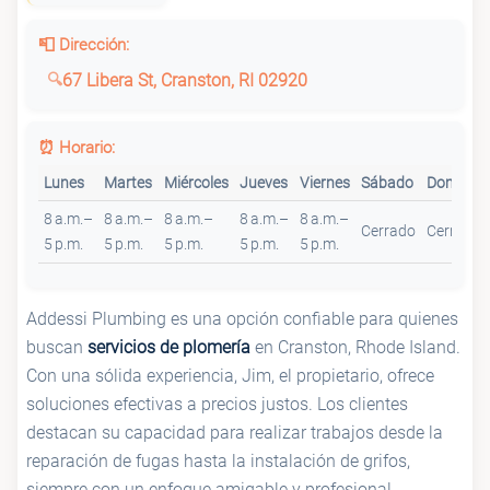
📮 Dirección:
67 Libera St, Cranston, RI 02920
⏰ Horario:
Lunes
Martes
Miércoles
Jueves
Viernes
Sábado
Domingo
8 a.m.–
8 a.m.–
8 a.m.–
8 a.m.–
8 a.m.–
Cerrado
Cerrado
5 p.m.
5 p.m.
5 p.m.
5 p.m.
5 p.m.
Addessi Plumbing es una opción confiable para quienes
buscan
servicios de plomería
en Cranston, Rhode Island.
Con una sólida experiencia, Jim, el propietario, ofrece
soluciones efectivas a precios justos. Los clientes
destacan su capacidad para realizar trabajos desde la
reparación de fugas hasta la instalación de grifos,
siempre con un enfoque amigable y profesional.