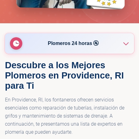
Plomeros 24 horas 🚰
Descubre a los Mejores
🚰
De Rosa Bros plumbing and heating
Plomeros en Providence, RI
para Ti
🚰
Mr. Sewer & Pipe LLC
En Providence, RI, los fontaneros ofrecen servicios
Sureflow Rooter Service And Drain
esenciales como reparación de tuberías, instalación de
🚰
Cleaning
grifos y mantenimiento de sistemas de drenaje. A
continuación, te presentamos una lista de expertos en
plomería que pueden ayudarte.
🚰
Roto-Rooter Plumbing & Water Cleanup