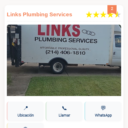
2
Links Plumbing Services
📍
📞
💬
Ubicación
Llamar
WhatsApp