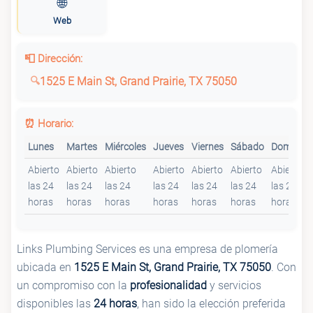
🌐
Web
📮 Dirección:
1525 E Main St, Grand Prairie, TX 75050
⏰ Horario:
Lunes
Martes
Miércoles
Jueves
Viernes
Sábado
Domingo
Abierto
Abierto
Abierto
Abierto
Abierto
Abierto
Abierto
las 24
las 24
las 24
las 24
las 24
las 24
las 24
horas
horas
horas
horas
horas
horas
horas
Links Plumbing Services es una empresa de plomería
ubicada en
1525 E Main St, Grand Prairie, TX 75050
. Con
un compromiso con la
profesionalidad
y servicios
disponibles las
24 horas
, han sido la elección preferida