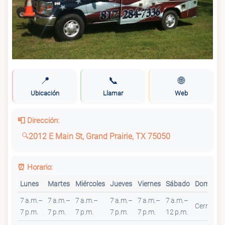
📍
📞
🌐
Ubicación
Llamar
Web
📮 Dirección:
2012 E Main St, Grand Prairie, TX 75050
⏰ Horario:
Lunes
Martes
Miércoles
Jueves
Viernes
Sábado
Domingo
7 a.m.–
7 a.m.–
7 a.m.–
7 a.m.–
7 a.m.–
7 a.m.–
Cerrado
7 p.m.
7 p.m.
7 p.m.
7 p.m.
7 p.m.
12 p.m.