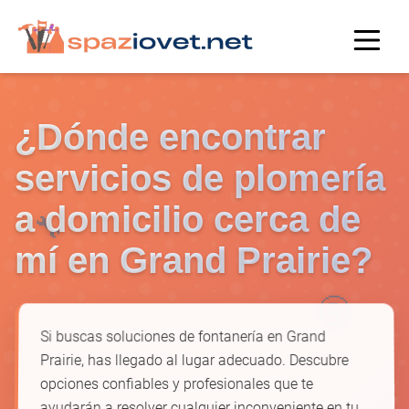
¿Dónde encontrar
servicios de plomería
a domicilio cerca de
🔧
mí en Grand Prairie?
🚰
Si buscas soluciones de fontanería en Grand
Prairie, has llegado al lugar adecuado. Descubre
opciones confiables y profesionales que te
ayudarán a resolver cualquier inconveniente en tu