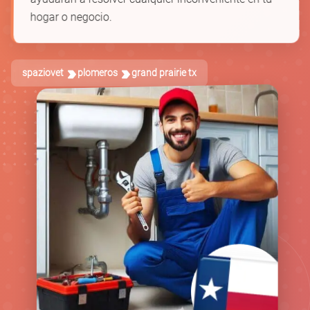
hogar o negocio.
spaziovet
plomeros
grand prairie tx
🚿
🪠
🛁