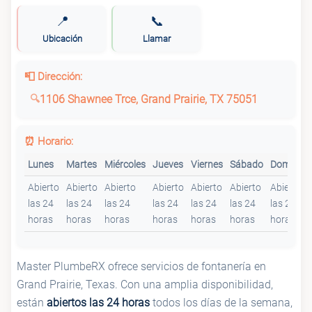
📍
📞
Ubicación
Llamar
📮 Dirección:
1106 Shawnee Trce, Grand Prairie, TX 75051
⏰ Horario:
Lunes
Martes
Miércoles
Jueves
Viernes
Sábado
Domingo
Abierto
Abierto
Abierto
Abierto
Abierto
Abierto
Abierto
las 24
las 24
las 24
las 24
las 24
las 24
las 24
horas
horas
horas
horas
horas
horas
horas
Master PlumbeRX ofrece servicios de fontanería en
Grand Prairie, Texas. Con una amplia disponibilidad,
están
abiertos las 24 horas
todos los días de la semana,