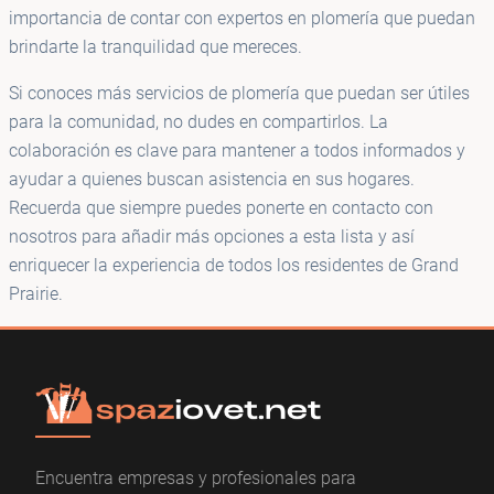
importancia de contar con expertos en plomería que puedan
brindarte la tranquilidad que mereces.
Si conoces más servicios de plomería que puedan ser útiles
para la comunidad, no dudes en compartirlos. La
colaboración es clave para mantener a todos informados y
ayudar a quienes buscan asistencia en sus hogares.
Recuerda que siempre puedes ponerte en contacto con
nosotros para añadir más opciones a esta lista y así
enriquecer la experiencia de todos los residentes de Grand
Prairie.
Encuentra empresas y profesionales para