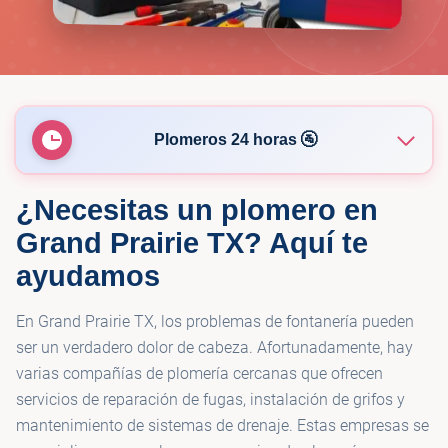
Plomeros 24 horas 🚰
¿Necesitas un plomero en
🚰
Links Plumbing Services
Grand Prairie TX? Aquí te
ayudamos
🚰
Master PlumbeRX
En Grand Prairie TX, los problemas de fontanería pueden
ser un verdadero dolor de cabeza. Afortunadamente, hay
varias compañías de plomería cercanas que ofrecen
servicios de reparación de fugas, instalación de grifos y
mantenimiento de sistemas de drenaje. Estas empresas se