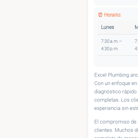
⏰ Horario:
Lunes
M
7:30 a.m.–
7
4:30 p.m.
4
Excel Plumbing and
Con un enfoque en l
diagnóstico rápido
completas. Los cli
experiencia sin est
El compromiso de E
clientes. Muchos de