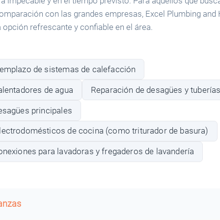
 impecable y en el tiempo previsto. Para aquellos que busc
comparación con las grandes empresas, Excel Plumbing and 
opción refrescante y confiable en el área.
eemplazo de sistemas de calefacción
calentadores de agua
Reparación de desagües y tubería
esagües principales
lectrodomésticos de cocina (como triturador de basura)
onexiones para lavadoras y fregaderos de lavandería
banzas