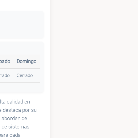
bado
Domingo
rrado
Cerrado
lta calidad en
e destaca por su
e aborden de
s de sistemas
para cada