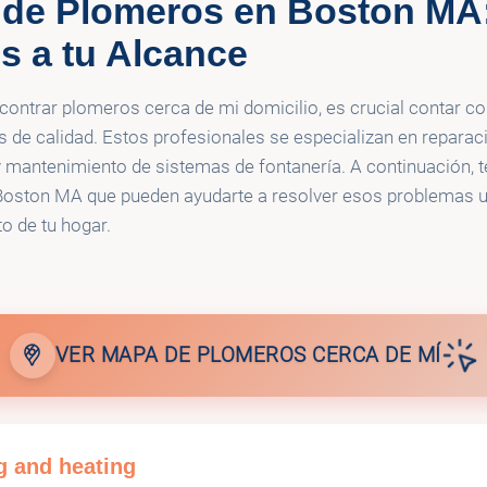
 de Plomeros en Boston MA
Plumbing & Water
I&C MECHANICAL , INC
🚰
Heating and Air Condit
s a tu Alcance
contrar plomeros cerca de mi domicilio, es crucial contar c
s de calidad. Estos profesionales se especializan en reparac
 y mantenimiento de sistemas de fontanería. A continuación,
Boston MA que pueden ayudarte a resolver esos problemas ur
o de tu hogar.
VER MAPA DE PLOMEROS CERCA DE MÍ
g and heating