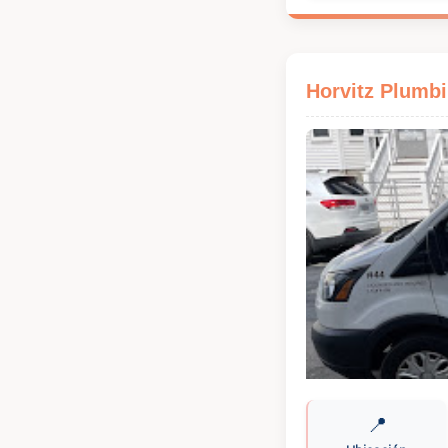
Horvitz Plumb
📍