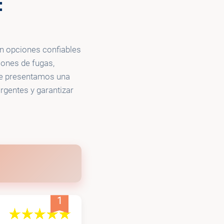
:
. - Plumbing,
ioning
on opciones confiables
iones de fugas,
 te presentamos una
gentes y garantizar
1