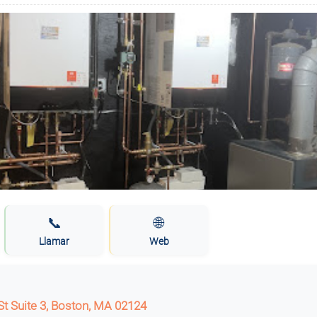
📞
🌐
Llamar
Web
t Suite 3, Boston, MA 02124