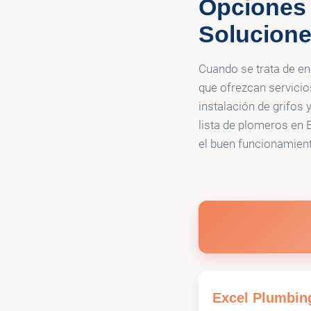
Opciones
Roto-Rooter 
🚰
Cleanup
Solucione
Cuando se trata de en
que ofrezcan servicio
instalación de grifos
lista de plomeros en 
el buen funcionamient
Excel Plumbin