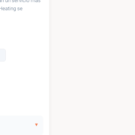
an un servicio más
Heating se
s