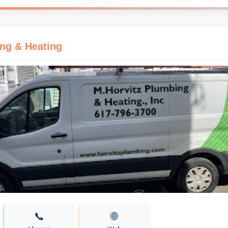
ing & Heating
📞
🌐