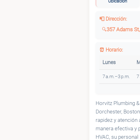
Ubicación
📮 Dirección:
357 Adams St,
⏰ Horario:
Lunes
M
7 a.m.–3 p.m.
7
Horvitz Plumbing & 
Dorchester, Boston
rapidez y atención 
manera efectiva y 
HVAC, su personal