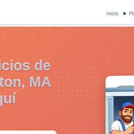
Inicio
P
icios de
ton, MA
quí