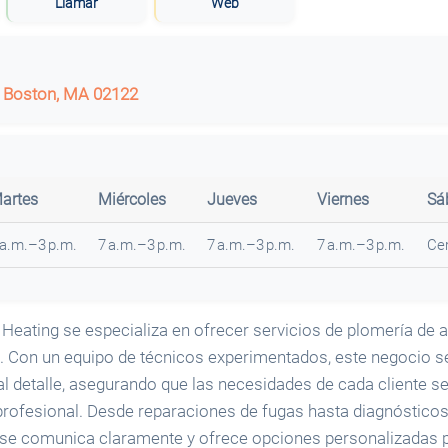
Llamar
Web
 Boston, MA 02122
artes
Miércoles
Jueves
Viernes
Sá
 a.m.–3 p.m.
7 a.m.–3 p.m.
7 a.m.–3 p.m.
7 a.m.–3 p.m.
Ce
Heating se especializa en ofrecer servicios de plomería de a
. Con un equipo de técnicos experimentados, este negocio s
al detalle, asegurando que las necesidades de cada cliente s
profesional. Desde reparaciones de fugas hasta diagnóstico
 se comunica claramente y ofrece opciones personalizadas 