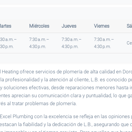
artes
Miércoles
Jueves
Viernes
Sá
:30 a.m.–
7:30 a.m.–
7:30 a.m.–
7:30 a.m.–
Ce
:30 p.m.
4:30 p.m.
4:30 p.m.
4:30 p.m.
 Heating ofrece servicios de plomería de alta calidad en Dor
a profesionalidad y la atención al cliente, L.B. es conocido 
 y soluciones efectivas, desde reparaciones menores hasta i
entes aprecian su comunicación clara y puntualidad, lo que g
rés al tratar problemas de plomería.
xcel Plumbing con la excelencia se refleja en las opiniones 
stacan la fiabilidad y la dedicación de L.B., asegurando que 