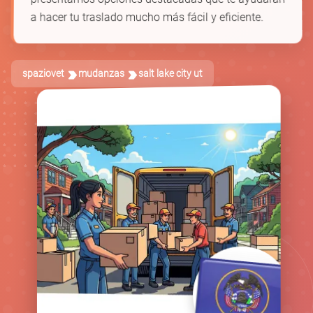
a hacer tu traslado mucho más fácil y eficiente.
spaziovet
mudanzas
salt lake city ut
🚚
📦