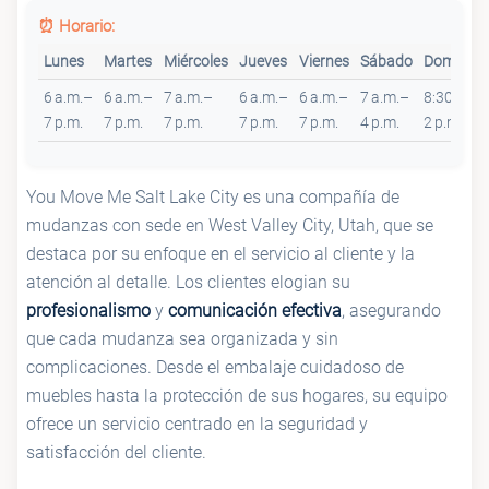
⏰ Horario:
Lunes
Martes
Miércoles
Jueves
Viernes
Sábado
Domingo
6 a.m.–
6 a.m.–
7 a.m.–
6 a.m.–
6 a.m.–
7 a.m.–
8:30 a.m.
7 p.m.
7 p.m.
7 p.m.
7 p.m.
7 p.m.
4 p.m.
2 p.m.
You Move Me Salt Lake City es una compañía de
mudanzas con sede en West Valley City, Utah, que se
destaca por su enfoque en el servicio al cliente y la
atención al detalle. Los clientes elogian su
profesionalismo
y
comunicación efectiva
, asegurando
que cada mudanza sea organizada y sin
complicaciones. Desde el embalaje cuidadoso de
muebles hasta la protección de sus hogares, su equipo
ofrece un servicio centrado en la seguridad y
satisfacción del cliente.