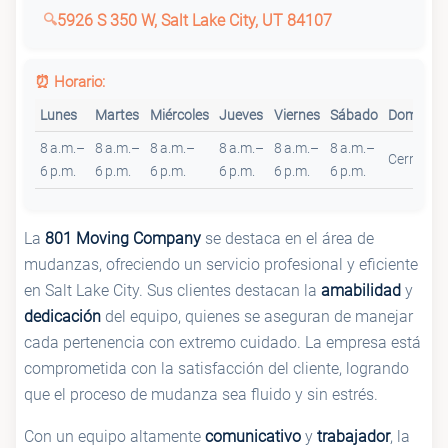
5926 S 350 W, Salt Lake City, UT 84107
⏰ Horario:
Lunes
Martes
Miércoles
Jueves
Viernes
Sábado
Domingo
8 a.m.–
8 a.m.–
8 a.m.–
8 a.m.–
8 a.m.–
8 a.m.–
Cerrado
6 p.m.
6 p.m.
6 p.m.
6 p.m.
6 p.m.
6 p.m.
La
801 Moving Company
se destaca en el área de
mudanzas, ofreciendo un servicio profesional y eficiente
en Salt Lake City. Sus clientes destacan la
amabilidad
y
dedicación
del equipo, quienes se aseguran de manejar
cada pertenencia con extremo cuidado. La empresa está
comprometida con la satisfacción del cliente, logrando
que el proceso de mudanza sea fluido y sin estrés.
Con un equipo altamente
comunicativo
y
trabajador
, la