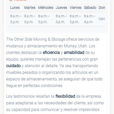
Lunes
Martes
Miércoles
Jueves
Viernes
Sábado
Domingo
8 a.m.–
8 a.m.–
8 a.m.–
8 a.m.–
8 a.m.–
8 a.m.–
Cerrado
5 p.m.
5 p.m.
5 p.m.
5 p.m.
5 p.m.
4 p.m.
The Other Side Moving & Storage ofrece servicios de
mudanza y almacenamiento en Murray, Utah. Los
clientes destacan la
eficiencia
y
amabilidad
de su
equipo, quienes manejan las pertenencias con gran
cuidado
y atención al detalle. Ya sea transportando
muebles pesados o organizando los artículos en un
espacio de almacenamiento, se aseguran de que todo
llegue en perfectas condiciones.
Los testimonios resaltan la
flexibilidad
de la empresa
para adaptarse a las necesidades del cliente, así como
su capacidad para comunicar y resolver imprevistos