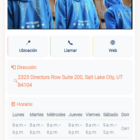
📍
📞
🌐
Ubicación
Llamar
Web
📮 Dirección:
2323 Directors Row Suite 200, Salt Lake City, UT
84104
⏰ Horario:
Lunes
Martes
Miércoles
Jueves
Viernes
Sábado
Domingo
8 a.m.–
8 a.m.–
8 a.m.–
8 a.m.–
8 a.m.–
9 a.m.–
Cerrado
6 p.m.
6 p.m.
6 p.m.
6 p.m.
6 p.m.
5 p.m.