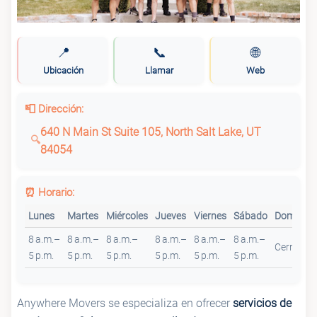
📍
📞
🌐
Ubicación
Llamar
Web
📮 Dirección:
640 N Main St Suite 105, North Salt Lake, UT
84054
⏰ Horario:
Lunes
Martes
Miércoles
Jueves
Viernes
Sábado
Domingo
8 a.m.–
8 a.m.–
8 a.m.–
8 a.m.–
8 a.m.–
8 a.m.–
Cerrado
5 p.m.
5 p.m.
5 p.m.
5 p.m.
5 p.m.
5 p.m.
Anywhere Movers se especializa en ofrecer
servicios de