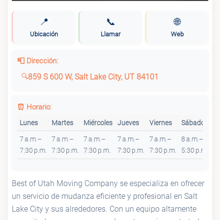
📍
📞
🌐
Ubicación
Llamar
Web
📮 Dirección:
859 S 600 W, Salt Lake City, UT 84101
⏰ Horario:
Lunes
Martes
Miércoles
Jueves
Viernes
Sábado
D
7 a.m.–
7 a.m.–
7 a.m.–
7 a.m.–
7 a.m.–
8 a.m.–
C
7:30 p.m.
7:30 p.m.
7:30 p.m.
7:30 p.m.
7:30 p.m.
5:30 p.m.
Best of Utah Moving Company se especializa en ofrecer
un servicio de mudanza eficiente y profesional en Salt
Lake City y sus alrededores. Con un equipo altamente