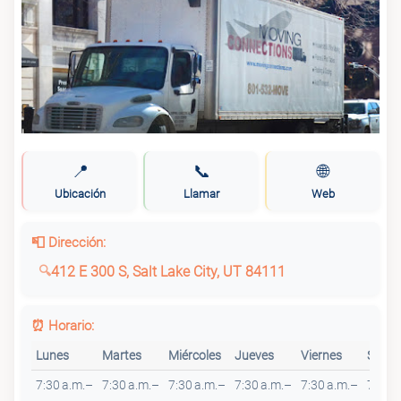
📍
📞
🌐
Ubicación
Llamar
Web
📮 Dirección:
412 E 300 S, Salt Lake City, UT 84111
⏰ Horario:
Lunes
Martes
Miércoles
Jueves
Viernes
Sába
7:30 a.m.–
7:30 a.m.–
7:30 a.m.–
7:30 a.m.–
7:30 a.m.–
7:30 