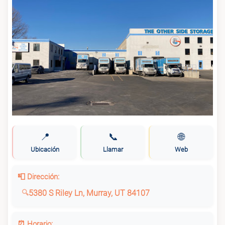
📍
📞
🌐
Ubicación
Llamar
Web
📮 Dirección:
5380 S Riley Ln, Murray, UT 84107
⏰ Horario: