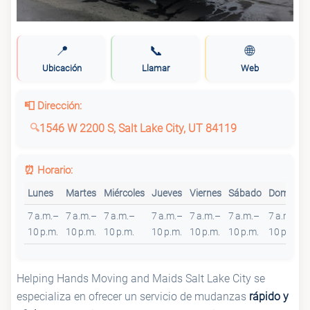
📍
📞
🌐
Ubicación
Llamar
Web
📮 Dirección:
1546 W 2200 S, Salt Lake City, UT 84119
⏰ Horario:
Lunes
Martes
Miércoles
Jueves
Viernes
Sábado
Domingo
7 a.m.–
7 a.m.–
7 a.m.–
7 a.m.–
7 a.m.–
7 a.m.–
7 a.m.–
10 p.m.
10 p.m.
10 p.m.
10 p.m.
10 p.m.
10 p.m.
10 p.m.
Helping Hands Moving and Maids Salt Lake City se
especializa en ofrecer un servicio de mudanzas
rápido y