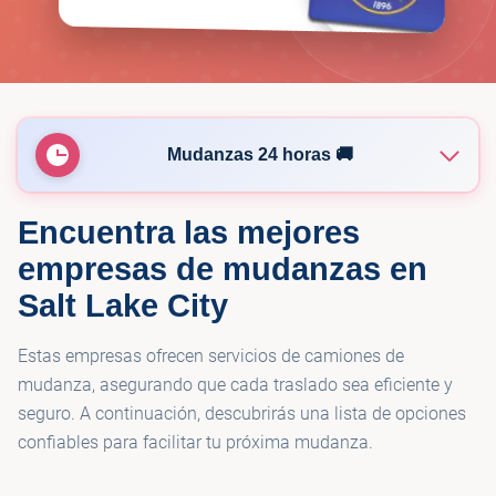
Mudanzas 24 horas 🚚
Encuentra las mejores
🚚
Shed Movers
empresas de mudanzas en
Salt Lake City
Wasatch Moving Company - Salt Lake
🚚
City Movers
Estas empresas ofrecen servicios de camiones de
mudanza, asegurando que cada traslado sea eficiente y
🚚
Sunshine Movers
seguro. A continuación, descubrirás una lista de opciones
confiables para facilitar tu próxima mudanza.
🚚
A1 Moving Specialists