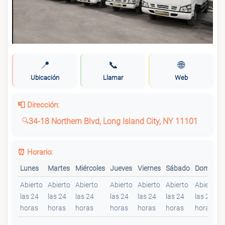
📍
📞
🌐
Ubicación
Llamar
Web
📮 Dirección:
34-18 Northern Blvd, Long Island City, NY 11101
⏰ Horario:
Lunes
Martes
Miércoles
Jueves
Viernes
Sábado
Domingo
Abierto
Abierto
Abierto
Abierto
Abierto
Abierto
Abierto
las 24
las 24
las 24
las 24
las 24
las 24
las 24
horas
horas
horas
horas
horas
horas
horas