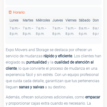
⏰ Horario:
Lunes
Martes
Miércoles
Jueves
Viernes
Sábado
Domingo
7 a.m.–
7 a.m.–
7 a.m.–
7 a.m.–
7 a.m.–
8 a.m.–
8 a.m.–
8 p.m.
8 p.m.
8 p.m.
8 p.m.
8 p.m.
6 p.m.
6 p.m.
Expo Movers and Storage se destaca por ofrecer un
servicio de mudanzas
rápido y eficiente
. Los clientes han
elogiado su
puntualidad
y la
cualidad de atención al
cliente
, lo que convierte el proceso de mudanza en una
experiencia fácil y sin estrés. Con un equipo profesional
que cuida cada detalle, garantizan que tus pertenencias
lleguen
sanas y salvas
a su destino.
Además, ofrecen soluciones adicionales, como
empacar
y proporcionar cajas extra cuando es necesario. La