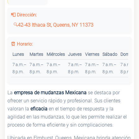
📮 Dirección:
42-43 Ithaca St, Queens, NY 11373
⏰ Horario:
Lunes
Martes
Miércoles
Jueves
Viernes
Sábado
Domingo
7 a.m.–
7 a.m.–
7 a.m.–
7 a.m.–
7 a.m.–
7 a.m.–
7 a.m.–
8 p.m.
8 p.m.
8 p.m.
8 p.m.
8 p.m.
8 p.m.
8 p.m.
La
empresa de mudanzas Mexicana
se destaca por
ofrecer un servicio rápido y profesional. Sus clientes
valoran la
eficacia
en el tiempo de respuesta y la
agilidad en las mudanzas, lo que les permite realizar el
proceso de forma eficiente y sin complicaciones.
Ubicada en Elmhurst, Queens, Mexicana brinda atención