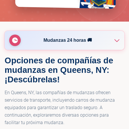
Mudanzas 24 horas 🚚
Opciones de compañías de
纽约大明搬家公司 DM New York Moving
🚚
Company
mudanzas en Queens, NY:
¡Descúbrelas!
🚚
Marcelo's Movers
En Queens, NY, las compañías de mudanzas ofrecen
servicios de transporte, incluyendo carros de mudanza
🚚
Mudanzas La 90
equipados para garantizar un traslado seguro. A
continuación, exploraremos diversas opciones para
facilitar tu próxima mudanza.
🚚
NY Economic Moving LLC.