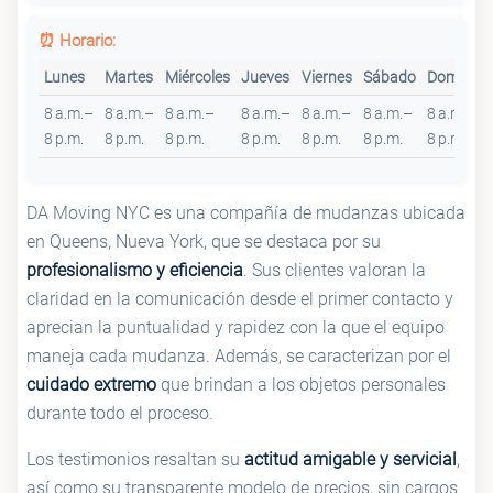
⏰ Horario:
Lunes
Martes
Miércoles
Jueves
Viernes
Sábado
Domingo
8 a.m.–
8 a.m.–
8 a.m.–
8 a.m.–
8 a.m.–
8 a.m.–
8 a.m.–
8 p.m.
8 p.m.
8 p.m.
8 p.m.
8 p.m.
8 p.m.
8 p.m.
DA Moving NYC es una compañía de mudanzas ubicada
en Queens, Nueva York, que se destaca por su
profesionalismo y eficiencia
. Sus clientes valoran la
claridad en la comunicación desde el primer contacto y
aprecian la puntualidad y rapidez con la que el equipo
maneja cada mudanza. Además, se caracterizan por el
cuidado extremo
que brindan a los objetos personales
durante todo el proceso.
Los testimonios resaltan su
actitud amigable y servicial
,
así como su transparente modelo de precios, sin cargos