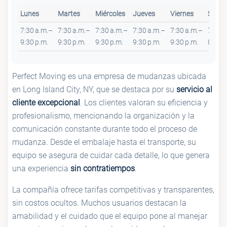
Lunes
Martes
Miércoles
Jueves
Viernes
Sába
7:30 a.m.–
7:30 a.m.–
7:30 a.m.–
7:30 a.m.–
7:30 a.m.–
7:30 
9:30 p.m.
9:30 p.m.
9:30 p.m.
9:30 p.m.
9:30 p.m.
8 p.m.
Perfect Moving es una empresa de mudanzas ubicada
en Long Island City, NY, que se destaca por su
servicio al
cliente excepcional
. Los clientes valoran su eficiencia y
profesionalismo, mencionando la organización y la
comunicación constante durante todo el proceso de
mudanza. Desde el embalaje hasta el transporte, su
equipo se asegura de cuidar cada detalle, lo que genera
una experiencia
sin contratiempos
.
La compañía ofrece tarifas competitivas y transparentes,
sin costos ocultos. Muchos usuarios destacan la
amabilidad y el cuidado que el equipo pone al manejar