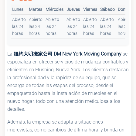
Lunes
Martes
Miércoles
Jueves
Viernes
Sábado
Domingo
Abierto
Abierto
Abierto
Abierto
Abierto
Abierto
Abierto
las 24
las 24
las 24
las 24
las 24
las 24
las 24
horas
horas
horas
horas
horas
horas
horas
La
纽约大明搬家公司 DM New York Moving Company
se
especializa en ofrecer servicios de mudanza confiables y
eficientes en Flushing, Nueva York. Los clientes destacan
la profesionalidad y la rapidez de su equipo, que se
encarga de todas las etapas del proceso, desde el
empaquetado hasta la instalación de muebles en el
nuevo hogar, todo con una atención meticulosa a los
detalles.
Además, la empresa se adapta a situaciones
imprevistas, como cambios de última hora, y brinda un