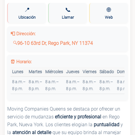
📍
📞
🌐
Ubicación
Llamar
Web
📮 Dirección:
96-10 63rd Dr, Rego Park, NY 11374
⏰ Horario:
Lunes
Martes
Miércoles
Jueves
Viernes
Sábado
Domingo
8 a.m.–
8 a.m.–
8 a.m.–
8 a.m.–
8 a.m.–
8 a.m.–
8 a.m.–
8 p.m.
8 p.m.
8 p.m.
8 p.m.
8 p.m.
8 p.m.
8 p.m.
Moving Companies Queens se destaca por ofrecer un
servicio de mudanzas
eficiente y profesional
en Rego
Park, Nueva York. Los clientes elogian la
puntualidad
y
la
atención al detalle
que su equipo brinda al manejar