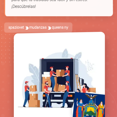
¡Descúbrelas!
spaziovet
mudanzas
queens ny
🚚
📦