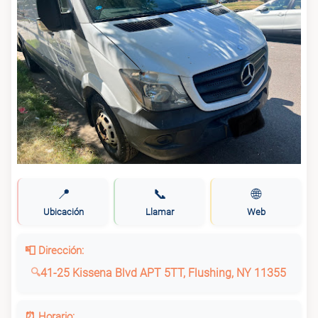
📍
📞
🌐
Ubicación
Llamar
Web
📮 Dirección:
41-25 Kissena Blvd APT 5TT, Flushing, NY 11355
⏰ Horario: