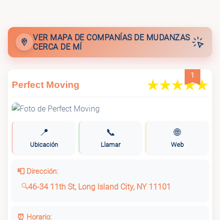
🚚
MZ MOVING
VER MAPA DE COMPANÍAS DE MUDANZAS
CERCA DE MÍ
1
Perfect Moving
📍
📞
🌐
Ubicación
Llamar
Web
📮 Dirección:
46-34 11th St, Long Island City, NY 11101
⏰ Horario: