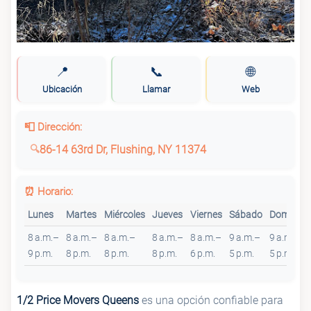
📍
📞
🌐
Ubicación
Llamar
Web
📮 Dirección:
86-14 63rd Dr, Flushing, NY 11374
⏰ Horario:
Lunes
Martes
Miércoles
Jueves
Viernes
Sábado
Domingo
8 a.m.–
8 a.m.–
8 a.m.–
8 a.m.–
8 a.m.–
9 a.m.–
9 a.m.–
9 p.m.
8 p.m.
8 p.m.
8 p.m.
6 p.m.
5 p.m.
5 p.m.
1/2 Price Movers Queens
es una opción confiable para