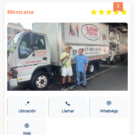
5
Mexicana
📍
📞
💬
Ubicación
Llamar
WhatsApp
🌐
Web