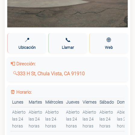
📍
📞
🌐
Ubicación
Llamar
Web
📮 Dirección:
333 H St, Chula Vista, CA 91910
⏰ Horario:
Lunes
Martes
Miércoles
Jueves
Viernes
Sábado
Domingo
Abierto
Abierto
Abierto
Abierto
Abierto
Abierto
Abierto
las 24
las 24
las 24
las 24
las 24
las 24
las 24
horas
horas
horas
horas
horas
horas
horas