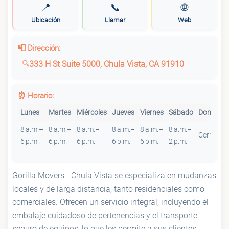
📍
📞
🌐
Ubicación
Llamar
Web
📮 Dirección:
333 H St Suite 5000, Chula Vista, CA 91910
⏰ Horario:
Lunes
Martes
Miércoles
Jueves
Viernes
Sábado
Domingo
8 a.m.–
8 a.m.–
8 a.m.–
8 a.m.–
8 a.m.–
8 a.m.–
Cerrado
6 p.m.
6 p.m.
6 p.m.
6 p.m.
6 p.m.
2 p.m.
Gorilla Movers - Chula Vista se especializa en mudanzas
locales y de larga distancia, tanto residenciales como
comerciales. Ofrecen un servicio integral, incluyendo el
embalaje cuidadoso de pertenencias y el transporte
seguro de equipos, lo que les permite a sus clientes