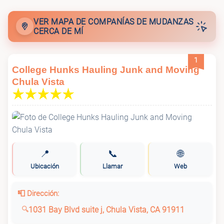
VER MAPA DE COMPANÍAS DE MUDANZAS
CERCA DE MÍ
1
College Hunks Hauling Junk and Moving
Chula Vista
📍
📞
🌐
Ubicación
Llamar
Web
📮 Dirección:
1031 Bay Blvd suite j, Chula Vista, CA 91911