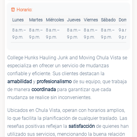
⏰ Horario:
Lunes
Martes
Miércoles
Jueves
Viernes
Sábado
Domingo
8 a.m.–
8 a.m.–
8 a.m.–
8 a.m.–
8 a.m.–
8 a.m.–
9 a.m.–
9 p.m.
9 p.m.
9 p.m.
9 p.m.
9 p.m.
9 p.m.
9 p.m.
College Hunks Hauling Junk and Moving Chula Vista se
especializa en ofrecer un servicio de mudanzas
confiable y eficiente. Sus clientes destacan la
amabilidad
y
profesionalismo
de su equipo, que trabaja
de manera
coordinada
para garantizar que cada
mudanza se realice sin inconvenientes.
Ubicados en Chula Vista, operan con horarios amplios,
lo que facilita la planificación de cualquier traslado. Las
reseñas positivas reflejan la
satisfacción
de quienes han
utilizado sus servicios, mencionando la buena relación