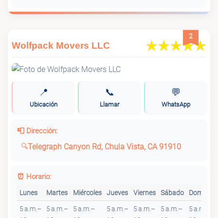
2
Wolfpack Movers LLC
📍
📞
💬
Ubicación
Llamar
WhatsApp
📮 Dirección:
Telegraph Canyon Rd, Chula Vista, CA 91910
⏰ Horario:
Lunes
Martes
Miércoles
Jueves
Viernes
Sábado
Domingo
5 a.m.–
5 a.m.–
5 a.m.–
5 a.m.–
5 a.m.–
5 a.m.–
5 a.m.–