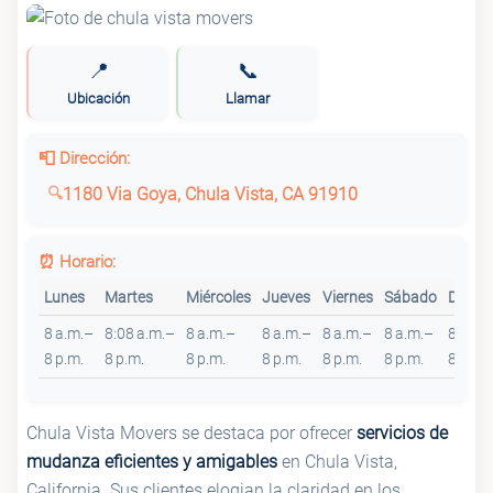
📍
📞
Ubicación
Llamar
📮 Dirección:
1180 Via Goya, Chula Vista, CA 91910
⏰ Horario:
Lunes
Martes
Miércoles
Jueves
Viernes
Sábado
Domin
8 a.m.–
8:08 a.m.–
8 a.m.–
8 a.m.–
8 a.m.–
8 a.m.–
8 a.m.
8 p.m.
8 p.m.
8 p.m.
8 p.m.
8 p.m.
8 p.m.
8 p.m.
Chula Vista Movers se destaca por ofrecer
servicios de
mudanza eficientes y amigables
en Chula Vista,
California. Sus clientes elogian la claridad en los