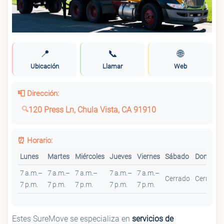
📍
📞
🌐
Ubicación
Llamar
Web
📮 Dirección:
120 Press Ln, Chula Vista, CA 91910
⏰ Horario:
Lunes
Martes
Miércoles
Jueves
Viernes
Sábado
Domingo
7 a.m.–
7 a.m.–
7 a.m.–
7 a.m.–
7 a.m.–
Cerrado
Cerrado
7 p.m.
7 p.m.
7 p.m.
7 p.m.
7 p.m.
Estes SureMove se especializa en
servicios de