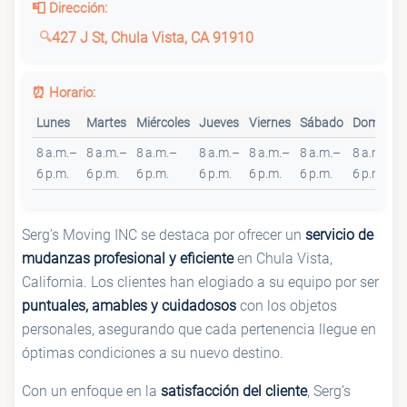
📮 Dirección:
427 J St, Chula Vista, CA 91910
⏰ Horario:
Lunes
Martes
Miércoles
Jueves
Viernes
Sábado
Domingo
8 a.m.–
8 a.m.–
8 a.m.–
8 a.m.–
8 a.m.–
8 a.m.–
8 a.m.–
6 p.m.
6 p.m.
6 p.m.
6 p.m.
6 p.m.
6 p.m.
6 p.m.
Serg’s Moving INC se destaca por ofrecer un
servicio de
mudanzas profesional y eficiente
en Chula Vista,
California. Los clientes han elogiado a su equipo por ser
puntuales, amables y cuidadosos
con los objetos
personales, asegurando que cada pertenencia llegue en
óptimas condiciones a su nuevo destino.
Con un enfoque en la
satisfacción del cliente
, Serg’s