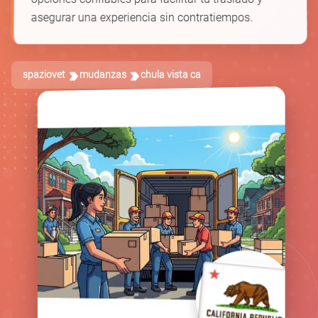
asegurar una experiencia sin contratiempos.
spaziovet
mudanzas
chula vista ca
🚚
📦