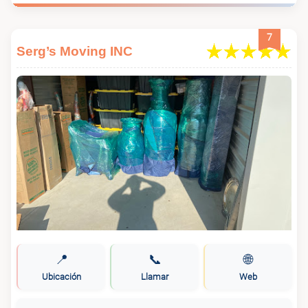
7
Serg’s Moving INC
📍
📞
🌐
Ubicación
Llamar
Web