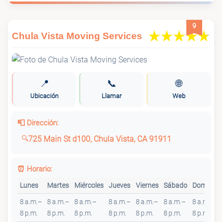
9
Chula Vista Moving Services
📍
📞
🌐
Ubicación
Llamar
Web
📮 Dirección:
725 Main St d100, Chula Vista, CA 91911
⏰ Horario:
Lunes
Martes
Miércoles
Jueves
Viernes
Sábado
Domingo
8 a.m.–
8 a.m.–
8 a.m.–
8 a.m.–
8 a.m.–
8 a.m.–
8 a.m.–
8 p.m.
8 p.m.
8 p.m.
8 p.m.
8 p.m.
8 p.m.
8 p.m.