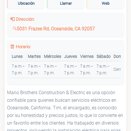
Ubicación
Llamar
Web
📮 Dirección:
5031 Frazee Rd, Oceanside, CA 92057
⏰ Horario:
Lunes
Martes
Miércoles
Jueves
Viernes
Sábado
Domingo
7 a.m.–
7 a.m.–
7 a.m.–
7 a.m.–
7 a.m.–
7 a.m.–
Cerrado
7 p.m.
7 p.m.
7 p.m.
7 p.m.
7 p.m.
7 p.m.
Mario Brothers Construction & Electric es una opción
confiable para quienes buscan servicios eléctricos en
Oceanside, California. Tim, el encargado, es conocido
por su honestidad y precios justos, lo que lo convierte en
un favorito entre los clientes. Ha trabajado en diversos
proyectos, incluyendo la instalación eléctrica para spas,