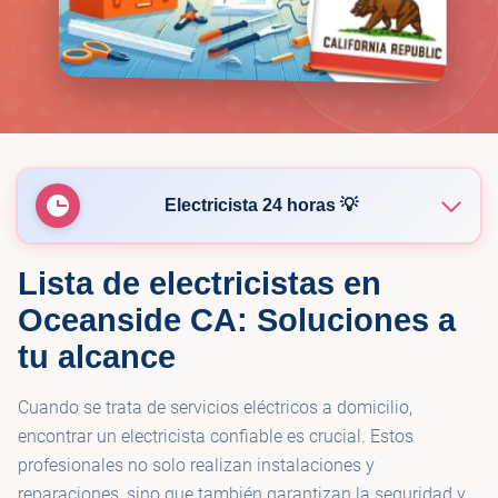
Electricista 24 horas 💡
Lista de electricistas en
💡
Let There Be Light Electric
Oceanside CA: Soluciones a
tu alcance
Powerhouse Electric, Oceanside.
💡
California
Cuando se trata de servicios eléctricos a domicilio,
encontrar un electricista confiable es crucial. Estos
💡
Oceanside Electrician Pros - Electrical Co
profesionales no solo realizan instalaciones y
reparaciones, sino que también garantizan la seguridad y