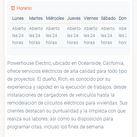
⏰ Horario:
Lunes
Martes
Miércoles
Jueves
Viernes
Sábado
Domingo
Abierto
Abierto
Abierto
Abierto
Abierto
Abierto
Abierto
las 24
las 24
las 24
las 24
las 24
las 24
las 24
horas
horas
horas
horas
horas
horas
horas
Powerhouse Electric, ubicado en Oceanside, California,
ofrece servicios eléctricos de alta calidad para todo tipo
de proyectos. El dueño, Rich, es conocido por su
experiencia y rapidez en la ejecución de trabajos, desde
instalaciones de cargadores de vehículos hasta la
remodelación de circuitos eléctricos para viviendas. Sus
clientes destacan su puntualidad y la limpieza con que
realiza sus labores, así como su disposición para
programar citas, incluso los fines de semana.