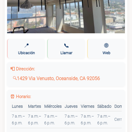
📍
📞
🌐
Ubicación
Llamar
Web
📮 Dirección:
1429 Via Venusto, Oceanside, CA 92056
⏰ Horario:
Lunes
Martes
Miércoles
Jueves
Viernes
Sábado
Domingo
7 a.m.–
7 a.m.–
7 a.m.–
7 a.m.–
7 a.m.–
7 a.m.–
Cerrado
6 p.m.
6 p.m.
6 p.m.
6 p.m.
6 p.m.
6 p.m.