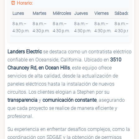
⏰ Horario:
Lunes
Martes
Miércoles
Jueves
Viernes
Sábado
D
8 a.m.–
8 a.m.–
8 a.m.–
8 a.m.–
8 a.m.–
8 a.m.–
C
4:30 p.m.
4:30 p.m.
4:30 p.m.
4:30 p.m.
4:30 p.m.
4:30 p.m.
Landers Electric
se destaca como un contratista eléctrico
confiable en Oceanside, California. Ubicado en
3510
Chauncey Rd, en Ocean Hills
, este equipo ofrece
servicios de alta calidad, desde la actualización de
paneles eléctricos hasta la instalación de nuevos
circuitos. Los clientes elogian a Stephen por su
transparencia
y
comunicación constante
, asegurando
que cada proyecto se realice de manera eficiente y
profesional.
Su experiencia en enfrentar desafíos complejos, como la
coordinación con SDG&E y la obtención de permisos