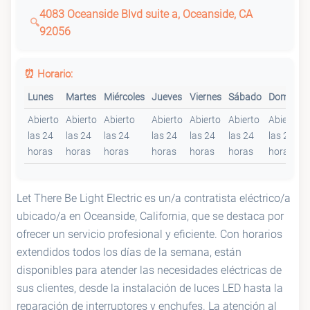
4083 Oceanside Blvd suite a, Oceanside, CA
92056
⏰ Horario:
Lunes
Martes
Miércoles
Jueves
Viernes
Sábado
Domingo
Abierto
Abierto
Abierto
Abierto
Abierto
Abierto
Abierto
las 24
las 24
las 24
las 24
las 24
las 24
las 24
horas
horas
horas
horas
horas
horas
horas
Let There Be Light Electric es un/a contratista eléctrico/a
ubicado/a en Oceanside, California, que se destaca por
ofrecer un servicio profesional y eficiente. Con horarios
extendidos todos los días de la semana, están
disponibles para atender las necesidades eléctricas de
sus clientes, desde la instalación de luces LED hasta la
reparación de interruptores y enchufes. La atención al