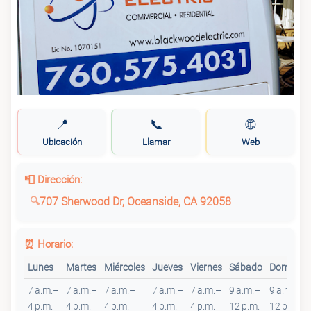
📍
📞
🌐
Ubicación
Llamar
Web
📮 Dirección:
707 Sherwood Dr, Oceanside, CA 92058
⏰ Horario:
Lunes
Martes
Miércoles
Jueves
Viernes
Sábado
Domingo
7 a.m.–
7 a.m.–
7 a.m.–
7 a.m.–
7 a.m.–
9 a.m.–
9 a.m.–
4 p.m.
4 p.m.
4 p.m.
4 p.m.
4 p.m.
12 p.m.
12 p.m.