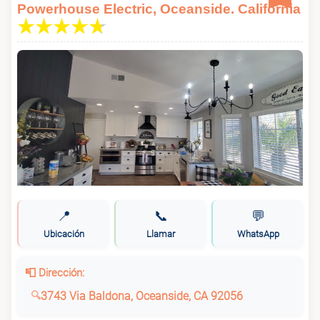
Powerhouse Electric, Oceanside. California
📍
📞
💬
Ubicación
Llamar
WhatsApp
📮 Dirección:
3743 Via Baldona, Oceanside, CA 92056