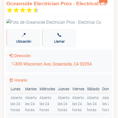
Oceanside Electrician Pros - Electrical Co
📍
📞
Ubicación
Llamar
📮 Dirección:
309 Wisconsin Ave, Oceanside, CA 92054
⏰ Horario:
Lunes
Martes
Miércoles
Jueves
Viernes
Sábado
Domingo
Abierto
Abierto
Abierto
Abierto
Abierto
Abierto
Abierto
las 24
las 24
las 24
las 24
las 24
las 24
las 24
horas
horas
horas
horas
horas
horas
horas