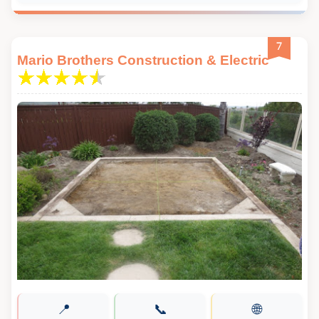
7
Mario Brothers Construction & Electric
📍
📞
🌐