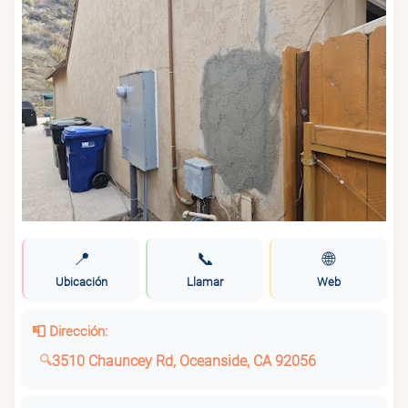
📍
📞
🌐
Ubicación
Llamar
Web
📮 Dirección:
3510 Chauncey Rd, Oceanside, CA 92056