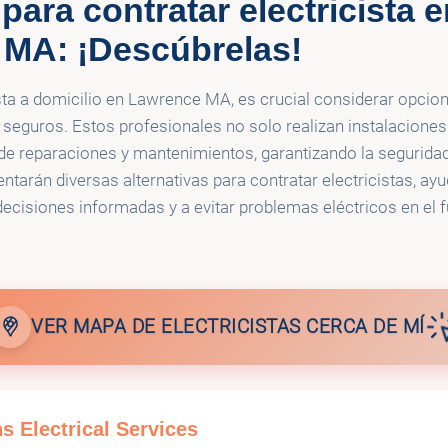
ara contratar electricista e
ical Contracting, Inc.
MA: ¡Descúbrelas!
ista a domicilio en Lawrence MA, es crucial considerar opcio
 seguros. Estos profesionales no solo realizan instalaciones 
e reparaciones y mantenimientos, garantizando la seguridad
ntarán diversas alternativas para contratar electricistas, ay
decisiones informadas y a evitar problemas eléctricos en el f
VER MAPA DE ELECTRICISTAS CERCA DE MÍ
s Electrical Services