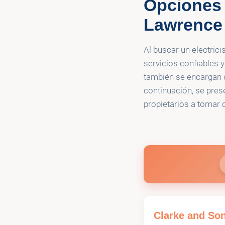
Opciones p
💡
Stewart Electr
Lawrence 
Al buscar un electric
servicios confiables y
también se encargan d
continuación, se prese
propietarios a tomar 
Clarke and Son