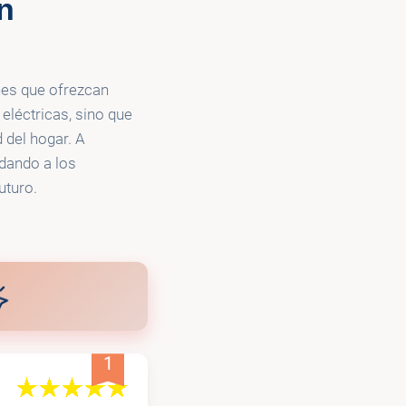
n
nes que ofrezcan
eléctricas, sino que
 del hogar. A
udando a los
uturo.
1