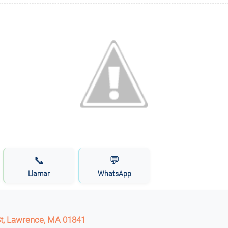
📞
💬
Llamar
WhatsApp
St, Lawrence, MA 01841