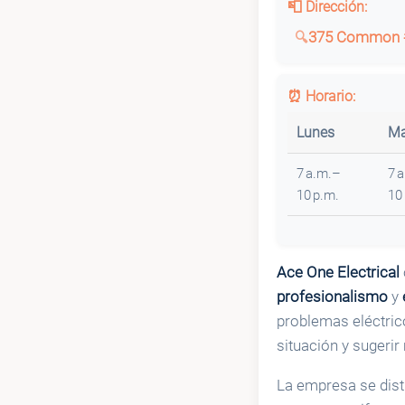
📮 Dirección:
375 Common #
⏰ Horario:
Lunes
Ma
7 a.m.–
7 
10 p.m.
10
Ace One Electrical
profesionalismo
y
problemas eléctric
situación y sugerir
La empresa se dist