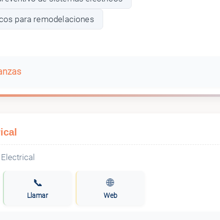
ricos para remodelaciones
banzas
ical
📞
🌐
Llamar
Web