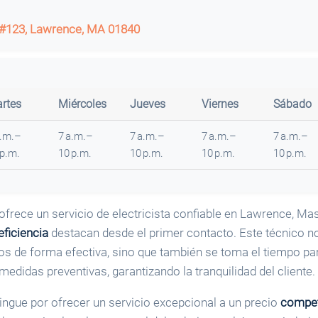
123, Lawrence, MA 01840
rtes
Miércoles
Jueves
Viernes
Sábado
a.m.–
7 a.m.–
7 a.m.–
7 a.m.–
7 a.m.–
 p.m.
10 p.m.
10 p.m.
10 p.m.
10 p.m.
ofrece un servicio de electricista confiable en Lawrence, Ma
eficiencia
destacan desde el primer contacto. Este técnico n
os de forma efectiva, sino que también se toma el tiempo par
 medidas preventivas, garantizando la tranquilidad del cliente.
ingue por ofrecer un servicio excepcional a un precio
compet