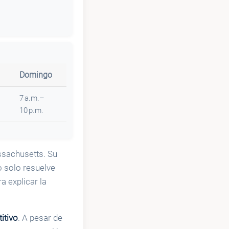
Domingo
7 a.m.–
10 p.m.
ssachusetts. Su
o solo resuelve
a explicar la
itivo
. A pesar de