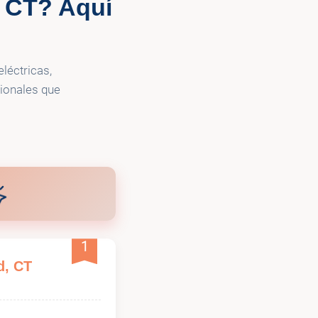
d CT? Aquí
léctricas,
sionales que
1
d, CT