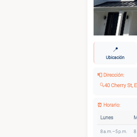
📍
Ubicación
📮 Dirección:
40 Cherry St, 
⏰ Horario:
Lunes
M
8 a.m.–5 p.m.
8