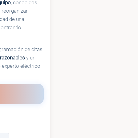
quipo
, conocidos
 reorganizar
idad de una
contrando
gramación de citas
 razonables
y un
 experto eléctrico