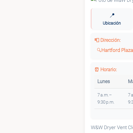
📍
Ubicación
📮 Dirección:
Hartford Plaza
⏰ Horario:
Lunes
Ma
7 a.m.–
7 
9:30 p.m.
9:
W&W Dryer Vent Cle