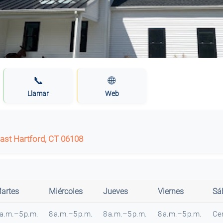
📞
🌐
Llamar
Web
East Hartford, CT 06108
artes
Miércoles
Jueves
Viernes
Sá
 a.m.–5 p.m.
8 a.m.–5 p.m.
8 a.m.–5 p.m.
8 a.m.–5 p.m.
Ce