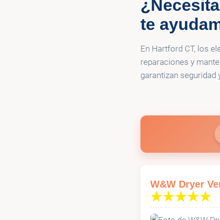
¿Necesita
💡
Jr. Morrison E
te ayudam
💡
Keno Electric
En Hartford CT, los el
reparaciones y manten
💡
LAWSON POW
garantizan seguridad 
W&W Dryer Vent