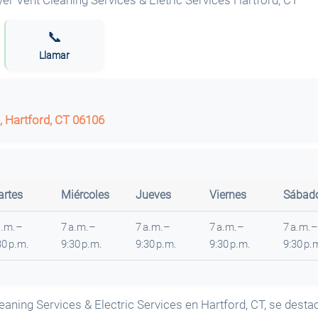
📞
Llamar
, Hartford, CT 06106
rtes
Miércoles
Jueves
Viernes
Sábad
a.m.–
7 a.m.–
7 a.m.–
7 a.m.–
7 a.m.–
30 p.m.
9:30 p.m.
9:30 p.m.
9:30 p.m.
9:30 p.
aning Services & Electric Services en Hartford, CT, se desta