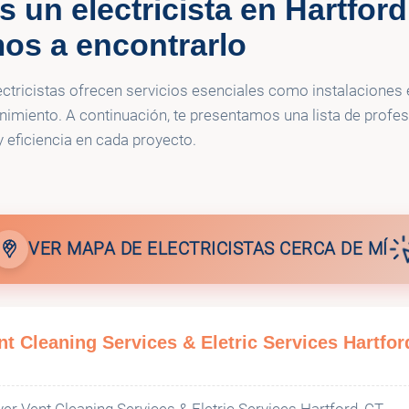
s un electricista en Hartfor
💡
lectric LLC
Eriksson Electric
os a encontrarlo
💡
al Systems LLC
Venora Electric Inc
ectricistas ofrecen servicios esenciales como instalaciones e
imiento. A continuación, te presentamos una lista de profe
ER SOURCE LLC
y eficiencia en cada proyecto.
VER MAPA DE ELECTRICISTAS CERCA DE MÍ
 Cleaning Services & Eletric Services Hartfor