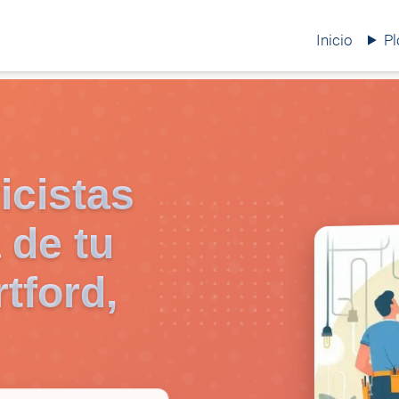
Inicio
P
icistas
 de tu
tford,