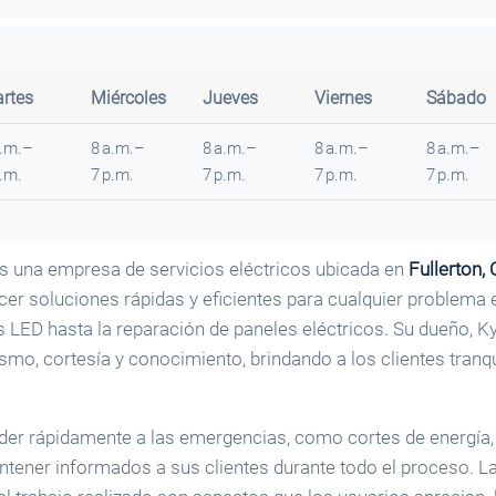
rtes
Miércoles
Jueves
Viernes
Sábado
a.m.–
8 a.m.–
8 a.m.–
8 a.m.–
8 a.m.–
p.m.
7 p.m.
7 p.m.
7 p.m.
7 p.m.
es una empresa de servicios eléctricos ubicada en
Fullerton, 
cer soluciones rápidas y eficientes para cualquier problema e
s LED hasta la reparación de paneles eléctricos. Su dueño, K
smo, cortesía y conocimiento, brindando a los clientes tranqu
r rápidamente a las emergencias, como cortes de energía, 
tener informados a sus clientes durante todo el proceso. La 