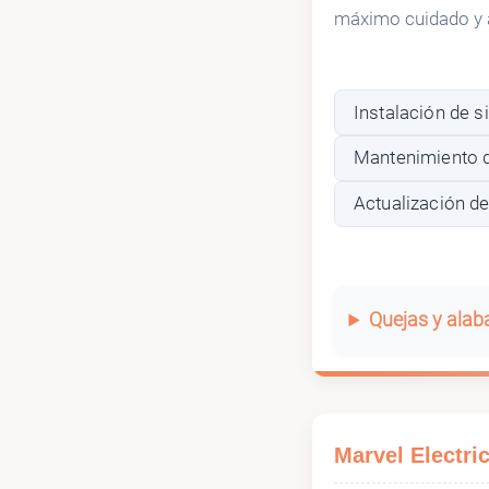
máximo cuidado y a
Instalación de s
Mantenimiento d
Actualización de
Quejas y ala
‎‎M‎‎‎‎a‎‎r‎‎‎‎v‎‎e‎‎‎‎l E‎‎l‎‎e‎‎‎‎c‎‎t‎‎r‎‎i‎