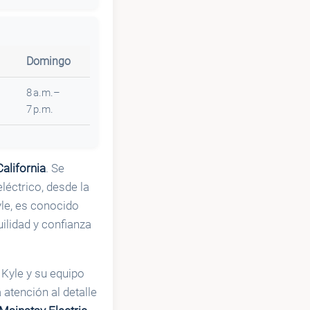
Domingo
8 a.m.–
7 p.m.
California
. Se
léctrico, desde la
yle, es conocido
ilidad y confianza
Kyle y su equipo
atención al detalle