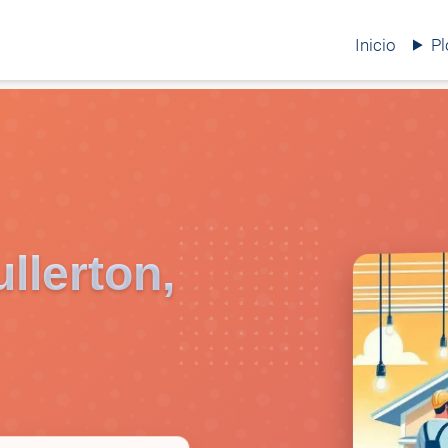
Inicio
P
ullerton,