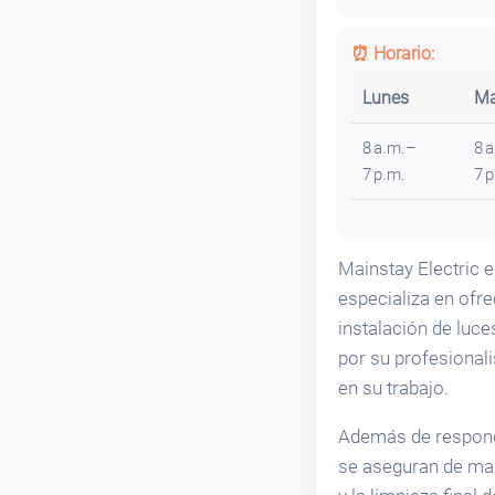
⏰ Horario:
Lunes
Ma
8 a.m.–
8 
7 p.m.
7 
Mainstay Electric 
especializa en ofre
instalación de luce
por su profesionali
en su trabajo.
Además de responde
se aseguran de man