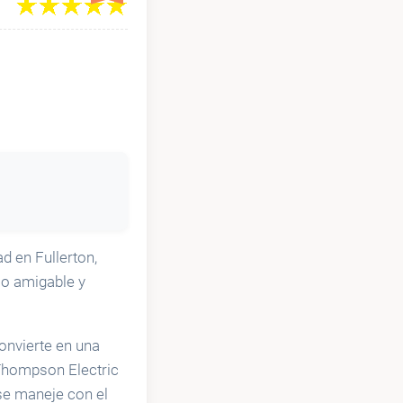
d en Fullerton,
io amigable y
convierte en una
Thompson Electric
se maneje con el