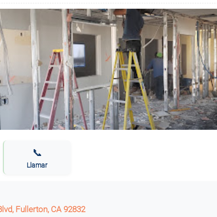
📞
Llamar
lvd, Fullerton, CA 92832