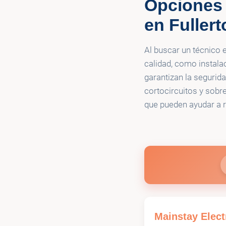
Opciones 
💡
Bolt Electric
en Fuller
Al buscar un técnico e
calidad, como instala
garantizan la seguri
cortocircuitos y sobre
que pueden ayudar a r
Mainstay Elect