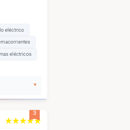
o eléctrico
tomacorrientes
mas eléctricos
3