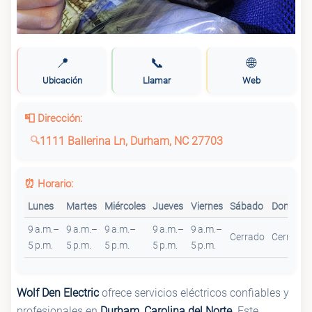
📍
📞
🌐
Ubicación
Llamar
Web
📮 Dirección:
1111 Ballerina Ln, Durham, NC 27703
⏰ Horario:
Lunes
Martes
Miércoles
Jueves
Viernes
Sábado
Domingo
9 a.m.–
9 a.m.–
9 a.m.–
9 a.m.–
9 a.m.–
Cerrado
Cerrado
5 p.m.
5 p.m.
5 p.m.
5 p.m.
5 p.m.
Wolf Den Electric
ofrece servicios eléctricos confiables y
profesionales en
Durham, Carolina del Norte
. Este