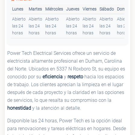
Lunes
Martes
Miércoles
Jueves
Viernes
Sábado
Domingo
Abierto
Abierto
Abierto
Abierto
Abierto
Abierto
Abierto
las 24
las 24
las 24
las 24
las 24
las 24
las 24
horas
horas
horas
horas
horas
horas
horas
Power Tech Electrical Services ofrece un servicio de
electricista altamente profesional en Durham, Carolina
del Norte. Ubicados en 5337 N Roxboro St, su equipo es
conocido por su
eficiencia
y
respeto
hacia los espacios
de trabajo. Los clientes aprecian la limpieza en el lugar
después de cada proyecto y la claridad en las opciones
de servicios, lo que resalta su compromiso con la
honestidad
y la atención al detalle.
Disponible las 24 horas, Power Tech es la opción ideal
para renovaciones y tareas eléctricas en hogares. Desde