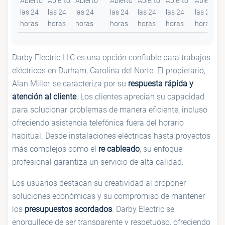
Abierto
Abierto
Abierto
Abierto
Abierto
Abierto
Abierto
las 24
las 24
las 24
las 24
las 24
las 24
las 24
horas
horas
horas
horas
horas
horas
horas
Darby Electric LLC es una opción confiable para trabajos
eléctricos en Durham, Carolina del Norte. El propietario,
Alan Miller, se caracteriza por su
respuesta rápida y
atención al cliente
. Los clientes aprecian su capacidad
para solucionar problemas de manera eficiente, incluso
ofreciendo asistencia telefónica fuera del horario
habitual. Desde instalaciones eléctricas hasta proyectos
más complejos como el
re cableado
, su enfoque
profesional garantiza un servicio de alta calidad.
Los usuarios destacan su creatividad al proponer
soluciones económicas y su compromiso de mantener
los
presupuestos acordados
. Darby Electric se
enorgullece de ser transparente y respetuoso, ofreciendo