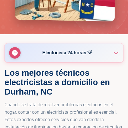
Electricista 24 horas 💡
Los mejores técnicos
💡
Power Tech Electrical Services
electricistas a domicilio en
Durham, NC
💡
Darby Electric LLC
Cuando se trata de resolver problemas eléctricos en el
💡
Friends Electric LLC
hogar, contar con un electricista profesional es esencial.
Estos expertos ofrecen servicios que van desde la
instalación de iluminación hasta la reparación de circuitos