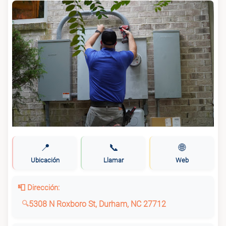
📍
📞
🌐
Ubicación
Llamar
Web
📮 Dirección:
5308 N Roxboro St, Durham, NC 27712