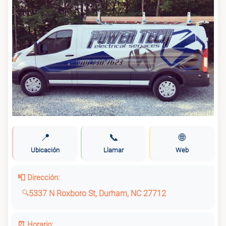
📍
📞
🌐
Ubicación
Llamar
Web
📮 Dirección:
5337 N Roxboro St, Durham, NC 27712
⏰ Horario: