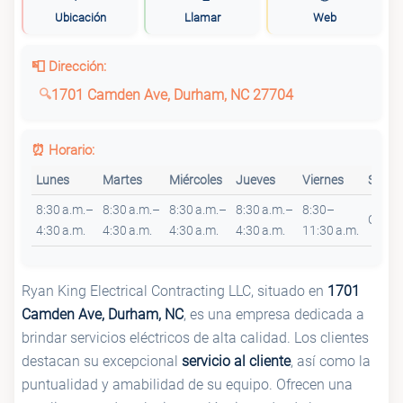
Ubicación
Llamar
Web
📮 Dirección:
1701 Camden Ave, Durham, NC 27704
⏰ Horario:
Lunes
Martes
Miércoles
Jueves
Viernes
Sába
8:30 a.m.–
8:30 a.m.–
8:30 a.m.–
8:30 a.m.–
8:30–
Cerra
4:30 a.m.
4:30 a.m.
4:30 a.m.
4:30 a.m.
11:30 a.m.
Ryan King Electrical Contracting LLC, situado en
1701
Camden Ave, Durham, NC
, es una empresa dedicada a
brindar servicios eléctricos de alta calidad. Los clientes
destacan su excepcional
servicio al cliente
, así como la
puntualidad y amabilidad de su equipo. Ofrecen una