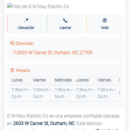
📍
📞
🌐
Ubicación
Llamar
Web
📮 Dirección:
2603 W Carver St, Durham, NC 27705
⏰ Horario:
Lunes
Martes
Miércoles
Jueves
Viernes
Sába
7:30 a.m.–
7:30 a.m.–
7:30 a.m.–
7:30 a.m.–
7:30 a.m.–
Cerra
5 p.m.
5 p.m.
5 p.m.
5 p.m.
5 p.m.
G W May Electric Co es una empresa confiable ubicada
en
2603 W Carver St, Durham, NC
. Este técnico