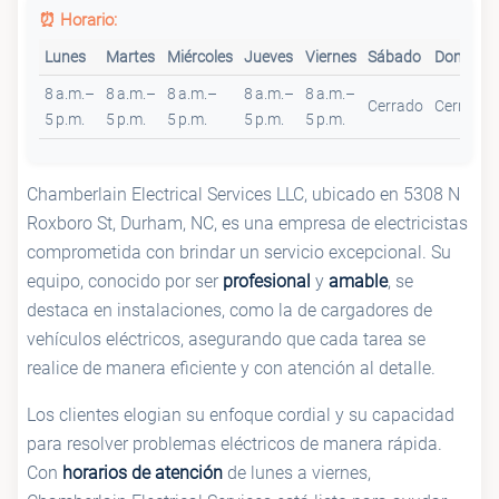
⏰ Horario:
Lunes
Martes
Miércoles
Jueves
Viernes
Sábado
Domingo
8 a.m.–
8 a.m.–
8 a.m.–
8 a.m.–
8 a.m.–
Cerrado
Cerrado
5 p.m.
5 p.m.
5 p.m.
5 p.m.
5 p.m.
Chamberlain Electrical Services LLC, ubicado en 5308 N
Roxboro St, Durham, NC, es una empresa de electricistas
comprometida con brindar un servicio excepcional. Su
equipo, conocido por ser
profesional
y
amable
, se
destaca en instalaciones, como la de cargadores de
vehículos eléctricos, asegurando que cada tarea se
realice de manera eficiente y con atención al detalle.
Los clientes elogian su enfoque cordial y su capacidad
para resolver problemas eléctricos de manera rápida.
Con
horarios de atención
de lunes a viernes,