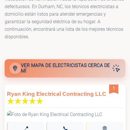
💡
SKK Electric LLC
defectuosos. En Durham, NC, los técnicos electricistas a
domicilio están listos para atender emergencias y
💡
SP Electrician
garantizar la seguridad eléctrica de su hogar. A
continuación, encontrará una lista de los mejores técnicos
disponibles.
💡
JWB Electric
💡
Mr. Electric
VER MAPA DE ELECTRICISTAS CERCA DE
MÍ
1
Ryan King Electrical Contracting LLC
📍
📞
🌐