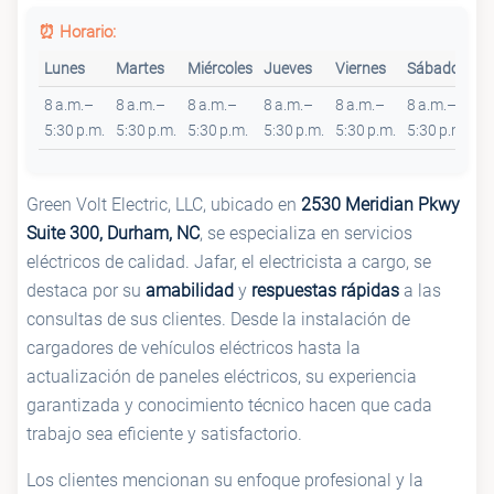
⏰ Horario:
Lunes
Martes
Miércoles
Jueves
Viernes
Sábado
D
8 a.m.–
8 a.m.–
8 a.m.–
8 a.m.–
8 a.m.–
8 a.m.–
8 
5:30 p.m.
5:30 p.m.
5:30 p.m.
5:30 p.m.
5:30 p.m.
5:30 p.m.
5:
Green Volt Electric, LLC, ubicado en
2530 Meridian Pkwy
Suite 300, Durham, NC
, se especializa en servicios
eléctricos de calidad. Jafar, el electricista a cargo, se
destaca por su
amabilidad
y
respuestas rápidas
a las
consultas de sus clientes. Desde la instalación de
cargadores de vehículos eléctricos hasta la
actualización de paneles eléctricos, su experiencia
garantizada y conocimiento técnico hacen que cada
trabajo sea eficiente y satisfactorio.
Los clientes mencionan su enfoque profesional y la