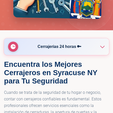
Cerrajerias 24 horas 🔑
Encuentra los Mejores
🔑
Locksmith Express LLC
Cerrajeros en Syracuse NY
para Tu Seguridad
🔑
KeyMe Locksmiths
Cuando se trata de la seguridad de tu hogar o negocio,
🔑
KeyMe Locksmiths
contar con cerrajeros confiables es fundamental. Estos
profesionales ofrecen servicios esenciales como la
instalación de cerraduras, la apertura de puertas y la