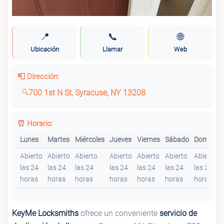
📍
📞
🌐
Ubicación
Llamar
Web
📮 Dirección:
700 1st N St, Syracuse, NY 13208
⏰ Horario:
Lunes
Martes
Miércoles
Jueves
Viernes
Sábado
Domingo
Abierto
Abierto
Abierto
Abierto
Abierto
Abierto
Abierto
las 24
las 24
las 24
las 24
las 24
las 24
las 24
horas
horas
horas
horas
horas
horas
horas
KeyMe Locksmiths
ofrece un conveniente
servicio de