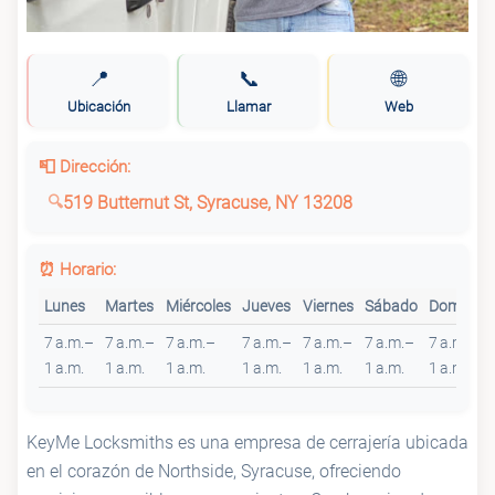
📍
📞
🌐
Ubicación
Llamar
Web
📮 Dirección:
519 Butternut St, Syracuse, NY 13208
⏰ Horario:
Lunes
Martes
Miércoles
Jueves
Viernes
Sábado
Domingo
7 a.m.–
7 a.m.–
7 a.m.–
7 a.m.–
7 a.m.–
7 a.m.–
7 a.m.–
1 a.m.
1 a.m.
1 a.m.
1 a.m.
1 a.m.
1 a.m.
1 a.m.
KeyMe Locksmiths es una empresa de cerrajería ubicada
en el corazón de Northside, Syracuse, ofreciendo