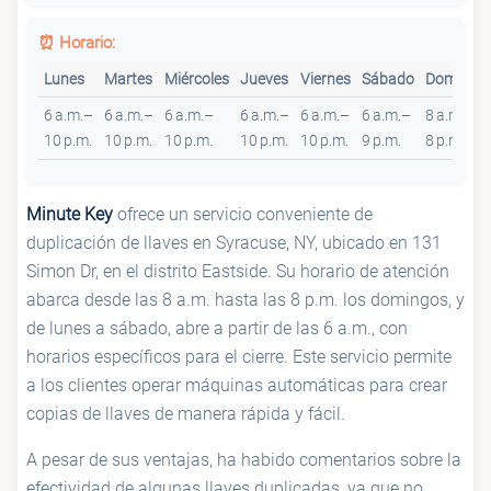
⏰ Horario:
Lunes
Martes
Miércoles
Jueves
Viernes
Sábado
Domingo
6 a.m.–
6 a.m.–
6 a.m.–
6 a.m.–
6 a.m.–
6 a.m.–
8 a.m.–
10 p.m.
10 p.m.
10 p.m.
10 p.m.
10 p.m.
9 p.m.
8 p.m.
Minute Key
ofrece un servicio conveniente de
duplicación de llaves en Syracuse, NY, ubicado en 131
Simon Dr, en el distrito Eastside. Su horario de atención
abarca desde las 8 a.m. hasta las 8 p.m. los domingos, y
de lunes a sábado, abre a partir de las 6 a.m., con
horarios específicos para el cierre. Este servicio permite
a los clientes operar máquinas automáticas para crear
copias de llaves de manera rápida y fácil.
A pesar de sus ventajas, ha habido comentarios sobre la
efectividad de algunas llaves duplicadas, ya que no