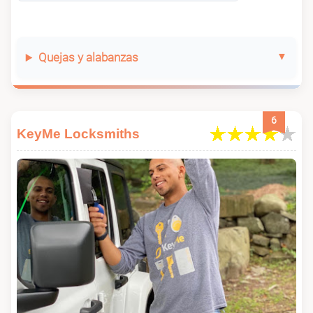
Quejas y alabanzas
6
KeyMe Locksmiths