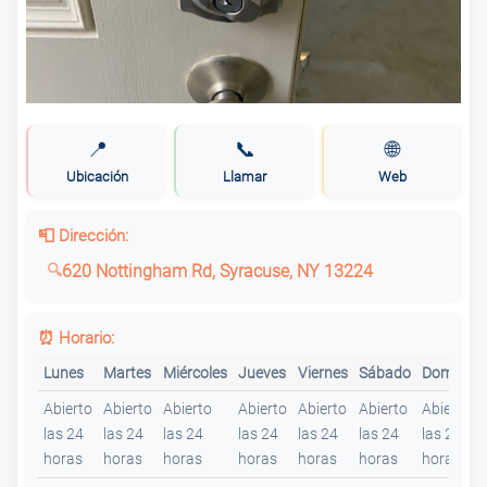
📍
📞
🌐
Ubicación
Llamar
Web
📮 Dirección:
620 Nottingham Rd, Syracuse, NY 13224
⏰ Horario:
Lunes
Martes
Miércoles
Jueves
Viernes
Sábado
Domingo
Abierto
Abierto
Abierto
Abierto
Abierto
Abierto
Abierto
las 24
las 24
las 24
las 24
las 24
las 24
las 24
horas
horas
horas
horas
horas
horas
horas