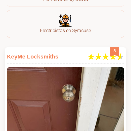
Electricistas en Syracuse
3
KeyMe Locksmiths