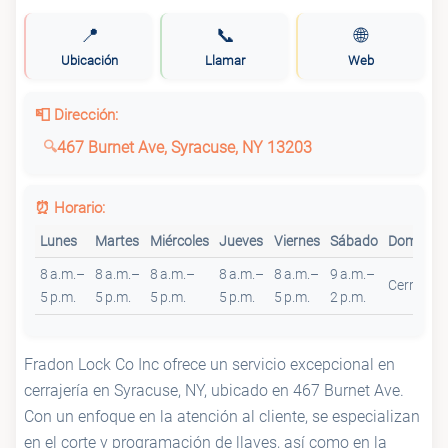
📍
📞
🌐
Ubicación
Llamar
Web
📮 Dirección:
467 Burnet Ave, Syracuse, NY 13203
⏰ Horario:
Lunes
Martes
Miércoles
Jueves
Viernes
Sábado
Domingo
8 a.m.–
8 a.m.–
8 a.m.–
8 a.m.–
8 a.m.–
9 a.m.–
Cerrado
5 p.m.
5 p.m.
5 p.m.
5 p.m.
5 p.m.
2 p.m.
Fradon Lock Co Inc ofrece un servicio excepcional en
cerrajería en Syracuse, NY, ubicado en 467 Burnet Ave.
Con un enfoque en la atención al cliente, se especializan
en el corte y programación de llaves, así como en la