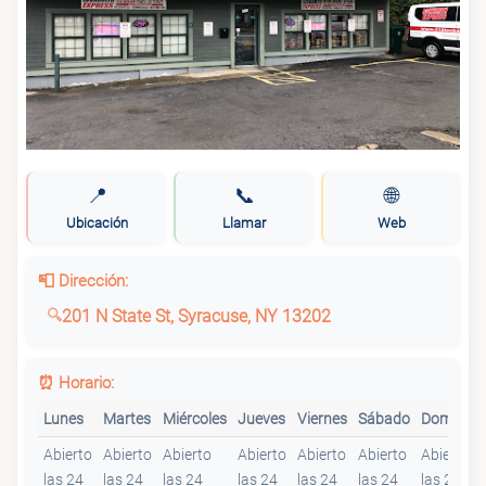
📍
📞
🌐
Ubicación
Llamar
Web
📮 Dirección:
201 N State St, Syracuse, NY 13202
⏰ Horario:
Lunes
Martes
Miércoles
Jueves
Viernes
Sábado
Domingo
Abierto
Abierto
Abierto
Abierto
Abierto
Abierto
Abierto
las 24
las 24
las 24
las 24
las 24
las 24
las 24