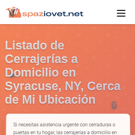
Listado de
Cerrajerías a
Domicilio en
🔑
Syracuse, NY, Cerca
de Mi Ubicación
🔒
Si necesitas asistencia urgente con cerraduras o
puertas en tu hogar, las cerrajerías a domicilio en