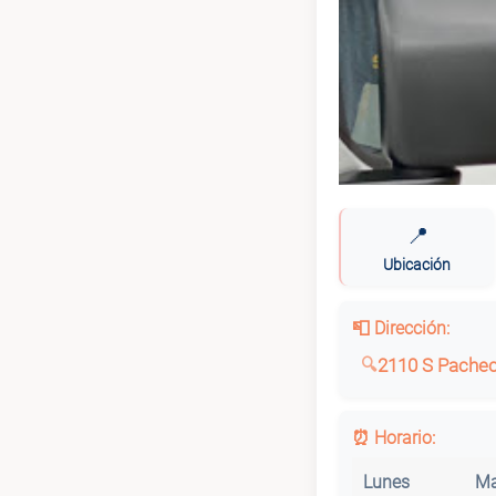
📍
Ubicación
📮 Dirección:
2110 S Pachec
⏰ Horario:
Lunes
Ma