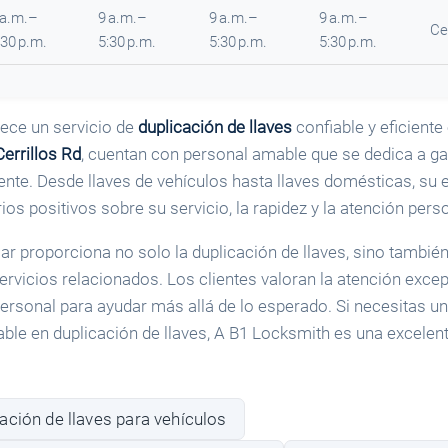
 a.m.–
9 a.m.–
9 a.m.–
9 a.m.–
Ce
:30 p.m.
5:30 p.m.
5:30 p.m.
5:30 p.m.
ece un servicio de
duplicación de llaves
confiable y eficiente
errillos Rd
, cuentan con personal amable que se dedica a gar
iente. Desde llaves de vehículos hasta llaves domésticas, su 
ios positivos sobre su servicio, la rapidez y la atención pers
iar proporciona no solo la duplicación de llaves, sino tambi
servicios relacionados. Los clientes valoran la atención exce
personal para ayudar más allá de lo esperado. Si necesitas un
able en duplicación de llaves, A B1 Locksmith es una excelen
ación de llaves para vehículos