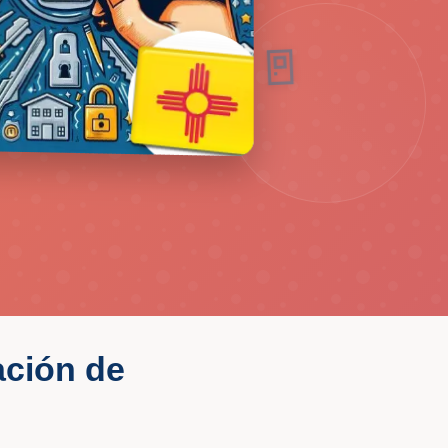
🛡️
🚪
ación de