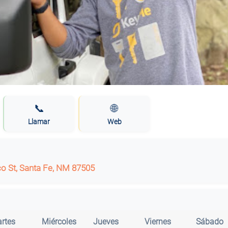
📞
🌐
Llamar
Web
o St, Santa Fe, NM 87505
rtes
Miércoles
Jueves
Viernes
Sábado