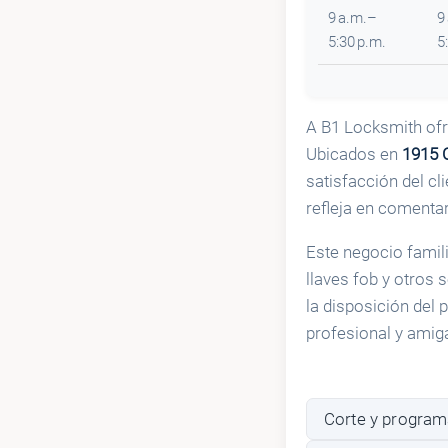
9 a.m.–
9
5:30 p.m.
5
A B1 Locksmith ofr
Ubicados en
1915 C
satisfacción del cl
refleja en comentar
Este negocio famil
llaves fob y otros 
la disposición del 
profesional y amig
Corte y program