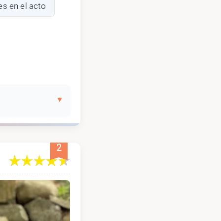
es en el acto
2