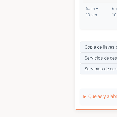
6 a.m.–
6 
10 p.m.
10
Copia de llaves
Servicios de de
Servicios de cer
Quejas y ala