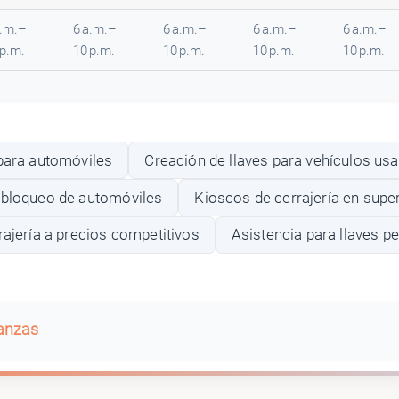
a.m.–
6 a.m.–
6 a.m.–
6 a.m.–
6 a.m.–
 p.m.
10 p.m.
10 p.m.
10 p.m.
10 p.m.
 para automóviles
Creación de llaves para vehículos us
sbloqueo de automóviles
Kioscos de cerrajería en sup
rajería a precios competitivos
Asistencia para llaves p
banzas