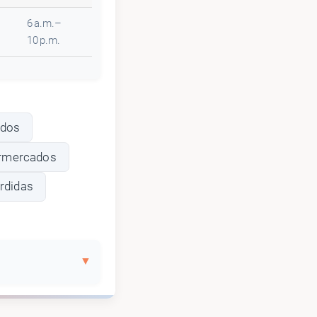
6 a.m.–
10 p.m.
ados
ermercados
erdidas