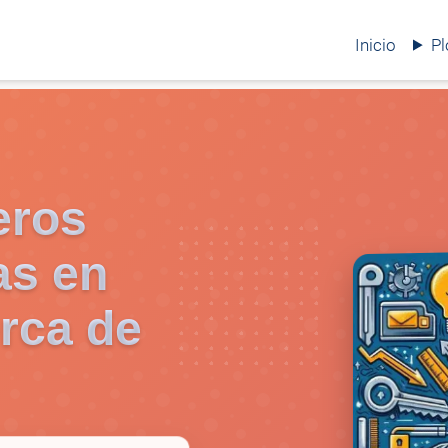
Inicio
P
eros
as en
rca de