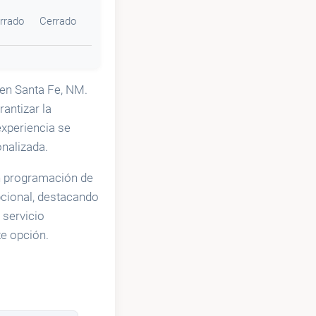
rrado
Cerrado
 en Santa Fe, NM.
antizar la
experiencia se
onalizada.
én programación de
pcional, destacando
 servicio
te opción.