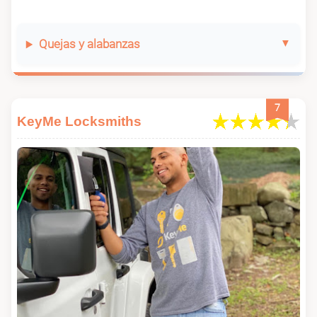
Quejas y alabanzas
7
KeyMe Locksmiths