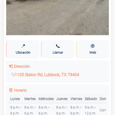
📍
📞
🌐
Ubicación
Llamar
Web
📮 Dirección:
1105 Slaton Rd, Lubbock, TX 79404
⏰ Horario:
Lunes
Martes
Miércoles
Jueves
Viernes
Sábado
Domingo
8 a.m.–
8 a.m.–
8 a.m.–
8 a.m.–
8 a.m.–
9 a.m.–
Cerrado
6 p.m.
6 p.m.
6 p.m.
6 p.m.
6 p.m.
12 p.m.