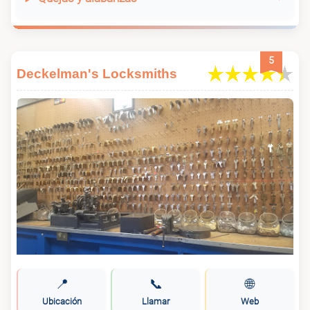
5
Deckelman's Locksmiths
📍
📞
🌐
Ubicación
Llamar
Web