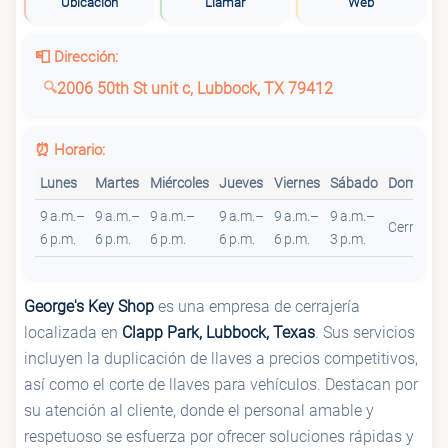
Ubicación
Llamar
Web
📮 Dirección:
2006 50th St unit c, Lubbock, TX 79412
⏰ Horario:
Lunes
Martes
Miércoles
Jueves
Viernes
Sábado
Domingo
9 a.m.–
9 a.m.–
9 a.m.–
9 a.m.–
9 a.m.–
9 a.m.–
Cerrado
6 p.m.
6 p.m.
6 p.m.
6 p.m.
6 p.m.
3 p.m.
George's Key Shop
es una empresa de cerrajería
localizada en
Clapp Park, Lubbock, Texas
. Sus servicios
incluyen la duplicación de llaves a precios competitivos,
así como el corte de llaves para vehículos. Destacan por
su atención al cliente, donde el personal amable y
respetuoso se esfuerza por ofrecer soluciones rápidas y