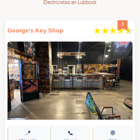
Electricistas en Lubbock
3
George's Key Shop
📍
📞
🌐