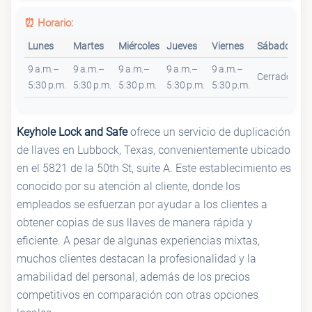
⏰ Horario:
Lunes
Martes
Miércoles
Jueves
Viernes
Sábado
Do
9 a.m.–
9 a.m.–
9 a.m.–
9 a.m.–
9 a.m.–
Cerrado
Ce
5:30 p.m.
5:30 p.m.
5:30 p.m.
5:30 p.m.
5:30 p.m.
Keyhole Lock and Safe
ofrece un servicio de duplicación
de llaves en Lubbock, Texas, convenientemente ubicado
en el 5821 de la 50th St, suite A. Este establecimiento es
conocido por su atención al cliente, donde los
empleados se esfuerzan por ayudar a los clientes a
obtener copias de sus llaves de manera rápida y
eficiente. A pesar de algunas experiencias mixtas,
muchos clientes destacan la profesionalidad y la
amabilidad del personal, además de los precios
competitivos en comparación con otras opciones