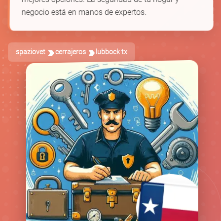
negocio está en manos de expertos.
spaziovet
cerrajeros
lubbock tx
🚪
🛡️
🗝️