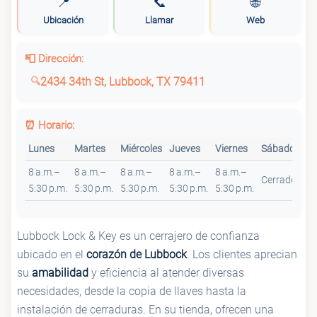
📍
📞
🌐
Ubicación
Llamar
Web
📮 Dirección:
2434 34th St, Lubbock, TX 79411
⏰ Horario:
Lunes
Martes
Miércoles
Jueves
Viernes
Sábado
Do
8 a.m.–
8 a.m.–
8 a.m.–
8 a.m.–
8 a.m.–
Cerrado
Ce
5:30 p.m.
5:30 p.m.
5:30 p.m.
5:30 p.m.
5:30 p.m.
Lubbock Lock & Key es un cerrajero de confianza
ubicado en el
corazón de Lubbock
. Los clientes aprecian
su
amabilidad
y eficiencia al atender diversas
necesidades, desde la copia de llaves hasta la
instalación de cerraduras. En su tienda, ofrecen una