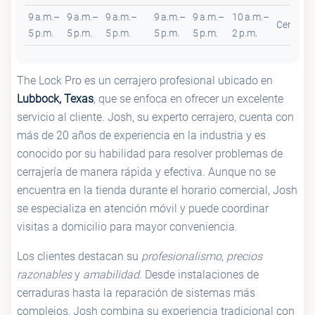
9 a.m.–
9 a.m.–
9 a.m.–
9 a.m.–
9 a.m.–
10 a.m.–
Cerrado
5 p.m.
5 p.m.
5 p.m.
5 p.m.
5 p.m.
2 p.m.
The Lock Pro es un cerrajero profesional ubicado en
Lubbock, Texas
, que se enfoca en ofrecer un excelente
servicio al cliente. Josh, su experto cerrajero, cuenta con
más de 20 años de experiencia en la industria y es
conocido por su habilidad para resolver problemas de
cerrajería de manera rápida y efectiva. Aunque no se
encuentra en la tienda durante el horario comercial, Josh
se especializa en atención móvil y puede coordinar
visitas a domicilio para mayor conveniencia.
Los clientes destacan su
profesionalismo
,
precios
razonables
y
amabilidad
. Desde instalaciones de
cerraduras hasta la reparación de sistemas más
complejos, Josh combina su experiencia tradicional con