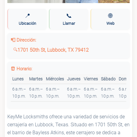
📍
📞
🌐
Ubicación
Llamar
Web
📮 Dirección:
1701 50th St, Lubbock, TX 79412
⏰ Horario:
Lunes
Martes
Miércoles
Jueves
Viernes
Sábado
Domingo
6 a.m.–
6 a.m.–
6 a.m.–
6 a.m.–
6 a.m.–
6 a.m.–
6 a.m.–
10 p.m.
10 p.m.
10 p.m.
10 p.m.
10 p.m.
10 p.m.
10 p.m.
KeyMe Locksmiths ofrece una variedad de servicios de
cerrajería en Lubbock, Texas. Situado en 1701 50th St, en
el barrio de Bayless Atkins, este cerrajero se dedica a