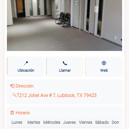
📍
📞
🌐
Ubicación
Llamar
Web
📮 Dirección:
7212 Joliet Ave # 7, Lubbock, TX 79423
⏰ Horario:
Lunes
Martes
Miércoles
Jueves
Viernes
Sábado
Domingo