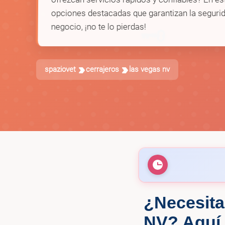
opciones destacadas que garantizan la segurid
negocio, ¡no te lo pierdas!
🗝️
spaziovet
cerrajeros
las vegas nv
¿Necesita
🔑
Emergency Lo
NV? Aquí 