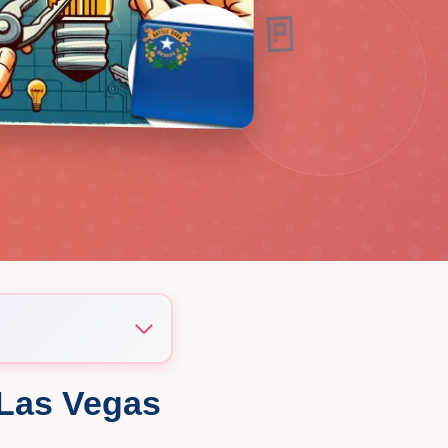
🛡️
🚪
 Las Vegas