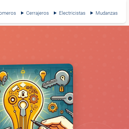
lomeros
Cerrajeros
Electricistas
Mudanzas
🔒