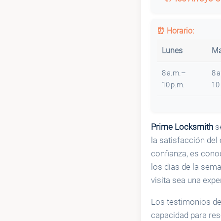
⏰ Horario:
Lunes
Ma
8 a.m.–
8 
10 p.m.
10
Prime Locksmith
se
la satisfacción del
confianza, es cono
los días de la sem
visita sea una expe
Los testimonios des
capacidad para res