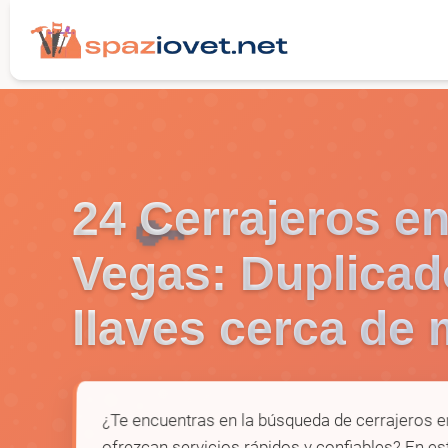
24 Cerrajeros e
🔑
Vegas: Duplicad
llaves cerca de 
¿Te encuentras en la búsqueda de cerrajeros 
ofrezcan servicios rápidos y confiables? En es