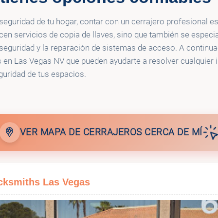
🔑
th Las Vegas
247 Locksmith 4U
seguridad de tu hogar, contar con un cerrajero profesional es
en servicios de copia de llaves, sino que también se especial
🔑
ksmith Las Vegas
Safety Locksmith Las
 seguridad y la reparación de sistemas de acceso. A continu
os en Las Vegas NV que pueden ayudarte a resolver cualquier 
guridad de tus espacios.
🔑
ocksmith Ltd
Express Locksmith
🔑
ksmith
USA Lock & Key
VER MAPA DE CERRAJEROS CERCA DE MÍ
🔑
smith
USA Lock & Key
Las Vegas NV
ksmiths Las Vegas