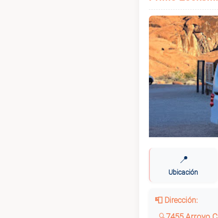
📍
Ubicación
📮 Dirección:
7455 Arroyo C