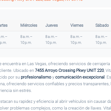
rtes
Miércoles
Jueves
Viernes
Sábado
a.m.–
8 a.m.–
8 a.m.–
8 a.m.–
8 a.m.–
 p.m.
10 p.m.
10 p.m.
10 p.m.
10 p.m.
 encuentra en Las Vegas, ofreciendo servicios de cerrajería
 cliente. Ubicado en
7455 Arroyo Crossing Pkwy UNIT 220
, Vi
cido por su
profesionalismo
y
comunicación excepcional
. E
ana, ofreciendo servicios confiables y precios transparentes
riencia sin estrés.
tacan su rapidez y eficiencia al abrir vehículos sin causar 
olver problemas complejos, como la creación de llaves. Vital