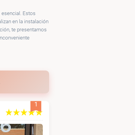
 esencial. Estos
izan en la instalación
 Vegas
ación, te presentamos
inconveniente
1