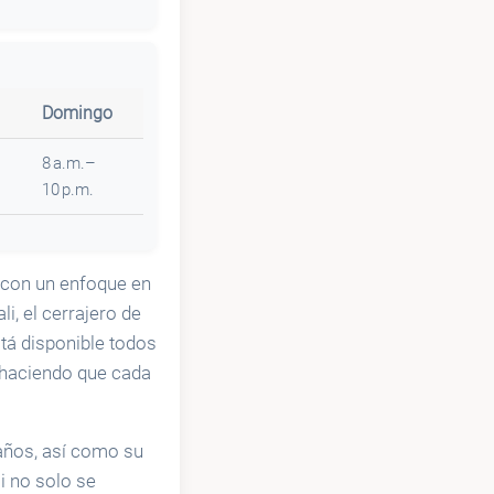
Domingo
8 a.m.–
10 p.m.
 con un enfoque en
tali, el cerrajero de
stá disponible todos
, haciendo que cada
daños, así como su
i no solo se