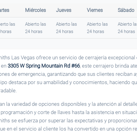
rtes
Miércoles
Jueves
Viernes
Sábado
erto las
Abierto las
Abierto las
Abierto las
Abierto la
 horas
24 horas
24 horas
24 horas
24 horas
hs Las Vegas ofrece un servicio de cerrajería excepcional 
o en
3305 W Spring Mountain Rd #66
, este cerrajero brinda at
ones de emergencia, garantizando que sus clientes reciban a
uipo destaca por su amabilidad y conocimientos, haciendo qu
radable.
an la variedad de opciones disponibles y la atención al detall
 programación y corte de llaves hasta la asistencia en situac
hs se esfuerza por superar las expectativas y proporcionar
ue en el servicio al cliente los ha convertido en una opción