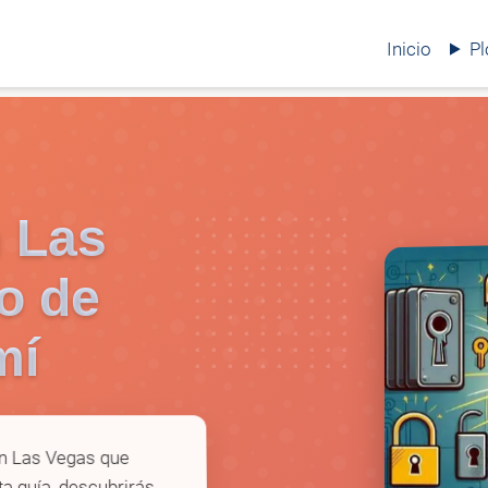
Inicio
P
n Las
o de
mí
en Las Vegas que
ta guía, descubrirás