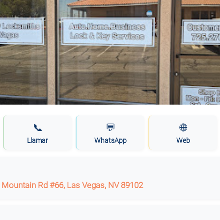
📞
💬
🌐
Llamar
WhatsApp
Web
 Mountain Rd #66, Las Vegas, NV 89102