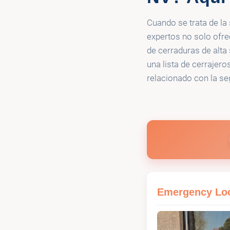
🔑
Expo Locksmi
Cuando se trata de la 
expertos no solo ofrec
🔑
Unlock-it Loc
de cerraduras de alta
una lista de cerrajer
relacionado con la se
🔑
Silverstate L
🔑
Discount Loc
🔑
Anytime Lock
🔑
Easy Lock - 
Emergency Loc