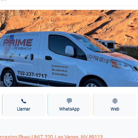
📞
💬
🌐
Llamar
WhatsApp
Web
rossing Pkwy UNIT 220, Las Vegas, NV 89113