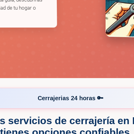
ad de tu hogar o
Cerrajerias 24 horas 🔑
s servicios de cerrajería en
🔑
cksmiths Las Vegas
Fixed Rate Locksmith
tienes opciones confiables