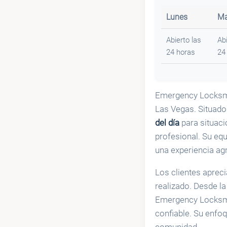
Lunes
Ma
Abierto las
Abi
24 horas
24
Emergency Locksmit
Las Vegas. Situad
del día
para situaci
profesional. Su eq
una experiencia ag
Los clientes apreci
realizado. Desde la
Emergency Locksmit
confiable. Su enfoq