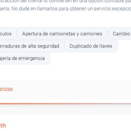
isfacción del cliente lo convierten en una opción confiable pa
ería. No dude en llamarlos para obtener un servicio excepcio
ículos
Apertura de camionetas y camiones
Cambio 
erraduras de alta seguridad
Duplicado de llaves
ajería de emergencia
banzas
th