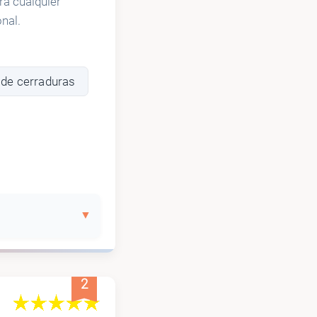
ra cualquier
nal.
de cerraduras
2