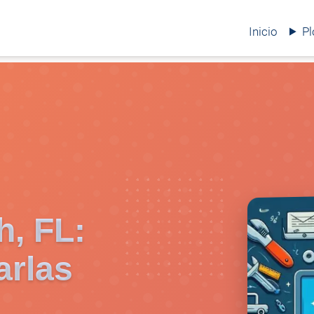
Inicio
P
h, FL:
arlas