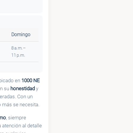
Domingo
8 a.m.–
11 p.m.
Ubicado en
1000 NE
an su
honestidad
y
peradas. Con un
o más se necesita.
smo
, siempre
atención al detalle