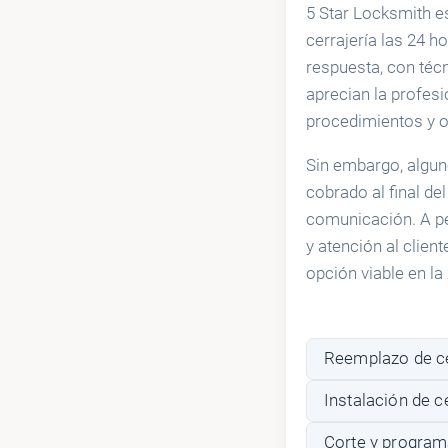
5 Star Locksmith es
cerrajería las 24 h
respuesta, con téc
aprecian la profes
procedimientos y o
Sin embargo, alguno
cobrado al final de
comunicación. A pe
y atención al clien
opción viable en la
Reemplazo de ce
Instalación de c
Corte y program