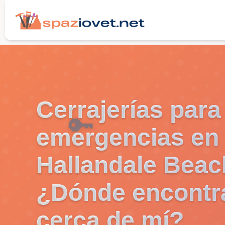
Cerrajerías para
🔑
emergencias en
Hallandale Beac
¿Dónde encontr
cerca de mí?