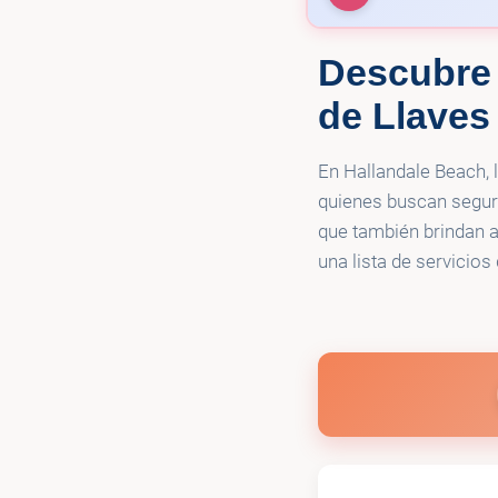
Descubre 
🔑
5 Star Locksm
de Llaves
En Hallandale Beach, 
quienes buscan seguri
que también brindan a
una lista de servicios