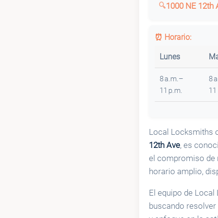
1000 NE 12th 
⏰ Horario:
Lunes
Ma
8 a.m.–
8 
11 p.m.
11
Local Locksmiths o
12th Ave
, es conoc
el compromiso de m
horario amplio, di
El equipo de Local
buscando resolver l