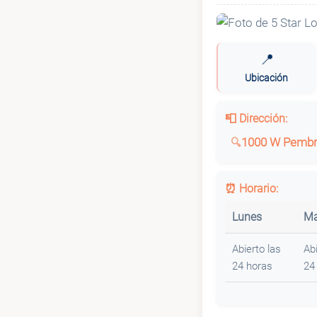
📍
Ubicación
📮 Dirección:
1000 W Pembro
⏰ Horario:
Lunes
Ma
Abierto las
Abi
24 horas
24