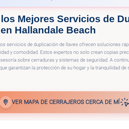
los Mejores Servicios de Du
🔑
ith
Sam's locksmith
 en Hallandale Beach
los servicios de duplicación de llaves ofrecen soluciones ráp
dad y comodidad. Estos expertos no solo crean copias preci
sesoría sobre cerraduras y sistemas de seguridad. A contin
 que garantizan la protección de su hogar y la tranquilidad de
VER MAPA DE CERRAJEROS CERCA DE MÍ