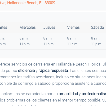
Ave, Hallandale Beach, FL 33009
rtes
Miércoles
Jueves
Viernes
Sábado
a.m.–
8 a.m.–
8 a.m.–
8 a.m.–
8 a.m.–
 p.m.
11 p.m.
11 p.m.
11 p.m.
11 p.m.
frece servicios de cerrajería en Hallandale Beach, Florida. 
ido por su
eficiencia
y
rápida respuesta
. Los clientes destac
antener las tarifas acordadas, incluso en situaciones ines
sponible de domingo a sábado, proporciona asistencia cuand
 Locksmiths se caracteriza por su
amabilidad
y
profesionali
os problemas de los clientes en el menor tiempo posible. Su 