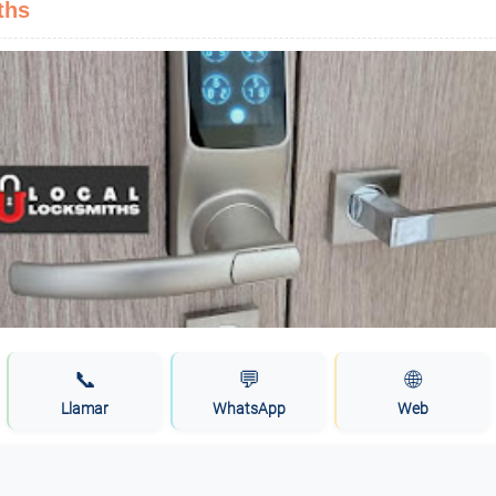
ths
📞
💬
🌐
Llamar
WhatsApp
Web