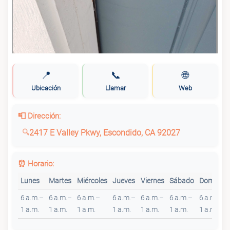
📍
📞
🌐
Ubicación
Llamar
Web
📮 Dirección:
2417 E Valley Pkwy, Escondido, CA 92027
⏰ Horario:
Lunes
Martes
Miércoles
Jueves
Viernes
Sábado
Domingo
6 a.m.–
6 a.m.–
6 a.m.–
6 a.m.–
6 a.m.–
6 a.m.–
6 a.m.–
1 a.m.
1 a.m.
1 a.m.
1 a.m.
1 a.m.
1 a.m.
1 a.m.