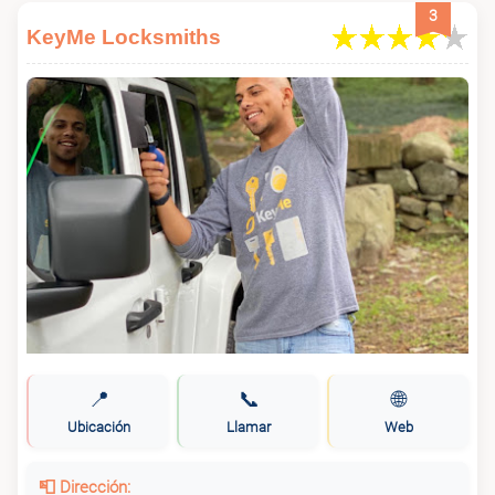
3
KeyMe Locksmiths
📍
📞
🌐
Ubicación
Llamar
Web
📮 Dirección: