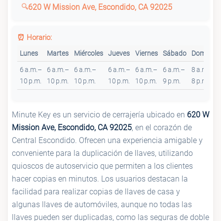
620 W Mission Ave, Escondido, CA 92025
⏰ Horario:
Lunes
Martes
Miércoles
Jueves
Viernes
Sábado
Domingo
6 a.m.–
6 a.m.–
6 a.m.–
6 a.m.–
6 a.m.–
6 a.m.–
8 a.m.–
10 p.m.
10 p.m.
10 p.m.
10 p.m.
10 p.m.
9 p.m.
8 p.m.
Minute Key es un servicio de cerrajería ubicado en
620 W
Mission Ave, Escondido, CA 92025
, en el corazón de
Central Escondido. Ofrecen una experiencia amigable y
conveniente para la duplicación de llaves, utilizando
quioscos de autoservicio que permiten a los clientes
hacer copias en minutos. Los usuarios destacan la
facilidad para realizar copias de llaves de casa y
algunas llaves de automóviles, aunque no todas las
llaves pueden ser duplicadas, como las seguras de doble