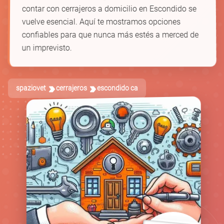
contar con cerrajeros a domicilio en Escondido se
vuelve esencial. Aquí te mostramos opciones
confiables para que nunca más estés a merced de
un imprevisto.
spaziovet
cerrajeros
escondido ca
🚪
🛡️
🗝️