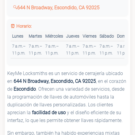
644 N Broadway, Escondido, CA 92025
⏰ Horario:
Lunes
Martes
Miércoles
Jueves
Viernes
Sábado
Domingo
7 a.m.–
7 a.m.–
7 a.m.–
7 a.m.–
7 a.m.–
7 a.m.–
7 a.m.–
11 p.m.
11 p.m.
11 p.m.
11 p.m.
11 p.m.
11 p.m.
11 p.m.
KeyMe Locksmiths es un servicio de cerrajería ubicado
en
644 N Broadway, Escondido, CA 92025
, en el corazón
de
Escondido
. Ofrecen una variedad de servicios, desde
la programación de llaves de automóviles hasta la
duplicación de llaves personalizadas. Los clientes
aprecian la
facilidad de uso
y el diseño eficiente de su
interfaz, lo que les permite obtener llaves rápidamente.
Sin embargo, también ha habido experiencias mixtas