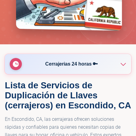
Cerrajerias 24 horas 🔑
Lista de Servicios de
🔑
KeyMe Locksmiths
Duplicación de Llaves
(cerrajeros) en Escondido, CA
En Escondido, CA, las cerrajeras ofrecen soluciones
rápidas y confiables para quienes necesitan copias de
llaves para su hogar, oficina o vehículo. Estos expertos