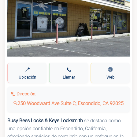
📍
📞
🌐
Ubicación
Llamar
Web
📮 Dirección:
250 Woodward Ave Suite C, Escondido, CA 92025
Busy Bees Locks & Keys Locksmith
se destaca como
una opción confiable en Escondido, California,
ofreciendo servicios de cerrajería con un enfoque en la