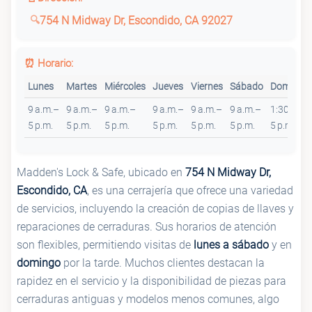
754 N Midway Dr, Escondido, CA 92027
⏰ Horario:
Lunes
Martes
Miércoles
Jueves
Viernes
Sábado
Domingo
9 a.m.–
9 a.m.–
9 a.m.–
9 a.m.–
9 a.m.–
9 a.m.–
1:30–
5 p.m.
5 p.m.
5 p.m.
5 p.m.
5 p.m.
5 p.m.
5 p.m.
Madden's Lock & Safe, ubicado en
754 N Midway Dr,
Escondido, CA
, es una cerrajería que ofrece una variedad
de servicios, incluyendo la creación de copias de llaves y
reparaciones de cerraduras. Sus horarios de atención
son flexibles, permitiendo visitas de
lunes a sábado
y en
domingo
por la tarde. Muchos clientes destacan la
rapidez en el servicio y la disponibilidad de piezas para
cerraduras antiguas y modelos menos comunes, algo