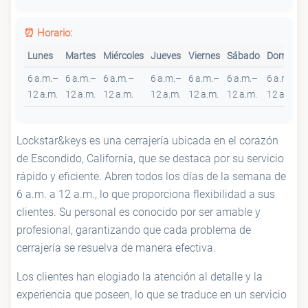
⏰ Horario:
Lunes
Martes
Miércoles
Jueves
Viernes
Sábado
Domingo
6 a.m.–
6 a.m.–
6 a.m.–
6 a.m.–
6 a.m.–
6 a.m.–
6 a.m.–
12 a.m.
12 a.m.
12 a.m.
12 a.m.
12 a.m.
12 a.m.
12 a.m.
Lockstar&keys es una cerrajería ubicada en el corazón
de Escondido, California, que se destaca por su servicio
rápido y eficiente. Abren todos los días de la semana de
6 a.m. a 12 a.m., lo que proporciona flexibilidad a sus
clientes. Su personal es conocido por ser amable y
profesional, garantizando que cada problema de
cerrajería se resuelva de manera efectiva.
Los clientes han elogiado la atención al detalle y la
experiencia que poseen, lo que se traduce en un servicio