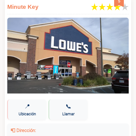
5
Minute Key
📍
📞
Ubicación
Llamar
📮 Dirección: