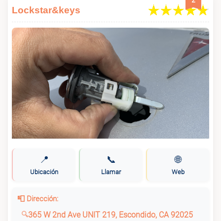
2
Lockstar&keys
📍
📞
🌐
Ubicación
Llamar
Web
📮 Dirección:
365 W 2nd Ave UNIT 219, Escondido, CA 92025