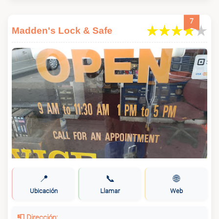
7
Madden's Lock & Safe
📍
📞
🌐
Ubicación
Llamar
Web
📮 Dirección: