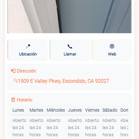
📍
📞
🌐
Ubicación
Llamar
Web
📮 Dirección:
1509 E Valley Pkwy, Escondido, CA 92027
⏰ Horario:
Lunes
Martes
Miércoles
Jueves
Viernes
Sábado
Domingo
Abierto
Abierto
Abierto
Abierto
Abierto
Abierto
Abierto
las 24
las 24
las 24
las 24
las 24
las 24
las 24
horas
horas
horas
horas
horas
horas
horas