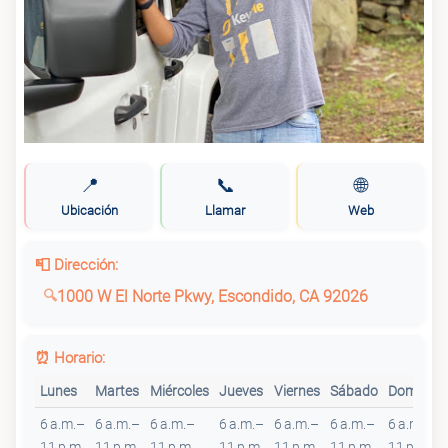
📍
📞
🌐
Ubicación
Llamar
Web
📮 Dirección:
1000 W El Norte Pkwy, Escondido, CA 92026
⏰ Horario:
Lunes
Martes
Miércoles
Jueves
Viernes
Sábado
Domingo
6 a.m.–
6 a.m.–
6 a.m.–
6 a.m.–
6 a.m.–
6 a.m.–
6 a.m.–
11 p.m.
11 p.m.
11 p.m.
11 p.m.
11 p.m.
11 p.m.
11 p.m.