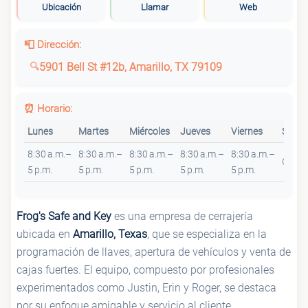
Ubicación
Llamar
Web
📮 Dirección:
5901 Bell St #12b, Amarillo, TX 79109
⏰ Horario:
Lunes
Martes
Miércoles
Jueves
Viernes
Sába
8:30 a.m.–
8:30 a.m.–
8:30 a.m.–
8:30 a.m.–
8:30 a.m.–
Cerra
5 p.m.
5 p.m.
5 p.m.
5 p.m.
5 p.m.
Frog's Safe and Key
es una empresa de cerrajería
ubicada en
Amarillo, Texas
, que se especializa en la
programación de llaves, apertura de vehículos y venta de
cajas fuertes. El equipo, compuesto por profesionales
experimentados como Justin, Erin y Roger, se destaca
por su enfoque amigable y servicio al cliente