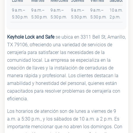
Lunes
Martes
Miércoles
Jueves
Viernes
Sábado
D
9 a.m.–
9 a.m.–
9 a.m.–
9 a.m.–
9 a.m.–
10 a.m.–
Ce
5:30 p.m.
5:30 p.m.
5:30 p.m.
5:30 p.m.
5:30 p.m.
2 p.m.
Keyhole Lock and Safe
se ubica en 3311 Bell St, Amarillo,
TX 79106, ofreciendo una variedad de servicios de
cerrajería para satisfacer las necesidades de la
comunidad local. La empresa se especializa en la
creación de llaves y la instalación de cerraduras de
manera rápida y profesional. Los clientes destacan la
amabilidad y honestidad del personal, quienes están
capacitados para resolver problemas de cerrajería con
eficiencia.
Los horarios de atención son de lunes a viernes de 9
a.m. a 5:30 p.m., y los sábados de 10 a.m. a 2 p.m. Es
importante mencionar que no abren los domingos. Con