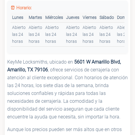
⏰ Horario:
Lunes
Martes
Miércoles
Jueves
Viernes
Sábado
Domingo
Abierto
Abierto
Abierto
Abierto
Abierto
Abierto
Abierto
las 24
las 24
las 24
las 24
las 24
las 24
las 24
horas
horas
horas
horas
horas
horas
horas
KeyMe Locksmiths, ubicado en
5601 W Amarillo Blvd,
Amarillo, TX 79106
, ofrece servicios de cerrajería con
atención al cliente excepcional. Con horarios de atención
las 24 horas, los siete días de la semana, brinda
soluciones confiables y rápidas para todas las
necesidades de cerrajería. La comodidad y la
disponibilidad del servicio aseguran que cada cliente
encuentre la ayuda que necesita, sin importar la hora.
Aunque los precios pueden ser más altos que en otros