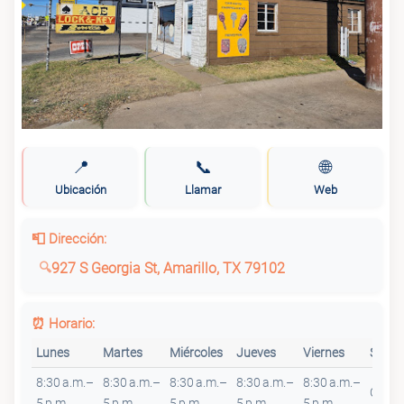
📍
📞
🌐
Ubicación
Llamar
Web
📮 Dirección:
927 S Georgia St, Amarillo, TX 79102
⏰ Horario:
Lunes
Martes
Miércoles
Jueves
Viernes
Sába
8:30 a.m.–
8:30 a.m.–
8:30 a.m.–
8:30 a.m.–
8:30 a.m.–
Cerra
5 p.m.
5 p.m.
5 p.m.
5 p.m.
5 p.m.