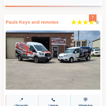
7
Pauls Keys and remotes
📍
📞
💬
Ubicación
Llamar
WhatsApp