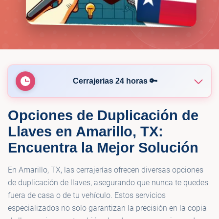
Cerrajerias 24 horas 🔑
Opciones de Duplicación de
🔑
KeyMe Locksmiths
Llaves en Amarillo, TX:
Encuentra la Mejor Solución
🔑
KeyMe Locksmiths
En Amarillo, TX, las cerrajerías ofrecen diversas opciones
🔑
Pauls Keys and remotes
de duplicación de llaves, asegurando que nunca te quedes
fuera de casa o de tu vehículo. Estos servicios
especializados no solo garantizan la precisión en la copia
🔑
Pop-A-Lock Amarillo