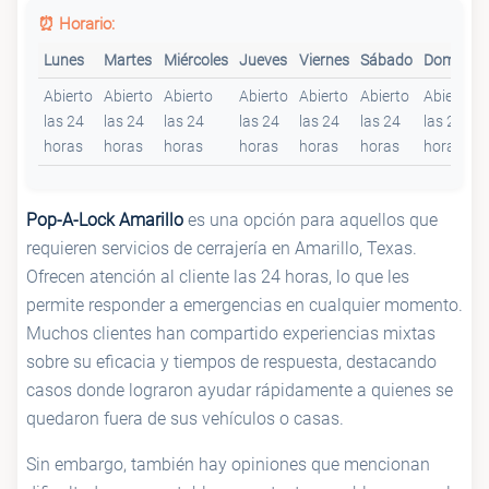
⏰ Horario:
Lunes
Martes
Miércoles
Jueves
Viernes
Sábado
Domingo
Abierto
Abierto
Abierto
Abierto
Abierto
Abierto
Abierto
las 24
las 24
las 24
las 24
las 24
las 24
las 24
horas
horas
horas
horas
horas
horas
horas
Pop-A-Lock Amarillo
es una opción para aquellos que
requieren servicios de cerrajería en Amarillo, Texas.
Ofrecen atención al cliente las 24 horas, lo que les
permite responder a emergencias en cualquier momento.
Muchos clientes han compartido experiencias mixtas
sobre su eficacia y tiempos de respuesta, destacando
casos donde lograron ayudar rápidamente a quienes se
quedaron fuera de sus vehículos o casas.
Sin embargo, también hay opiniones que mencionan