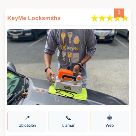
3
KeyMe Locksmiths
📍
📞
🌐
Ubicación
Llamar
Web