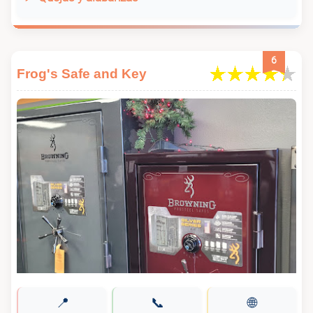
6
Frog's Safe and Key
📍
📞
🌐