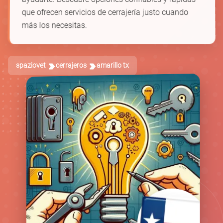
que ofrecen servicios de cerrajería justo cuando
más los necesitas.
spaziovet
cerrajeros
amarillo tx
🚪
🛡️
🗝️