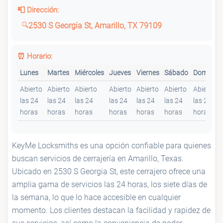
📮 Dirección:
2530 S Georgia St, Amarillo, TX 79109
⏰ Horario:
Lunes
Martes
Miércoles
Jueves
Viernes
Sábado
Domingo
Abierto
Abierto
Abierto
Abierto
Abierto
Abierto
Abierto
las 24
las 24
las 24
las 24
las 24
las 24
las 24
horas
horas
horas
horas
horas
horas
horas
KeyMe Locksmiths es una opción confiable para quienes
buscan servicios de cerrajería en Amarillo, Texas.
Ubicado en 2530 S Georgia St, este cerrajero ofrece una
amplia gama de servicios las 24 horas, los siete días de
la semana, lo que lo hace accesible en cualquier
momento. Los clientes destacan la facilidad y rapidez de