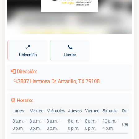
📍
📞
Ubicación
Llamar
📮 Dirección:
7807 Hermosa Dr, Amarillo, TX 79108
⏰ Horario:
Lunes
Martes
Miércoles
Jueves
Viernes
Sábado
Doming
8 a.m.–
8 a.m.–
8 a.m.–
8 a.m.–
8 a.m.–
10 a.m.–
Cerrado
8 p.m.
8 p.m.
8 p.m.
8 p.m.
8 p.m.
4 p.m.